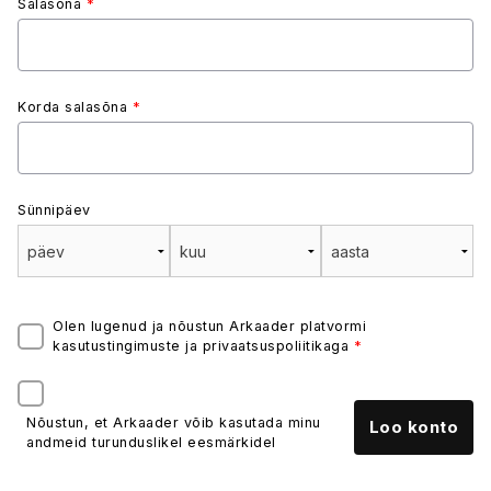
Salasõna
*
Korda salasõna
*
Sünnipäev
Olen lugenud ja nõustun Arkaader platvormi
kasutustingimuste ja privaatsuspoliitikaga
*
Nõustun, et Arkaader võib kasutada minu
andmeid turunduslikel eesmärkidel