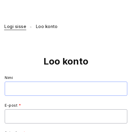
Logi sisse
Loo konto
Loo konto
Nimi
E-post
*