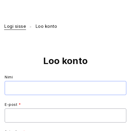
Logi sisse
Loo konto
Loo konto
Nimi
E-post
*