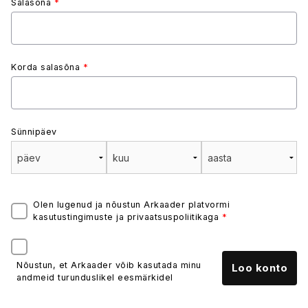
Salasõna
*
Korda salasõna
*
Sünnipäev
Olen lugenud ja nõustun Arkaader platvormi
kasutustingimuste ja privaatsuspoliitikaga
*
Nõustun, et Arkaader võib kasutada minu
andmeid turunduslikel eesmärkidel