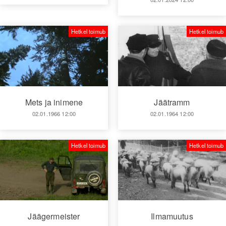
Hetkel toimub
Hetkel toimub
Mets ja inimene
Jäätramm
02.01.1966 12:00
02.01.1964 12:00
Hetkel toimub
Hetkel toimub
Jäägermeister
Ilmamuutus