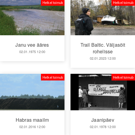
Hetkel toimub
Hetkel toimub
Janu vee ääres
Trail Baltic. Väljasõit
rohelisse
02.01.1975 12:00
02.01.2023 12:00
Hetkel toimub
Hetkel toimub
Habras maailm
Jaanipäev
02.01.2016 12:00
02.01.1978 12:00