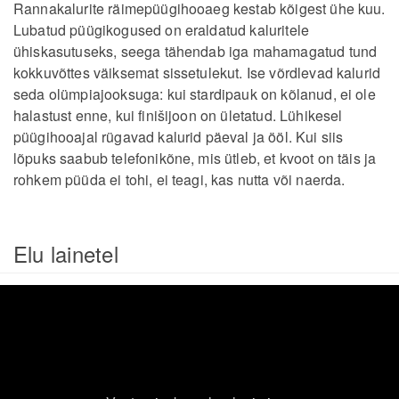
Rannakalurite räimepüügihooaeg kestab kõigest ühe kuu.
Lubatud püügikogused on eraldatud kaluritele
ühiskasutuseks, seega tähendab iga mahamagatud tund
kokkuvõttes väiksemat sissetulekut. Ise võrdlevad kalurid
seda olümpiajooksuga: kui stardipauk on kõlanud, ei ole
halastust enne, kui finišijoon on ületatud. Lühikesel
püügihooajal rügavad kalurid päeval ja ööl. Kui siis
lõpuks saabub telefonikõne, mis ütleb, et kvoot on täis ja
rohkem püüda ei tohi, ei teagi, kas nutta või naerda.
Elu lainetel