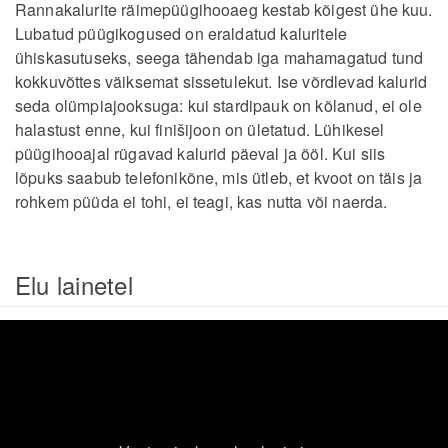
Rannakalurite räimepüügihooaeg kestab kõigest ühe kuu.
Lubatud püügikogused on eraldatud kaluritele
ühiskasutuseks, seega tähendab iga mahamagatud tund
kokkuvõttes väiksemat sissetulekut. Ise võrdlevad kalurid
seda olümpiajooksuga: kui stardipauk on kõlanud, ei ole
halastust enne, kui finišijoon on ületatud. Lühikesel
püügihooajal rügavad kalurid päeval ja ööl. Kui siis
lõpuks saabub telefonikõne, mis ütleb, et kvoot on täis ja
rohkem püüda ei tohi, ei teagi, kas nutta või naerda.
Elu lainetel