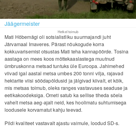
Jäägermeister
Hetkel toimub
Mati Hõbemägi oli sotsialistliku suurmajandi juht
Järvamaal Imaveres. Pärast nõukogude korra
kokkuvarisemist otsustas Mati teha kannapöörde. Tosina
aastaga on mees koos mõttekaaslastega muutnud
ümbruskonna metsad tuntuks üle Euroopa. Jahimehed
viivad igal aastal metsa umbes 200 tonni vilja, rajavad
hektarite viisi söödapõldusid ja jälgivad kiivalt, et kõik,
mis metsas toimub, oleks ranges vastavuses seaduse ja
eetikakoodeksiga. Ometi satub ka sellise tiheda sõela
vahelt metsa aeg-ajalt neid, kes hoolimatu suhtumisega
loodusele korvamatut kahju teevad.
Pildi kvaliteet vastavalt ajastu vaimule, loodud SD-s.