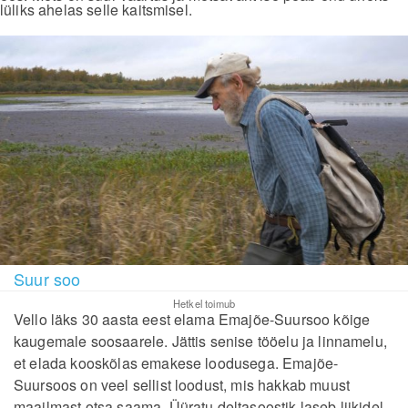
lüliks ahelas selle kaitsmisel.
Suur soo
Hetkel toimub
Vello läks 30 aasta eest elama Emajõe-Suursoo kõige
kaugemale soosaarele. Jättis senise tööelu ja linnamelu,
et elada kooskõlas emakese loodusega. Emajõe-
Suursoos on veel sellist loodust, mis hakkab muust
maailmast otsa saama. Üüratu deltasoostik laseb liikidel