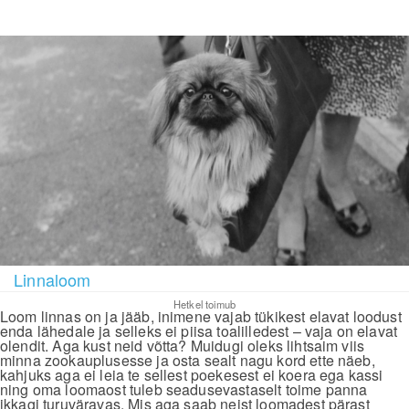
Linnaloom
Hetkel toimub
Loom linnas on ja jääb, inimene vajab tükikest elavat loodust
enda lähedale ja selleks ei piisa toalilledest – vaja on elavat
olendit. Aga kust neid võtta? Muidugi oleks lihtsaim viis
minna zookauplusesse ja osta sealt nagu kord ette näeb,
kahjuks aga ei leia te sellest poekesest ei koera ega kassi
ning oma loomaost tuleb seadusevastaselt toime panna
ikkagi turuväravas. Mis aga saab neist loomadest pärast