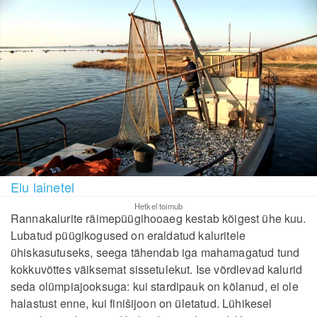
Elu lainetel
Hetkel toimub
Rannakalurite räimepüügihooaeg kestab kõigest ühe kuu.
Lubatud püügikogused on eraldatud kaluritele
ühiskasutuseks, seega tähendab iga mahamagatud tund
kokkuvõttes väiksemat sissetulekut. Ise võrdlevad kalurid
seda olümpiajooksuga: kui stardipauk on kõlanud, ei ole
halastust enne, kui finišijoon on ületatud. Lühikesel