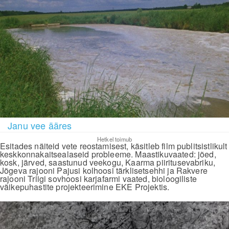
Janu vee ääres
Hetkel toimub
Esitades näiteid vete reostamisest, käsitleb film publitsistlikult
keskkonnakaitsealaseid probleeme. Maastikuvaated: jõed,
kosk, järved, saastunud veekogu, Kaarma piiritusevabriku,
Jõgeva rajooni Pajusi kolhoosi tärklisetsehhi ja Rakvere
rajooni Triigi sovhoosi karjafarmi vaated, bioloogiliste
väikepuhastite projekteerimine EKE Projektis.