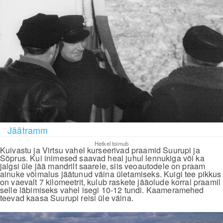
Jäätramm
Hetkel toimub
Kuivastu ja Virtsu vahel kurseerivad praamid Suurupi ja
Sõprus. Kui inimesed saavad heal juhul lennukiga või ka
jalgsi üle jää mandrilt saarele, siis veoautodele on praam
ainuke võimalus jäätunud väina ületamiseks. Kuigi tee pikkus
on vaevalt 7 kilomeetrit, kulub raskete jääolude korral praamil
selle läbimiseks vahel isegi 10-12 tundi. Kaameramehed
teevad kaasa Suurupi reisi üle väina.