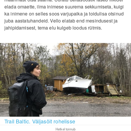
elada omaette, ilma inimese suurema sekkumiseta, kuigi
ka inimene on selles soos varjupaika ja toidulisa otsinud
juba aastatuhandeid. Vello elatab end mesindusest ja
jahipidamisest, tema elu kulgeb loodus rütmis.
Trail Baltic. Väljasõit rohelisse
Hetkel toimub