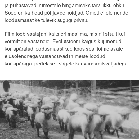
ja puhastavad inimestele hingamiseks tarvilikku õhku.
Sood on ka head põhjavee hoidjad. Ometi ei ole nende
loodusmaastike tulevik sugugi pilvitu.
Film toob vaatajani kaks eri maailma, mis nii sisult kui
vormilt on vastandid. Evolutsiooni käigus kujunenud
korrapäratud loodusmaastikud koos seal toimetavate
elusolenditega vastanduvad inimeste loodud
korrapäraga, perfektselt sirgete kaevandamisväljadega.