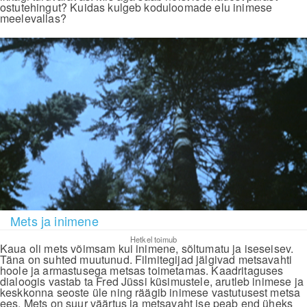
ostutehingut? Kuidas kulgeb koduloomade elu inimese
meelevallas?
Mets ja inimene
Hetkel toimub
Kaua oli mets võimsam kui inimene, sõltumatu ja iseseisev.
Täna on suhted muutunud. Filmitegijad jälgivad metsavahti
hoole ja armastusega metsas toimetamas. Kaadritaguses
dialoogis vastab ta Fred Jüssi küsimustele, arutleb inimese ja
keskkonna seoste üle ning räägib inimese vastutusest metsa
ees. Mets on suur väärtus ja metsavaht ise peab end üheks