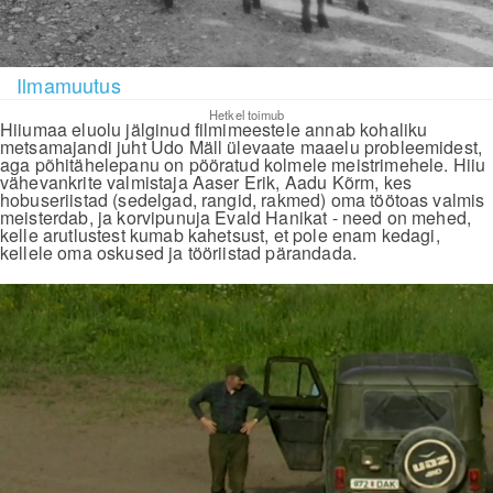
Ilmamuutus
Hetkel toimub
Hiiumaa eluolu jälginud filmimeestele annab kohaliku
metsamajandi juht Udo Mäll ülevaate maaelu probleemidest,
aga põhitähelepanu on pööratud kolmele meistrimehele. Hiiu
vähevankrite valmistaja Aaser Erik, Aadu Kõrm, kes
hobuseriistad (sedelgad, rangid, rakmed) oma töötoas valmis
meisterdab, ja korvipunuja Evald Hanikat - need on mehed,
kelle arutlustest kumab kahetsust, et pole enam kedagi,
kellele oma oskused ja tööriistad pärandada.