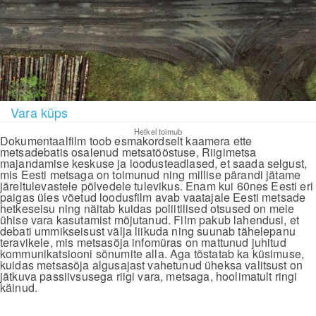
Vara küps
Hetkel toimub
Dokumentaalfilm toob esmakordselt kaamera ette
metsadebatis osalenud metsatööstuse, Riigimetsa
majandamise keskuse ja loodusteadlased, et saada selgust,
mis Eesti metsaga on toimunud ning millise pärandi jätame
järeltulevastele põlvedele tulevikus. Enam kui 60nes Eesti eri
paigas üles võetud loodusfilm avab vaatajale Eesti metsade
hetkeseisu ning näitab kuidas poliitilised otsused on meie
ühise vara kasutamist mõjutanud. Film pakub lahendusi, et
debati ummikseisust välja liikuda ning suunab tähelepanu
teravikele, mis metsasõja infomüras on mattunud juhitud
kommunikatsiooni sõnumite alla. Aga tõstatab ka küsimuse,
kuidas metsasõja algusajast vahetunud üheksa valitsust on
jätkuva passiivsusega riigi vara, metsaga, hoolimatult ringi
käinud.