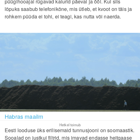
püügihooajal rügavad kalurid päeval ja ööl. Kui siis
lõpuks saabub telefonikõne, mis ütleb, et kvoot on täis ja
rohkem püüda ei tohi, ei teagi, kas nutta või naerda.
Habras maailm
Hetkel toimub
Eesti looduse üks erilisemaid tunnusjooni on soomaastik.
Sooalad on justkui filtrid, mis imavad endasse heitgaase