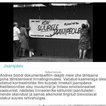
Jaanipäev
Hetkel toimub
Andres Söödi dokumentaalfilm räägib meie ühe tähtsama
püha tähistamisest linnatingimustes. Varjatud kaameraga üles
võetud kontrastirohke film kujutab ilmekalt jaanipäeva
traditsioonilise sisu muutumist ja linlase emotsionaalset
vaesumist, näidates linnaelanike käitumist jaanituledel -
nende üksindust ja samas alkoholist tingitud ülevoolavat
olekut suures rahvahulgas.