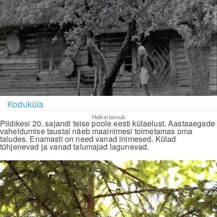
Koduküla
Hetkel toimub
Pildikesi 20. sajandi teise poole eesti külaelust. Aastaaegade
vaheldumise taustal näeb maainimesi toimetamas oma
taludes. Enamasti on need vanad inimesed. Külad
tühjenevad ja vanad talumajad lagunevad.