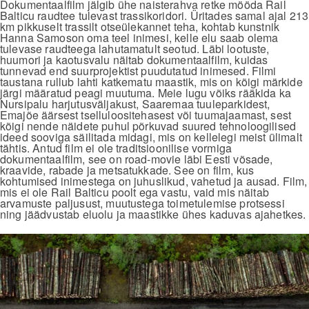
Dokumentaalfilm jälgib ühe naisterahva retke mööda Rail
Balticu raudtee tulevast trassikoridori. Üritades samal ajal 213
km pikkuselt trassilt otseülekannet teha, kohtab kunstnik
Hanna Samoson oma teel inimesi, kelle elu saab olema
tulevase raudteega lahutamatult seotud. Läbi lootuste,
huumori ja kaotusvalu näitab dokumentaalfilm, kuidas
tunnevad end suurprojektist puudutatud inimesed. Filmi
taustana rullub lahti katkematu maastik, mis on kõigi märkide
järgi määratud peagi muutuma. Meie lugu võiks rääkida ka
Nursipalu harjutusväljakust, Saaremaa tuuleparkidest,
Emajõe äärsest tselluloositehasest või tuumajaamast, sest
kõigi nende näidete puhul põrkuvad suured tehnoloogilised
ideed sooviga säilitada midagi, mis on kellelegi meist ülimalt
tähtis. Antud film ei ole traditsioonilise vormiga
dokumentaalfilm, see on road-movie läbi Eesti võsade,
kraavide, rabade ja metsatukkade. See on film, kus
kohtumised inimestega on juhuslikud, vahetud ja ausad. Film,
mis ei ole Rail Balticu poolt ega vastu, vaid mis näitab
arvamuste paljusust, muutustega toimetulemise protsessi
ning jäädvustab eluolu ja maastikke ühes kaduvas ajahetkes.