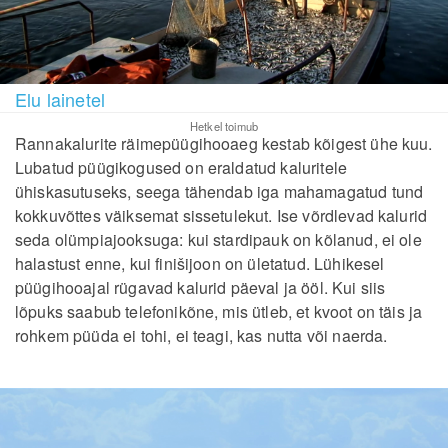
Elu lainetel
Hetkel toimub
Rannakalurite räimepüügihooaeg kestab kõigest ühe kuu.
Lubatud püügikogused on eraldatud kaluritele
ühiskasutuseks, seega tähendab iga mahamagatud tund
kokkuvõttes väiksemat sissetulekut. Ise võrdlevad kalurid
seda olümpiajooksuga: kui stardipauk on kõlanud, ei ole
halastust enne, kui finišijoon on ületatud. Lühikesel
püügihooajal rügavad kalurid päeval ja ööl. Kui siis
lõpuks saabub telefonikõne, mis ütleb, et kvoot on täis ja
rohkem püüda ei tohi, ei teagi, kas nutta või naerda.