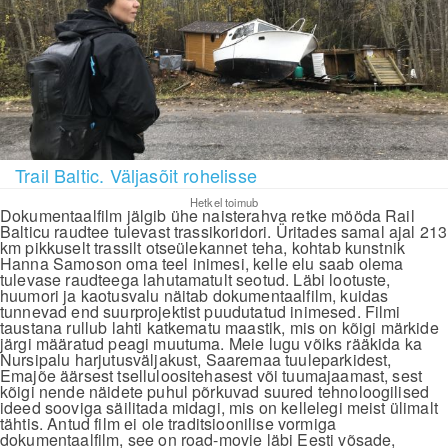
Trail Baltic. Väljasõit rohelisse
Hetkel toimub
Dokumentaalfilm jälgib ühe naisterahva retke mööda Rail
Balticu raudtee tulevast trassikoridori. Üritades samal ajal 213
km pikkuselt trassilt otseülekannet teha, kohtab kunstnik
Hanna Samoson oma teel inimesi, kelle elu saab olema
tulevase raudteega lahutamatult seotud. Läbi lootuste,
huumori ja kaotusvalu näitab dokumentaalfilm, kuidas
tunnevad end suurprojektist puudutatud inimesed. Filmi
taustana rullub lahti katkematu maastik, mis on kõigi märkide
järgi määratud peagi muutuma. Meie lugu võiks rääkida ka
Nursipalu harjutusväljakust, Saaremaa tuuleparkidest,
Emajõe äärsest tselluloositehasest või tuumajaamast, sest
kõigi nende näidete puhul põrkuvad suured tehnoloogilised
ideed sooviga säilitada midagi, mis on kellelegi meist ülimalt
tähtis. Antud film ei ole traditsioonilise vormiga
dokumentaalfilm, see on road-movie läbi Eesti võsade,