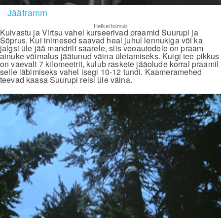
Jäätramm
Hetkel toimub
Kuivastu ja Virtsu vahel kurseerivad praamid Suurupi ja
Sõprus. Kui inimesed saavad heal juhul lennukiga või ka
jalgsi üle jää mandrilt saarele, siis veoautodele on praam
ainuke võimalus jäätunud väina ületamiseks. Kuigi tee pikkus
on vaevalt 7 kilomeetrit, kulub raskete jääolude korral praamil
selle läbimiseks vahel isegi 10-12 tundi. Kaameramehed
teevad kaasa Suurupi reisi üle väina.