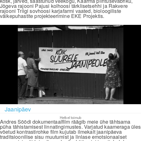
kosk, järved, saastunud veekogu, Kaarma piiritusevabriku,
Jõgeva rajooni Pajusi kolhoosi tärklisetsehhi ja Rakvere
rajooni Triigi sovhoosi karjafarmi vaated, bioloogiliste
väikepuhastite projekteerimine EKE Projektis.
Jaanipäev
Hetkel toimub
Andres Söödi dokumentaalfilm räägib meie ühe tähtsama
püha tähistamisest linnatingimustes. Varjatud kaameraga üles
võetud kontrastirohke film kujutab ilmekalt jaanipäeva
traditsioonilise sisu muutumist ja linlase emotsionaalset