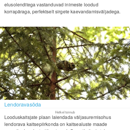
elusolenditega vastanduvad inimeste loodud
korrapäraga, perfektselt sirgete kaevandamisväljadega.
Lendoravasõda
Hetkel toimub
Looduskaitsjate plaan laiendada väljasuremisohus
lendorava kaitsepiirkonda on kaitsealuste maade