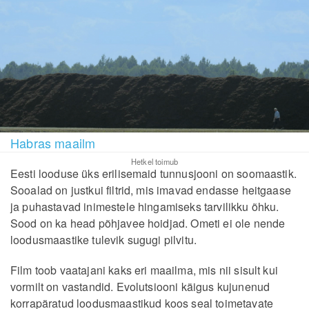
Habras maailm
Hetkel toimub
Eesti looduse üks erilisemaid tunnusjooni on soomaastik.
Sooalad on justkui filtrid, mis imavad endasse heitgaase
ja puhastavad inimestele hingamiseks tarvilikku õhku.
Sood on ka head põhjavee hoidjad. Ometi ei ole nende
loodusmaastike tulevik sugugi pilvitu.
Film toob vaatajani kaks eri maailma, mis nii sisult kui
vormilt on vastandid. Evolutsiooni käigus kujunenud
korrapäratud loodusmaastikud koos seal toimetavate