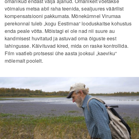
omanikud endast välja ajanud. Omanikelt võetakse
võimalus metsa abil raha teenida, sealjuures väärilist
kompensatsiooni pakkumata. Mõnekümnel Virumaa
perekonnal tuleb „kogu Eestimaa“ looduskaitse kohustus
enda peale võtta. Mõistagi ei ole nad nii suure au
kandmisest huvitatud ja astuvad oma õiguste eest
lahingusse. Käivituvad kired, mida on raske kontrollida.
Film vaatleb protsessi ühe aasta jooksul „kaeviku“
mõlemalt poolelt.