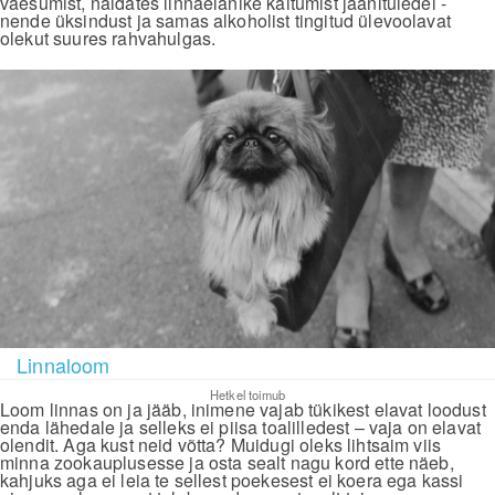
vaesumist, näidates linnaelanike käitumist jaanituledel -
nende üksindust ja samas alkoholist tingitud ülevoolavat
olekut suures rahvahulgas.
Linnaloom
Hetkel toimub
Loom linnas on ja jääb, inimene vajab tükikest elavat loodust
enda lähedale ja selleks ei piisa toalilledest – vaja on elavat
olendit. Aga kust neid võtta? Muidugi oleks lihtsaim viis
minna zookauplusesse ja osta sealt nagu kord ette näeb,
kahjuks aga ei leia te sellest poekesest ei koera ega kassi