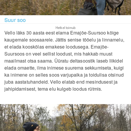
Suur soo
Hetkel toimub
Vello läks 30 aasta eest elama Emajõe-Suursoo kõige
kaugemale soosaarele. Jättis senise tööelu ja linnamelu,
et elada kooskõlas emakese loodusega. Emajõe-
Suursoos on veel sellist loodust, mis hakkab muust
maailmast otsa saama. Üüratu deltasoostik laseb liikidel
elada omaette, ilma inimese suurema sekkumiseta, kuigi
ka inimene on selles soos varjupaika ja toidulisa otsinud
juba aastatuhandeid. Vello elatab end mesindusest ja
jahipidamisest, tema elu kulgeb loodus rütmis.