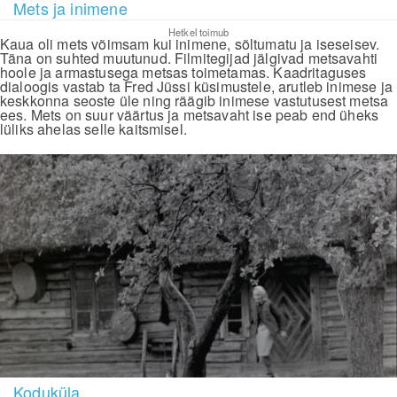
Mets ja inimene
Hetkel toimub
Kaua oli mets võimsam kui inimene, sõltumatu ja iseseisev.
Täna on suhted muutunud. Filmitegijad jälgivad metsavahti
hoole ja armastusega metsas toimetamas. Kaadritaguses
dialoogis vastab ta Fred Jüssi küsimustele, arutleb inimese ja
keskkonna seoste üle ning räägib inimese vastutusest metsa
ees. Mets on suur väärtus ja metsavaht ise peab end üheks
lüliks ahelas selle kaitsmisel.
Koduküla