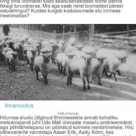
ning oma loomaost tuleb seadusevastaselt toime panna
ikkagi turuväravas. Mis aga saab neist loomadest pärast
ostutehingut? Kuidas kulgeb koduloomade elu inimese
meelevallas?
Ilmamuutus
Hetkel toimub
Hiiumaa eluolu jälginud filmimeestele annab kohaliku
metsamajandi juht Udo Mäll ülevaate maaelu probleemidest,
aga põhitähelepanu on pööratud kolmele meistrimehele. Hiiu
vähevankrite valmistaja Aaser Erik, Aadu Kõrm, kes