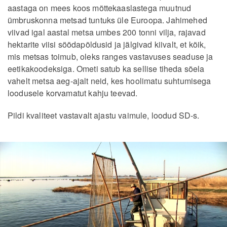
aastaga on mees koos mõttekaaslastega muutnud
ümbruskonna metsad tuntuks üle Euroopa. Jahimehed
viivad igal aastal metsa umbes 200 tonni vilja, rajavad
hektarite viisi söödapõldusid ja jälgivad kiivalt, et kõik,
mis metsas toimub, oleks ranges vastavuses seaduse ja
eetikakoodeksiga. Ometi satub ka sellise tiheda sõela
vahelt metsa aeg-ajalt neid, kes hoolimatu suhtumisega
loodusele korvamatut kahju teevad.
Pildi kvaliteet vastavalt ajastu vaimule, loodud SD-s.