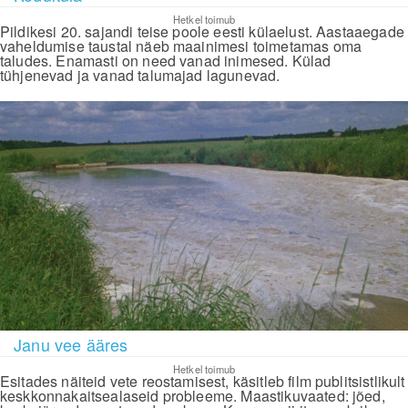
Hetkel toimub
Pildikesi 20. sajandi teise poole eesti külaelust. Aastaaegade
vaheldumise taustal näeb maainimesi toimetamas oma
taludes. Enamasti on need vanad inimesed. Külad
tühjenevad ja vanad talumajad lagunevad.
Janu vee ääres
Hetkel toimub
Esitades näiteid vete reostamisest, käsitleb film publitsistlikult
keskkonnakaitsealaseid probleeme. Maastikuvaated: jõed,