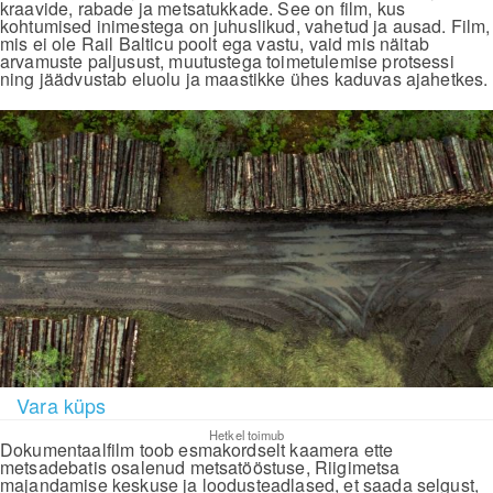
kraavide, rabade ja metsatukkade. See on film, kus
kohtumised inimestega on juhuslikud, vahetud ja ausad. Film,
mis ei ole Rail Balticu poolt ega vastu, vaid mis näitab
arvamuste paljusust, muutustega toimetulemise protsessi
ning jäädvustab eluolu ja maastikke ühes kaduvas ajahetkes.
Vara küps
Hetkel toimub
Dokumentaalfilm toob esmakordselt kaamera ette
metsadebatis osalenud metsatööstuse, Riigimetsa
majandamise keskuse ja loodusteadlased, et saada selgust,