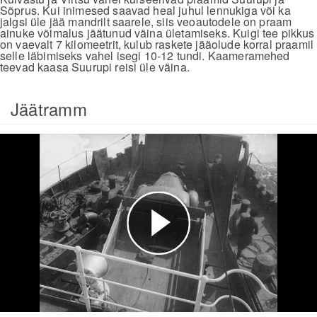
Sõprus. Kui inimesed saavad heal juhul lennukiga või ka
jalgsi üle jää mandrilt saarele, siis veoautodele on praam
ainuke võimalus jäätunud väina ületamiseks. Kuigi tee pikkus
on vaevalt 7 kilomeetrit, kulub raskete jääolude korral praamil
selle läbimiseks vahel isegi 10-12 tundi. Kaameramehed
teevad kaasa Suurupi reisi üle väina.
Jäätramm
Esita
video