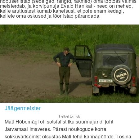
hobuseriistad (sedelgad, rangid, rakmed) oma töötoas valmis
meisterdab, ja korvipunuja Evald Hanikat - need on mehed,
kelle arutlustest kumab kahetsust, et pole enam kedagi,
kellele oma oskused ja tööriistad pärandada.
Jäägermeister
Hetkel toimub
Mati Hõbemägi oli sotsialistliku suurmajandi juht
Järvamaal Imaveres. Pärast nõukogude korra
kokkuvarisemist otsustas Mati teha kannapöörde. Tosina