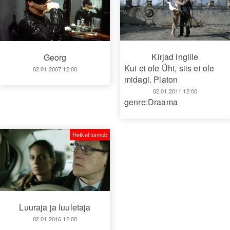
Kirjad inglile
Georg
Kui ei ole Üht, siis ei ole
02.01.2007 12:00
midagi. Platon
02.01.2011 12:00
genre:Draama
Hetkel toimub
Luuraja ja luuletaja
02.01.2016 12:00