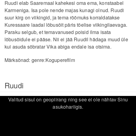
Ruudi elab Saaremaal kahekesi oma ema, konstaabel
Karmeniga. Isa pole nende majas kunagi olnud. Ruudi
suur kirg on viikingid, ja tema rõõmuks korraldatakse
Kuressaare laadal lõbusõit päris tõelise viikingilaevaga.
Paraku selgub, et temavanused poisid ilma isata
lõbusõidule ei pääse. Nii ei jää Ruudil hädaga muud üle
kui asuda sõbratar Vika abiga endale isa otsima.
Märksõnad:
genre:Koguperefilm
Ruudi
Valitud sisul on geopiirang ning see ei ole nähtav Sinu
asukohariigis.