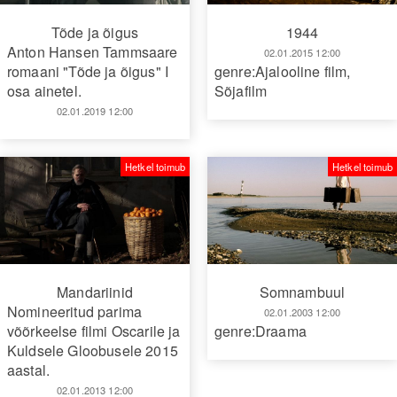
Tõde ja õigus
1944
Anton Hansen Tammsaare
02.01.2015 12:00
romaani "Tõde ja õigus" I
genre:Ajalooline film
,
osa ainetel.
Sõjafilm
02.01.2019 12:00
Hetkel toimub
Hetkel toimub
Somnambuul
Mandariinid
Nomineeritud parima
02.01.2003 12:00
genre:Draama
võõrkeelse filmi Oscarile ja
Kuldsele Gloobusele 2015
aastal.
02.01.2013 12:00