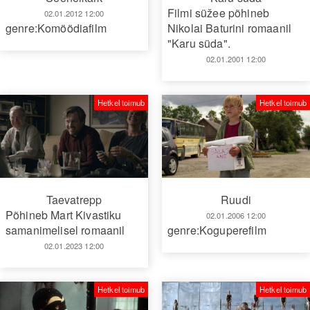
Filmi süžee põhineb
02.01.2012 12:00
genre:Komöödiafilm
Nikolai Baturini romaanil
"Karu süda".
02.01.2001 12:00
Hetkel toimub
Hetkel toimub
Taevatrepp
Ruudi
Põhineb Mart Kivastiku
02.01.2006 12:00
samanimelisel romaanil
genre:Koguperefilm
02.01.2023 12:00
Hetkel toimub
Hetkel toimub