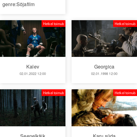
genre:Sõjafilm
Hetkel toimub
Hetkel toimub
Kalev
Georgica
02.01.2022 12:00
02.01.1998 12:00
Hetkel toimub
Hetkel toimub
Seenelkäik
Karu süda