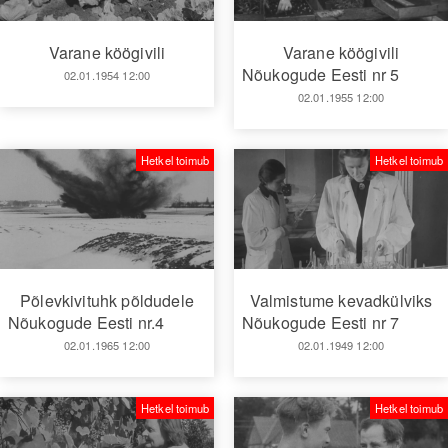
Varane köögivili
Varane köögivili
Nõukogude Eesti nr 5
02.01.1954 12:00
02.01.1955 12:00
Hetkel toimub
Hetkel toimub
Põlevkivituhk põldudele
Valmistume kevadkülviks
Nõukogude Eesti nr.4
Nõukogude Eesti nr 7
02.01.1965 12:00
02.01.1949 12:00
Hetkel toimub
Hetkel toimub