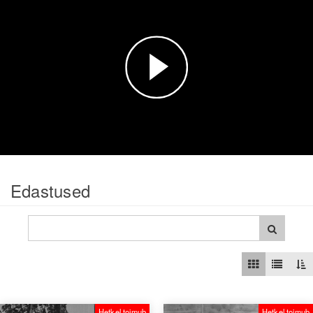
Esita
video
Edastused
Hetkel toimub
Hetkel toimub