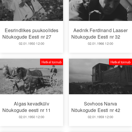
Eesrindlikes puukoolides
Aednik Ferdinand Laaser
Nõukogude Eesti nr 27
Nõukogude Eesti nr 32
02.01.1950 12:00
02.01.1966 12:00
Hetkel toimub
Hetkel toimub
Algas kevadkülv
Sovhoos Narva
Nõukogude eesti nr 11
Nõukogude Eesti nr 42
02.01.1950 12:00
02.01.1959 12:00