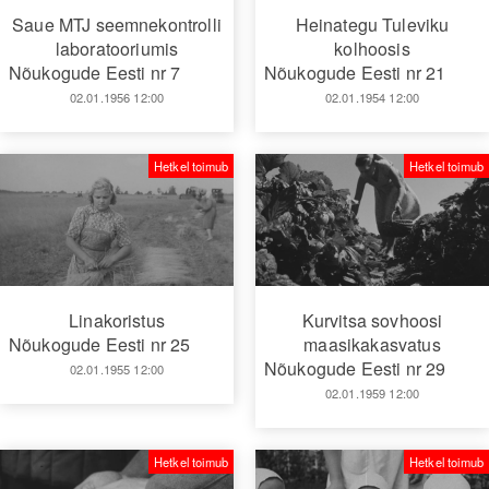
Saue MTJ seemnekontrolli
Heinategu Tuleviku
laboratooriumis
kolhoosis
Nõukogude Eesti nr 7
Nõukogude Eesti nr 21
02.01.1956 12:00
02.01.1954 12:00
Hetkel toimub
Hetkel toimub
Linakoristus
Kurvitsa sovhoosi
Nõukogude Eesti nr 25
maasikakasvatus
Nõukogude Eesti nr 29
02.01.1955 12:00
02.01.1959 12:00
Hetkel toimub
Hetkel toimub