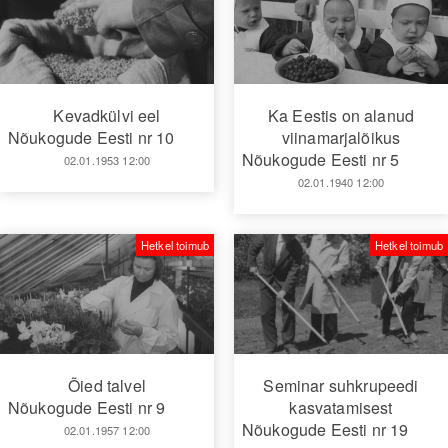
Kevadkülvi eel
Ka Eestis on alanud
Nõukogude Eesti nr 10
viinamarjalõikus
Nõukogude Eesti nr 5
02.01.1953 12:00
02.01.1940 12:00
Hetkel toimub
Hetkel toimub
Õied talvel
Seminar suhkrupeedi
Nõukogude Eesti nr 9
kasvatamisest
Nõukogude Eesti nr 19
02.01.1957 12:00