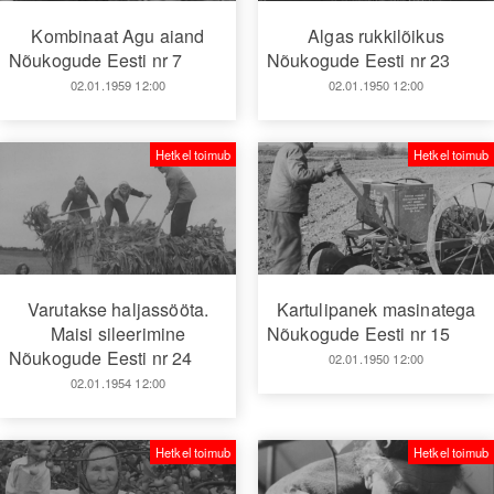
Kombinaat Agu aiand
Algas rukkilõikus
Nõukogude Eesti nr 7
Nõukogude Eesti nr 23
02.01.1959 12:00
02.01.1950 12:00
Hetkel toimub
Hetkel toimub
Varutakse haljassööta.
Kartulipanek masinatega
Maisi sileerimine
Nõukogude Eesti nr 15
Nõukogude Eesti nr 24
02.01.1950 12:00
02.01.1954 12:00
Hetkel toimub
Hetkel toimub