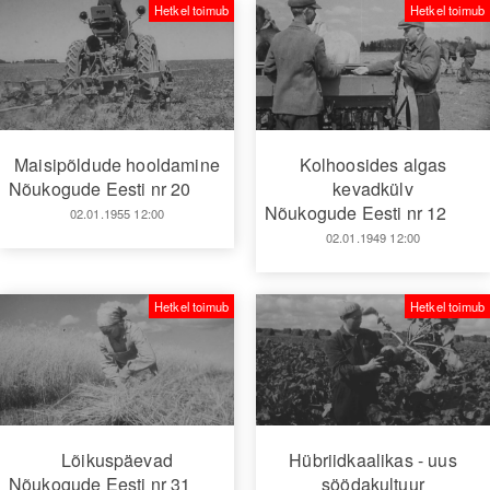
Hetkel toimub
Hetkel toimub
Maisipõldude hooldamine
Kolhoosides algas
Nõukogude Eesti nr 20
kevadkülv
Nõukogude Eesti nr 12
02.01.1955 12:00
02.01.1949 12:00
Hetkel toimub
Hetkel toimub
Lõikuspäevad
Hübriidkaalikas - uus
Nõukogude Eesti nr 31
söödakultuur