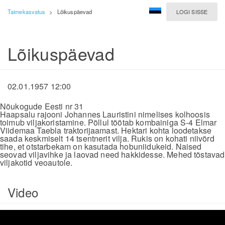
Taimekasvatus
>
Lõikuspäevad
LOGI SISSE
Lõikuspäevad
02.01.1957 12:00
Nõukogude Eesti nr 31
Haapsalu rajooni Johannes Lauristini nimelises kolhoosis
toimub viljakoristamine. Põllul töötab kombainiga S-4 Elmar
Viidemaa Taebla traktorijaamast. Hektari kohta loodetakse
saada keskmiselt 14 tsentnerit vilja. Rukis on kohati niivõrd
tihe, et otstarbekam on kasutada hobuniidukeid. Naised
seovad viljavihke ja laovad need hakkidesse. Mehed tõstavad
viljakotid veoautole.
Video