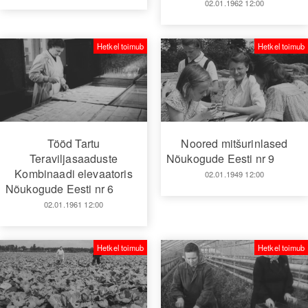
02.01.1962 12:00
Hetkel toimub
Hetkel toimub
Tööd Tartu
Noored mitšurinlased
Teraviljasaaduste
Nõukogude Eesti nr 9
Kombinaadi elevaatoris
02.01.1949 12:00
Nõukogude Eesti nr 6
02.01.1961 12:00
Hetkel toimub
Hetkel toimub