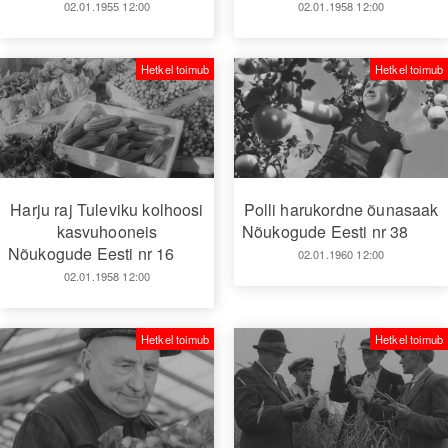
02.01.1955 12:00
02.01.1958 12:00
Hetkel toimub
Hetkel toimub
Harju raj Tuleviku kolhoosi
Polli harukordne õunasaak
kasvuhooneis
Nõukogude Eesti nr 38
Nõukogude Eesti nr 16
02.01.1960 12:00
02.01.1958 12:00
Hetkel toimub
Hetkel toimub