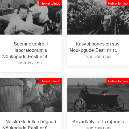
Hetkel toimub
Hetkel toimub
Seemnekontrolli
Kasvuhoones on suvi
laboratooriumis
Nõukogude Eesti nr 15
Nõukogude Eesti nr 4
02.01.1961 12:00
02.01.1955 12:00
Hetkel toimub
Hetkel toimub
Naistraktoristide brigaad
Kevadkülv Tartu rajoonis
Nõukogude Eesti nr 6
02.01.1960 12:00