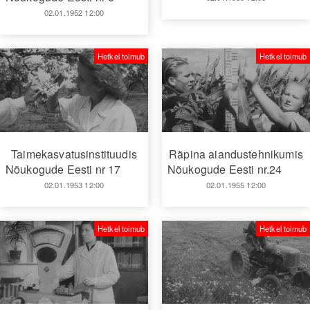
02.01.1952 12:00
Hetkel toimub
Hetkel toimub
Taimekasvatusinstituudis
Räpina aiandustehnikumis
Nõukogude Eesti nr 17
Nõukogude Eesti nr.24
02.01.1953 12:00
02.01.1955 12:00
Hetkel toimub
Hetkel toimub