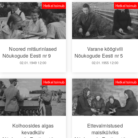
Hetkel toimub
Hetkel toimub
Noored mitšurinlased
Varane köögivili
Nõukogude Eesti nr 9
Nõukogude Eesti nr 5
02.01.1949 12:00
02.01.1955 12:00
Hetkel toimub
Hetkel toimub
Kolhoosides algas
Ettevalmistused
kevadkülv
maisikülviks