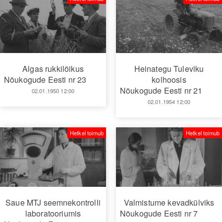
Algas rukkilõikus
Heinategu Tuleviku
Nõukogude Eesti nr 23
kolhoosis
Nõukogude Eesti nr 21
02.01.1950 12:00
02.01.1954 12:00
Hetkel toimub
Hetkel toimub
Saue MTJ seemnekontrolli
Valmistume kevadkülviks
laboratooriumis
Nõukogude Eesti nr 7