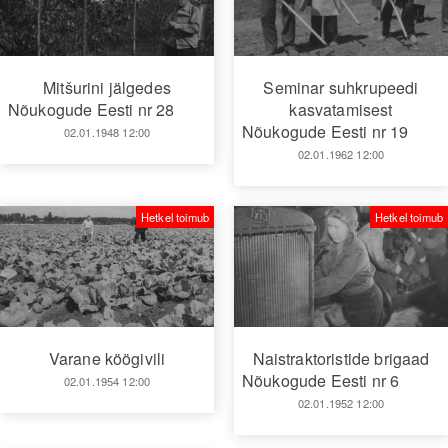
Mitšurini jälgedes
Seminar suhkrupeedi
Nõukogude Eesti nr 28
kasvatamisest
Nõukogude Eesti nr 19
02.01.1948 12:00
02.01.1962 12:00
Hetkel toimub
Hetkel toimub
Varane köögivili
Naistraktoristide brigaad
Nõukogude Eesti nr 6
02.01.1954 12:00
02.01.1952 12:00