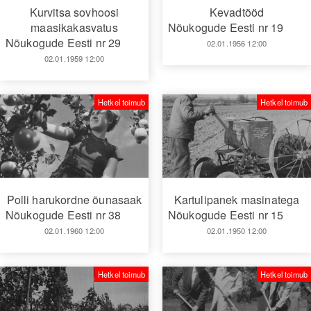
Kurvitsa sovhoosi
Kevadtööd
maasikakasvatus
Nõukogude Eesti nr 19
Nõukogude Eesti nr 29
02.01.1956 12:00
02.01.1959 12:00
Hetkel toimub
Hetkel toimub
Polli harukordne õunasaak
Kartulipanek masinatega
Nõukogude Eesti nr 38
Nõukogude Eesti nr 15
02.01.1960 12:00
02.01.1950 12:00
Hetkel toimub
Hetkel toimub