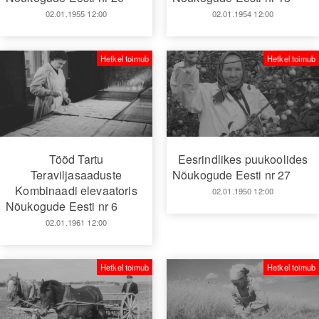
02.01.1955 12:00
02.01.1954 12:00
Hetkel toimub
Hetkel toimub
Tööd Tartu
Eesrindlikes puukoolides
Teraviljasaaduste
Nõukogude Eesti nr 27
Kombinaadi elevaatoris
02.01.1950 12:00
Nõukogude Eesti nr 6
02.01.1961 12:00
Hetkel toimub
Hetkel toimub