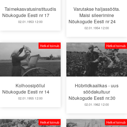
Taimekasvatusinstituudis
Varutakse haljassööta.
Nõukogude Eesti nr 17
Maisi sileerimine
Nõukogude Eesti nr 24
02.01.1953 12:00
02.01.1954 12:00
Hetkel toimub
Hetkel toimub
Kolhoosipõllul
Hübriidkaalikas - uus
Nõukogude Eesti nr 14
söödakultuur
Nõukogude Eesti nr.30
02.01.1955 12:00
02.01.1962 12:00
Hetkel toimub
Hetkel toimub