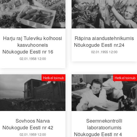
Harju raj Tuleviku kolhoosi
Räpina aiandustehnikumis
kasvuhooneis
Nõukogude Eesti nr.24
Nõukogude Eesti nr 16
02.01.1955 12:00
02.01.1958 12:00
Hetkel toimub
Hetkel toimub
Sovhoos Narva
Seemnekontrolli
Nõukogude Eesti nr 42
laboratooriumis
Nõukogude Eesti nr 4
02.01.1959 12:00