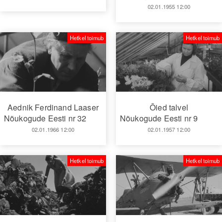
02.01.1955 12:00
Hetkel toimub
Hetkel toimub
Aednik Ferdinand Laaser
Õied talvel
Nõukogude Eesti nr 32
Nõukogude Eesti nr 9
02.01.1966 12:00
02.01.1957 12:00
Hetkel toimub
Hetkel toimub