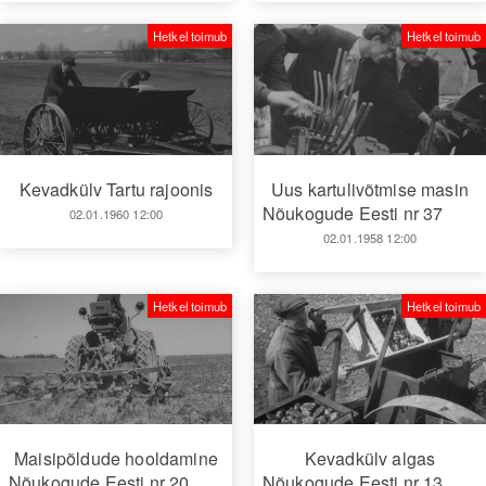
Hetkel toimub
Hetkel toimub
Kevadkülv Tartu rajoonis
Uus kartulivõtmise masin
Nõukogude Eesti nr 37
02.01.1960 12:00
02.01.1958 12:00
Hetkel toimub
Hetkel toimub
Maisipõldude hooldamine
Kevadkülv algas
Nõukogude Eesti nr 20
Nõukogude Eesti nr 13