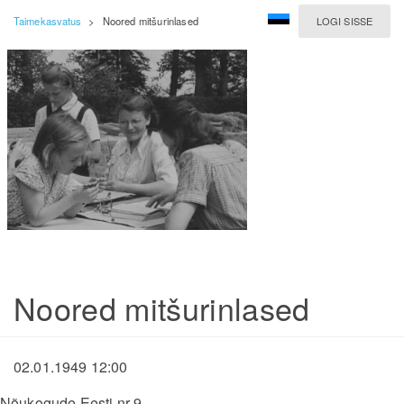
Taimekasvatus
>
Noored mitšurinlased
LOGI SISSE
Noored mitšurinlased
02.01.1949 12:00
Nõukogude Eesti nr 9