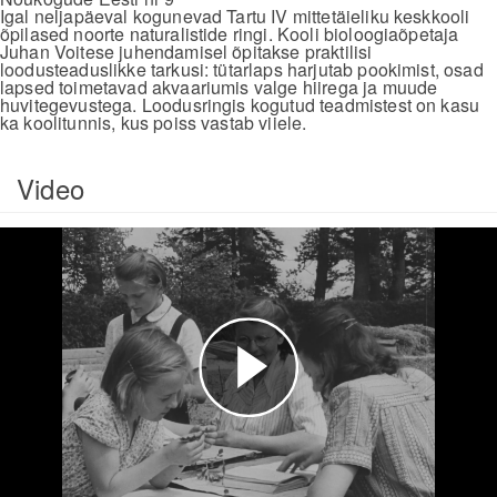
Igal neljapäeval kogunevad Tartu IV mittetäieliku keskkooli
õpilased noorte naturalistide ringi. Kooli bioloogiaõpetaja
Juhan Voitese juhendamisel õpitakse praktilisi
loodusteaduslikke tarkusi: tütarlaps harjutab pookimist, osad
lapsed toimetavad akvaariumis valge hiirega ja muude
huvitegevustega. Loodusringis kogutud teadmistest on kasu
ka koolitunnis, kus poiss vastab viiele.
Video
Esita
video