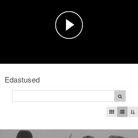
Esita
video
Edastused