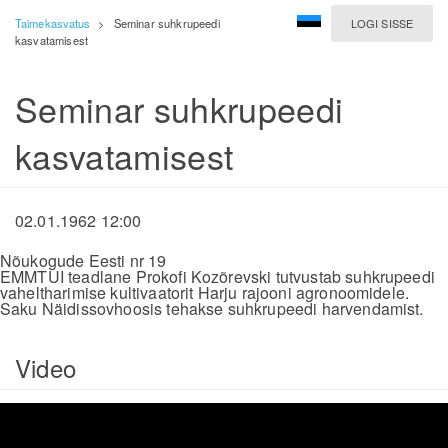
Taimekasvatus
>
Seminar suhkrupeedi
LOGI SISSE
kasvatamisest
Seminar suhkrupeedi
kasvatamisest
02.01.1962 12:00
Nõukogude Eesti nr 19
EMMTUI teadlane Prokofi Kozõrevski tutvustab suhkrupeedi
vaheltharimise kultivaatorit Harju rajooni agronoomidele.
Saku Näidissovhoosis tehakse suhkrupeedi harvendamist.
Video