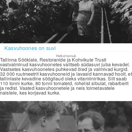
Kasvuhoones on suvi
Hetkel toimub
Tallinna Sööklate, Restoranide ja Kohvikute Trusti
vastvalminud kasvuhoonetes valitseb südasuvi juba kevadel.
Vastsetes kasvuhoonetes puhkevad õied ja valmivad kurgid.
32 000 ruutmeetrit kasvuhooneid ja lavasid kannavad hoolt, et
tallinlaste kevadine söögilaud oleks vitamiinirikas. Siit saab
110 tonni kurke, 80 tonni tomateid, rohelist sibulat, rabarberit
ja redist. Vaated kasvuhoonetele ja neis toimetavatele
naistele, kes korjavad kurke.