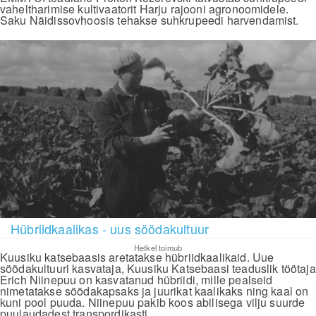
vaheltharimise kultivaatorit Harju rajooni agronoomidele.
Saku Näidissovhoosis tehakse suhkrupeedi harvendamist.
Hübriidkaalikas - uus söödakultuur
Hetkel toimub
Kuusiku katsebaasis aretatakse hübriidkaalikaid. Uue
söödakultuuri kasvataja, Kuusiku Katsebaasi teaduslik töötaja
Erich Niinepuu on kasvatanud hübriidi, mille pealseid
nimetatakse söödakapsaks ja juurikat kaalikaks ning kaal on
kuni pool puuda. Niinepuu pakib koos abilisega vilju suurde
puulaudadest transpordikasti.