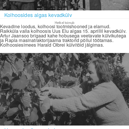
Kolhoosides algas kevadkülv
Hetkel toimub
Kevadine loodus, kolhoosi tootmishooned ja elamud.
Raikküla valla kolhoosis Uus Elu algas 15. aprillil kevadkülv.
Artur Jaansoo brigaad kahe hobusega veetavate külvikutega
ja Rapla masinatraktorijaama traktorid põllul töötamas.
Kolhoosiesimees Harald Olbrei külvitöid jälgimas.