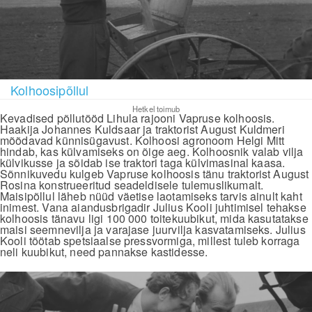
Kolhoosipõllul
Hetkel toimub
Kevadised põllutööd Lihula rajooni Vapruse kolhoosis.
Haakija Johannes Kuldsaar ja traktorist August Kuldmeri
mõõdavad künnisügavust. Kolhoosi agronoom Helgi Mitt
hindab, kas külvamiseks on õige aeg. Kolhoosnik valab vilja
külvikusse ja sõidab ise traktori taga külvimasinal kaasa.
Sõnnikuvedu kulgeb Vapruse kolhoosis tänu traktorist August
Rosina konstrueeritud seadeldisele tulemuslikumalt.
Maisipõllul läheb nüüd väetise laotamiseks tarvis ainult kaht
inimest. Vana aiandusbrigadir Julius Kooli juhtimisel tehakse
kolhoosis tänavu ligi 100 000 toitekuubikut, mida kasutatakse
maisi seemnevilja ja varajase juurvilja kasvatamiseks. Julius
Kooli töötab spetsiaalse pressvormiga, millest tuleb korraga
neli kuubikut, need pannakse kastidesse.