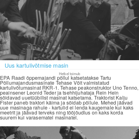
Uus kartulivõtmise masin
Hetkel toimub
EPA Raadi õppemajandi põllul katsetatakse Tartu
Põllumajandusmasinate Tehase Võit valmistatud
kartulivõtumasinat RKR-1. Tehase peakonstruktor Uno Tenno,
peainsener Leonid Teder ja tsehhijuhataja Rein Hein
sõidavad uuetüübilist masinat katsetama. Traktorist Kalju
Fister paneb traktori käima ja sõidab põllule. Mehed jäävad
uue masinaga rahule - kartulid ei lenda kaugemale kui kaks
meetrit ja jäävad terveks ning tööjõudlus on kaks korda
suurem kui varasematel masinatel.