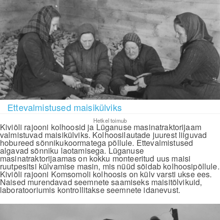
Ettevalmistused maisikülviks
Hetkel toimub
Kiviõli rajooni kolhoosid ja Lüganuse masinatraktorijaam
valmistuvad maisikülviks. Kolhoosilautade juurest liiguvad
hobureed sõnnikukoormatega põllule. Ettevalmistused
algavad sõnniku laotamisega. Lüganuse
masinatraktorijaamas on kokku monteeritud uus maisi
ruutpesitsi külvamise masin, mis nüüd sõidab kolhoosipõllule.
Kiviõli rajooni Komsomoli kolhoosis on külv varsti ukse ees.
Naised murendavad seemnete saamiseks maisitõlvikuid,
laboratooriumis kontrollitakse seemnete idanevust.