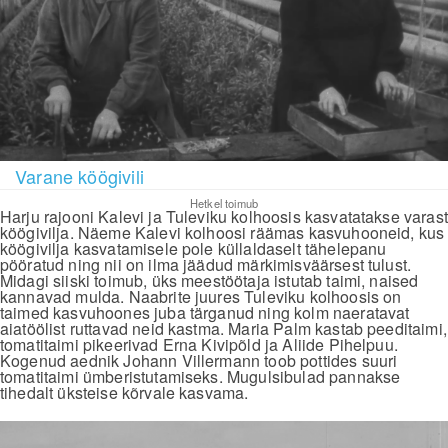
Varane köögivili
Hetkel toimub
Harju rajooni Kalevi ja Tuleviku kolhoosis kasvatatakse varast
köögivilja. Näeme Kalevi kolhoosi räämas kasvuhooneid, kus
köögivilja kasvatamisele pole küllaldaselt tähelepanu
pööratud ning nii on ilma jäädud märkimisväärsest tulust.
Midagi siiski toimub, üks meestöötaja istutab taimi, naised
kannavad mulda. Naabrite juures Tuleviku kolhoosis on
taimed kasvuhoones juba tärganud ning kolm naeratavat
aiatöölist ruttavad neid kastma. Maria Palm kastab peeditaimi,
tomatitaimi pikeerivad Erna Kivipõld ja Aliide Pihelpuu.
Kogenud aednik Johann Villermann toob pottides suuri
tomatitaimi ümberistutamiseks. Mugulsibulad pannakse
tihedalt üksteise kõrvale kasvama.