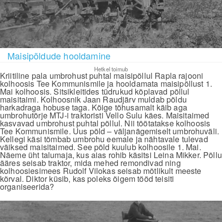
Maisipõldude hooldamine
Hetkel toimub
Kriitiline pala umbrohust puhtal maisipõllul Rapla rajooni
kolhoosis Tee Kommunismile ja hooldamata maisipõllust 1.
Mai kolhoosis. Sitsikleitides tüdrukud kõplavad põllul
maisitaimi. Kolhoosnik Jaan Raudjärv muldab põldu
harkadraga hobuse taga. Kõige tõhusamalt käib aga
umbrohutõrje MTJ-i traktoristi Vello Sulu käes. Maisitaimed
kasvavad umbrohust puhtal põllul. Nii töötatakse kolhoosis
Tee Kommunismile. Uus põld – väljanägemiselt umbrohuväli.
Kellegi käsi tõmbab umbrohu eemale ja nähtavale tulevad
väiksed maisitaimed. See põld kuulub kolhoosile 1. Mai.
Näeme üht talumaja, kus aias rohib käsitsi Leina Mikker. Põllu
ääres seisab traktor, mida mehed remondivad ning
kolhoosiesimees Rudolf Vilokas seisab mõtlikult meeste
kõrval. Diktor küsib, kas poleks õigem tööd teisiti
organiseerida?