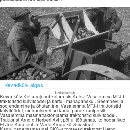
Kevadkülv algas
Hetkel toimub
Kevadkülv Keila rajooni kolhoosis Kalev. Vasalemma MTJ-i
traktoristid külvitöödel ja kartuli mahapanekul. Seemnevilja
soojendamine ja õhutamine. Vasalemma MTJ-i traktoristid
külvitöödel, mehaniseeritud kartulipanek ruutpesiti.
Vasalemma masinatraktorijaama traktoristid külvitöödel.
Traktorist Arnold Herbert Avik põllul töötamas, kolhoosnikud
Elvine Kaseleht ja Marie Krupp külvimasinal.
Kartulipanemismasinal SKG-4 töötavad traktorist Heino