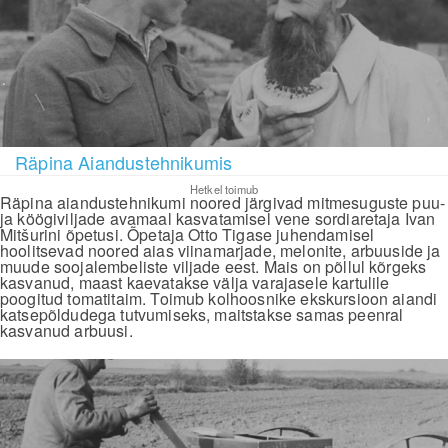
Räpina Aiandustehnikumis
Hetkel toimub
Räpina aiandustehnikumi noored järgivad mitmesuguste puu-
ja köögiviljade avamaal kasvatamisel vene sordiaretaja Ivan
Mitšurini õpetusi. Õpetaja Otto Tigase juhendamisel
hoolitsevad noored aias viinamarjade, melonite, arbuuside ja
muude soojalembeliste viljade eest. Mais on põllul kõrgeks
kasvanud, maast kaevatakse välja varajasele kartulile
poogitud tomatitaim. Toimub kolhoosnike ekskursioon aiandi
katsepõldudega tutvumiseks, maitstakse samas peenral
kasvanud arbuusi.