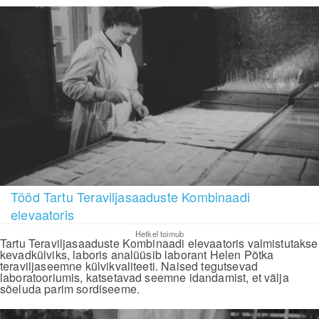
Tööd Tartu Teraviljasaaduste Kombinaadi
elevaatoris
Hetkel toimub
Tartu Teraviljasaaduste Kombinaadi elevaatoris valmistutakse
kevadkülviks, laboris analüüsib laborant Helen Põtka
teraviljaseemne külvikvaliteeti. Naised tegutsevad
laboratooriumis, katsetavad seemne idandamist, et välja
sõeluda parim sordiseeme.