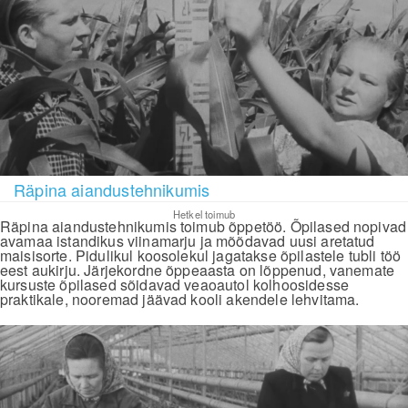
Räpina aiandustehnikumis
Hetkel toimub
Räpina aiandustehnikumis toimub õppetöö. Õpilased nopivad
avamaa istandikus viinamarju ja mõõdavad uusi aretatud
maisisorte. Pidulikul koosolekul jagatakse õpilastele tubli töö
eest aukirju. Järjekordne õppeaasta on lõppenud, vanemate
kursuste õpilased sõidavad veaoautol kolhoosidesse
praktikale, nooremad jäävad kooli akendele lehvitama.