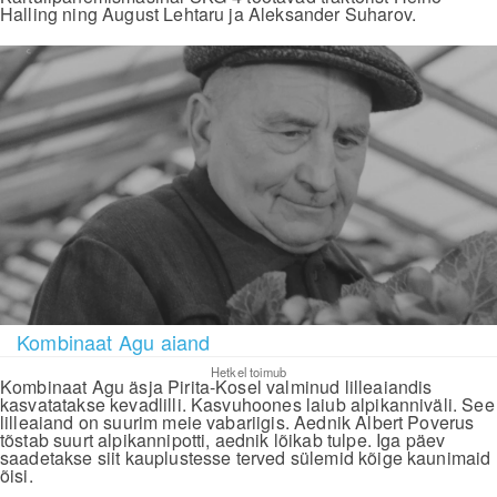
Halling ning August Lehtaru ja Aleksander Suharov.
Kombinaat Agu aiand
Hetkel toimub
Kombinaat Agu äsja Pirita-Kosel valminud lilleaiandis
kasvatatakse kevadlilli. Kasvuhoones laiub alpikanniväli. See
lilleaiand on suurim meie vabariigis. Aednik Albert Poverus
tõstab suurt alpikannipotti, aednik lõikab tulpe. Iga päev
saadetakse siit kauplustesse terved sülemid kõige kaunimaid
õisi.