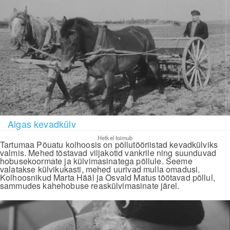
Algas kevadkülv
Hetkel toimub
Tartumaa Põuatu kolhoosis on põllutööriistad kevadkülviks
valmis. Mehed tõstavad viljakotid vankrile ning suunduvad
hobusekoormate ja külvimasinatega põllule. Seeme
valatakse külvikukasti, mehed uurivad mulla omadusi.
Kolhoosnikud Marta Hääl ja Osvald Matus töötavad põllul,
sammudes kahehobuse reaskülvimasinate järel.