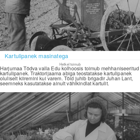
Kartulipanek masinatega
Hetkel toimub
Harjumaa Tõdva valla Edu kolhoosis toimub mehhaniseeritud
kartulipanek. Traktorijaama abiga teostatakse kartulipanek
oluliselt kiiremini kui varem. Töid juhib brigadir Juhan Lant,
seemneks kasutatakse ainult vähikindlat kartulit.