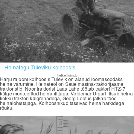
Heinategu Tuleviku kolhoosis
Hetkel toimub
Harju rajooni kolhoosis Tulevik on alanud loomasöödaks
heina varumine. Heinateol on Saue masina-traktorijaama
traktoristid. Noor traktorist Laas Lahe töötab traktori HTZ-7
külge monteeritud heinaniitjaga. Voldemar Urgart riisub heina
kokku traktori külgrehadega, Georg Lootus jätkab tööd
heinalohistajaga. Kolhoosnikud tassivad heina harkidega
rõuku.