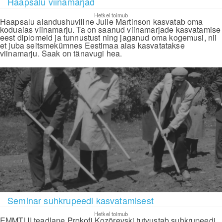
Haapsalu viinamarjad
Hetkel toimub
Haapsalu aiandushuviline Julie Martinson kasvatab oma
koduaias viinamarju. Ta on saanud viinamarjade kasvatamise
eest diplomeid ja tunnustust ning jaganud oma kogemusi, nii
et juba seitsmekümnes Eestimaa aias kasvatatakse
viinamarju. Saak on tänavugi hea.
Seminar suhkrupeedi kasvatamisest
Hetkel toimub
EMMTUI teadlane Prokofi Kozõrevski tutvustab suhkrupeedi