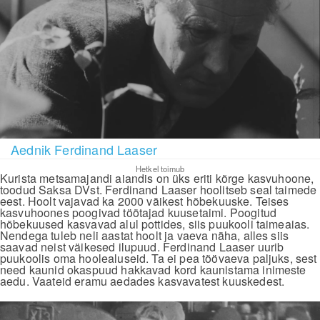
Aednik Ferdinand Laaser
Hetkel toimub
Kurista metsamajandi aiandis on üks eriti kõrge kasvuhoone,
toodud Saksa DVst. Ferdinand Laaser hoolitseb seal taimede
eest. Hoolt vajavad ka 2000 väikest hõbekuuske. Teises
kasvuhoones poogivad töötajad kuusetaimi. Poogitud
hõbekuused kasvavad alul pottides, siis puukooli taimeaias.
Nendega tuleb neli aastat hoolt ja vaeva näha, alles siis
saavad neist väikesed ilupuud. Ferdinand Laaser uurib
puukoolis oma hoolealuseid. Ta ei pea töövaeva paljuks, sest
need kaunid okaspuud hakkavad kord kaunistama inimeste
aedu. Vaateid eramu aedades kasvavatest kuuskedest.