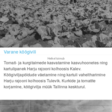
Varane köögivili
Hetkel toimub
Tomati- ja kurgitaimede kasvatamine kasvuhoonetes ning
kartulipanek Harju rajooni kolhoosis Kalev.
Köögiviljapõldude väetamine ning kartuli vaheltharimine
Harju rajooni kolhoosis Tulevik. Kurkide ja tomatite
korjamine, köögivilja müük Tallinna keskturul.