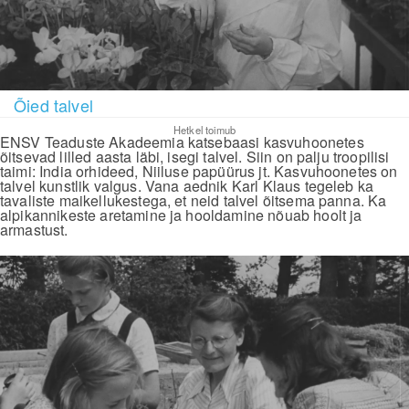
Õied talvel
Hetkel toimub
ENSV Teaduste Akadeemia katsebaasi kasvuhoonetes
õitsevad lilled aasta läbi, isegi talvel. Siin on palju troopilisi
taimi: India orhideed, Niiluse papüürus jt. Kasvuhoonetes on
talvel kunstlik valgus. Vana aednik Karl Klaus tegeleb ka
tavaliste maikellukestega, et neid talvel õitsema panna. Ka
alpikannikeste aretamine ja hooldamine nõuab hoolt ja
armastust.