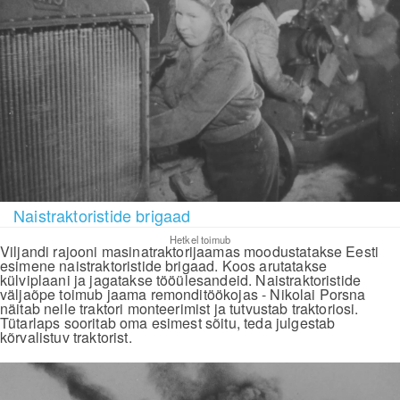
Naistraktoristide brigaad
Hetkel toimub
Viljandi rajooni masinatraktorijaamas moodustatakse Eesti
esimene naistraktoristide brigaad. Koos arutatakse
külviplaani ja jagatakse tööülesandeid. Naistraktoristide
väljaõpe toimub jaama remonditöökojas - Nikolai Porsna
näitab neile traktori monteerimist ja tutvustab traktoriosi.
Tütarlaps sooritab oma esimest sõitu, teda julgestab
kõrvalistuv traktorist.