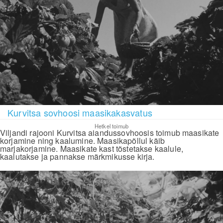
Kurvitsa sovhoosi maasikakasvatus
Hetkel toimub
Viljandi rajooni Kurvitsa aiandussovhoosis toimub maasikate
korjamine ning kaalumine. Maasikapõllul käib
marjakorjamine. Maasikate kast tõstetakse kaalule,
kaalutakse ja pannakse märkmikusse kirja.