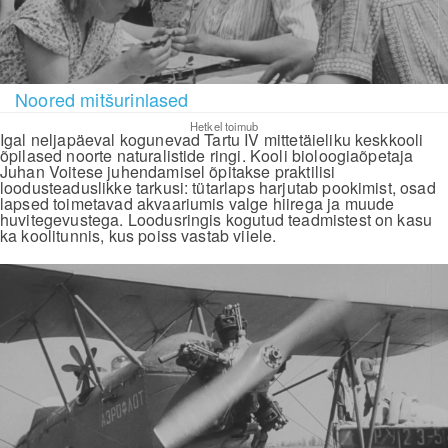
Noored mitšurinlased
Hetkel toimub
Igal neljapäeval kogunevad Tartu IV mittetäieliku keskkooli
õpilased noorte naturalistide ringi. Kooli bioloogiaõpetaja
Juhan Voitese juhendamisel õpitakse praktilisi
loodusteaduslikke tarkusi: tütarlaps harjutab pookimist, osad
lapsed toimetavad akvaariumis valge hiirega ja muude
huvitegevustega. Loodusringis kogutud teadmistest on kasu
ka koolitunnis, kus poiss vastab viiele.