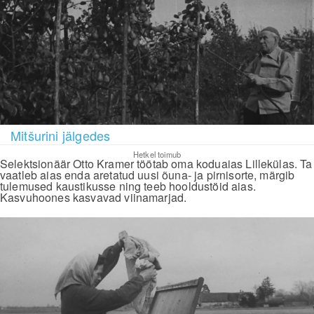
Mitšurini jälgedes
Hetkel toimub
Selektsionäär Otto Kramer töötab oma koduaias Lillekülas. Ta
vaatleb aias enda aretatud uusi õuna- ja pirnisorte, märgib
tulemused kaustikusse ning teeb hooldustöid aias.
Kasvuhoones kasvavad viinamarjad.