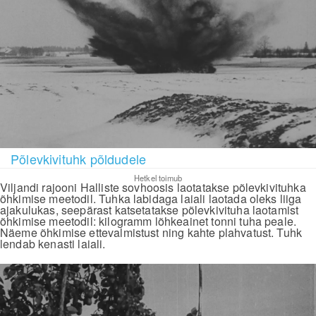
Põlevkivituhk põldudele
Hetkel toimub
Viljandi rajooni Halliste sovhoosis laotatakse põlevkivituhka
õhkimise meetodil. Tuhka labidaga laiali laotada oleks liiga
ajakulukas, seepärast katsetatakse põlevkivituha laotamist
õhkimise meetodil: kilogramm lõhkeainet tonni tuha peale.
Näeme õhkimise ettevalmistust ning kahte plahvatust. Tuhk
lendab kenasti laiali.