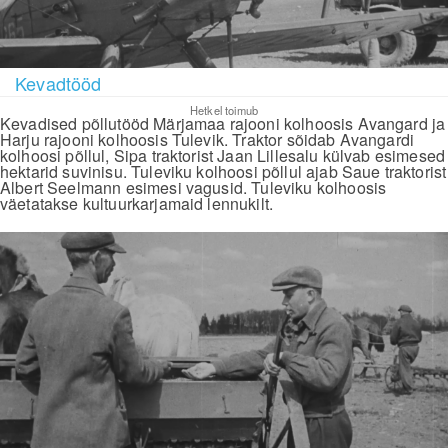
Kevadtööd
Hetkel toimub
Kevadised põllutööd Märjamaa rajooni kolhoosis Avangard ja
Harju rajooni kolhoosis Tulevik. Traktor sõidab Avangardi
kolhoosi põllul, Sipa traktorist Jaan Lillesalu külvab esimesed
hektarid suvinisu. Tuleviku kolhoosi põllul ajab Saue traktorist
Albert Seelmann esimesi vagusid. Tuleviku kolhoosis
väetatakse kultuurkarjamaid lennukilt.