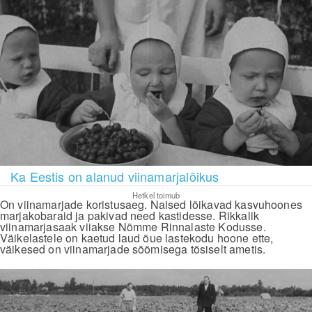
Ka Eestis on alanud viinamarjalõikus
Hetkel toimub
On viinamarjade koristusaeg. Naised lõikavad kasvuhoones
marjakobaraid ja pakivad need kastidesse. Rikkalik
viinamarjasaak viiakse Nõmme Rinnalaste Kodusse.
Väikelastele on kaetud laud õue lastekodu hoone ette,
väikesed on viinamarjade söömisega tõsiselt ametis.