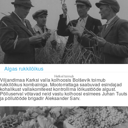
Algas rukkilõikus
Hetkel toimub
Viljandimaa Karksi valla kolhoosis Bolševik toimub
rukkilõikus kombainiga. Mootorrattaga saabuvad esindajad
kohalikust vallakomiteest kontrollima lõikustööde algust.
Põlluserval võtavad neid vastu kolhoosi esimees Juhan Tuuts
ja põllutööde brigadir Aleksander Sarv.