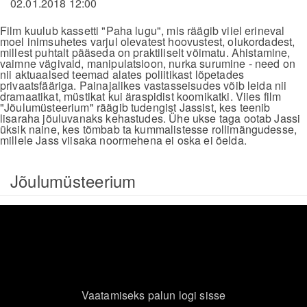
02.01.2018 12:00
Film kuulub kassetti "Paha lugu", mis räägib viiel erineval
moel inimsuhetes varjul olevatest hoovustest, olukordadest,
millest puhtalt pääseda on praktiliselt võimatu. Ahistamine,
vaimne vägivald, manipulatsioon, nurka surumine - need on
nii aktuaalsed teemad alates poliitikast lõpetades
privaatsfääriga. Painajalikes vastasseisudes võib leida nii
dramaatikat, müstikat kui äraspidist koomikatki. Viies film
"Jõulumüsteerium" räägib tudengist Jassist, kes teenib
lisaraha jõuluvanaks kehastudes. Ühe ukse taga ootab Jassi
üksik naine, kes tõmbab ta kummalistesse rollimängudesse,
millele Jass viisaka noormehena ei oska ei öelda.
Jõulumüsteerium
Vaatamiseks palun logi sisse