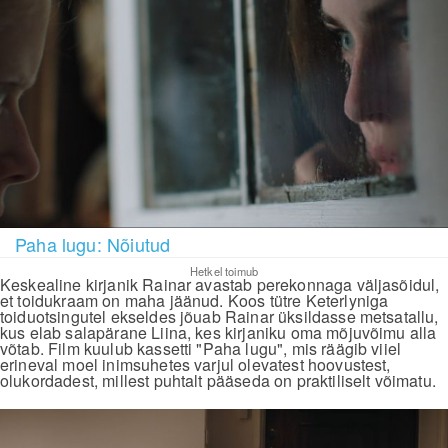
Paha lugu: Nõiutud
Hetkel toimub
Keskealine kirjanik Rainar avastab perekonnaga väljasõidul,
et toidukraam on maha jäänud. Koos tütre Keterlyniga
toiduotsingutel ekseldes jõuab Rainar üksildasse metsatallu,
kus elab salapärane Liina, kes kirjaniku oma mõjuvõimu alla
võtab. Film kuulub kassetti "Paha lugu", mis räägib viiel
erineval moel inimsuhetes varjul olevatest hoovustest,
olukordadest, millest puhtalt pääseda on praktiliselt võimatu.