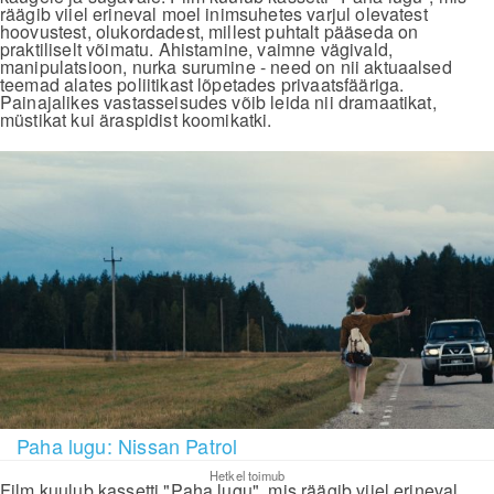
räägib viiel erineval moel inimsuhetes varjul olevatest
hoovustest, olukordadest, millest puhtalt pääseda on
praktiliselt võimatu. Ahistamine, vaimne vägivald,
manipulatsioon, nurka surumine - need on nii aktuaalsed
teemad alates poliitikast lõpetades privaatsfääriga.
Painajalikes vastasseisudes võib leida nii dramaatikat,
müstikat kui äraspidist koomikatki.
Paha lugu: Nissan Patrol
Hetkel toimub
Film kuulub kassetti "Paha lugu", mis räägib viiel erineval