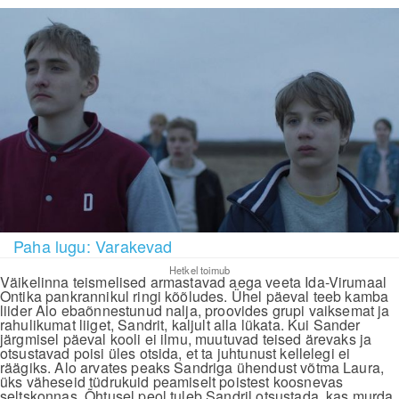
Paha lugu: Varakevad
Hetkel toimub
Väikelinna teismelised armastavad aega veeta Ida-Virumaal
Ontika pankrannikul ringi kõõludes. Ühel päeval teeb kamba
liider Alo ebaõnnestunud nalja, proovides grupi vaiksemat ja
rahulikumat liiget, Sandrit, kaljult alla lükata. Kui Sander
järgmisel päeval kooli ei ilmu, muutuvad teised ärevaks ja
otsustavad poisi üles otsida, et ta juhtunust kellelegi ei
räägiks. Alo arvates peaks Sandriga ühendust võtma Laura,
üks väheseid tüdrukuid peamiselt poistest koosnevas
seltskonnas. Õhtusel peol tuleb Sandril otsustada, kas murda