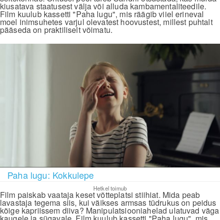
kiusatava staatusest välja või alluda kambamentaliteedile.
Film kuulub kassetti "Paha lugu", mis räägib viiel erineval
moel inimsuhetes varjul olevatest hoovustest, millest puhtalt
pääseda on praktiliselt võimatu.
Paha lugu: Kokkulepe
Hetkel toimub
Film paiskab vaataja keset võtteplatsi stiihiat. Mida peab
lavastaja tegema siis, kui väikses armsas tüdrukus on peidus
kõige kapriissem diiva? Manipulatsiooniahelad ulatuvad väga
kaugele ja sügavale. Film kuulub kassetti "Paha lugu", mis