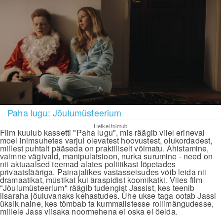
Paha lugu: Jõulumüsteerium
Hetkel toimub
Film kuulub kassetti "Paha lugu", mis räägib viiel erineval
moel inimsuhetes varjul olevatest hoovustest, olukordadest,
millest puhtalt pääseda on praktiliselt võimatu. Ahistamine,
vaimne vägivald, manipulatsioon, nurka surumine - need on
nii aktuaalsed teemad alates poliitikast lõpetades
privaatsfääriga. Painajalikes vastasseisudes võib leida nii
dramaatikat, müstikat kui äraspidist koomikatki. Viies film
"Jõulumüsteerium" räägib tudengist Jassist, kes teenib
lisaraha jõuluvanaks kehastudes. Ühe ukse taga ootab Jassi
üksik naine, kes tõmbab ta kummalistesse rollimängudesse,
millele Jass viisaka noormehena ei oska ei öelda.