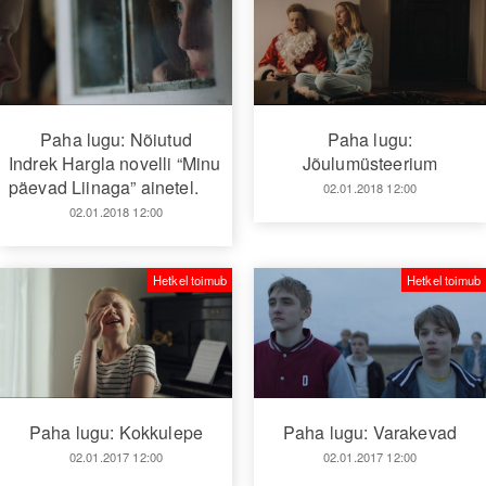
Paha lugu: Nõiutud
Paha lugu:
Indrek Hargla novelli “Minu
Jõulumüsteerium
päevad Liinaga” ainetel.
02.01.2018 12:00
02.01.2018 12:00
Hetkel toimub
Hetkel toimub
Paha lugu: Kokkulepe
Paha lugu: Varakevad
02.01.2017 12:00
02.01.2017 12:00