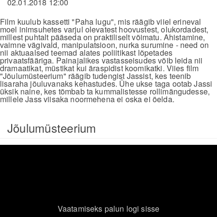
02.01.2018 12:00
Film kuulub kassetti "Paha lugu", mis räägib viiel erineval
moel inimsuhetes varjul olevatest hoovustest, olukordadest,
millest puhtalt pääseda on praktiliselt võimatu. Ahistamine,
vaimne vägivald, manipulatsioon, nurka surumine - need on
nii aktuaalsed teemad alates poliitikast lõpetades
privaatsfääriga. Painajalikes vastasseisudes võib leida nii
dramaatikat, müstikat kui äraspidist koomikatki. Viies film
"Jõulumüsteerium" räägib tudengist Jassist, kes teenib
lisaraha jõuluvanaks kehastudes. Ühe ukse taga ootab Jassi
üksik naine, kes tõmbab ta kummalistesse rollimängudesse,
millele Jass viisaka noormehena ei oska ei öelda.
Jõulumüsteerium
Vaatamiseks palun logi sisse