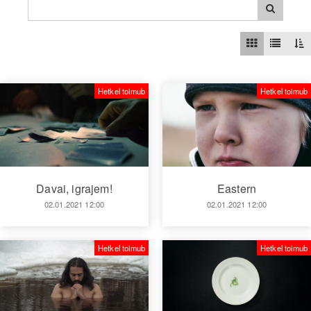
Hetkel toimub
Hetkel toimub
Davai, igrajem!
Eastern
02.01.2021 12:00
02.01.2021 12:00
Hetkel toimub
Hetkel toimub