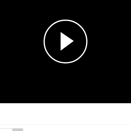
Esita
video