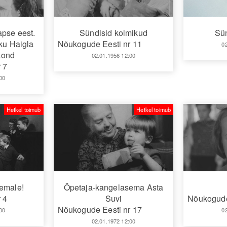
apse eest.
Sündisid kolmikud
Sü
iku Haigla
Nõukogude Eesti nr 11
0
kond
02.01.1956 12:00
 7
00
Hetkel toimub
Hetkel toimub
emale!
Õpetaja-kangelasema Asta
 4
Suvi
Nõukogude
Nõukogude Eesti nr 17
00
0
02.01.1972 12:00