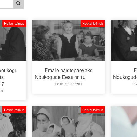
Hetkel toimub
Hetkel toimub
nõukogu
Emale naistepäevaks
E
is
Nõukogude Eesti nr 10
Nõukogude
 7
02.01.1957 12:00
0
00
Hetkel toimub
Hetkel toimub