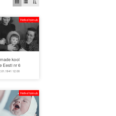
Hetkel toimub
made kool
 Eesti nr 6
2.01.1941 12:00
Hetkel toimub