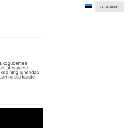
LOGI SISSE
 Nõukogudemaa
se tulevastele
õiked ning juhendab
uurt nukku lauale