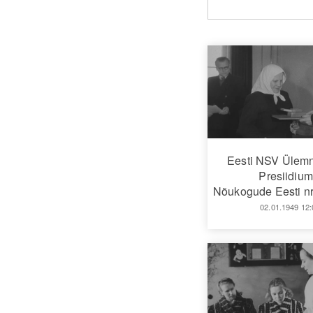
Eesti NSV Ülem
Presiidium
Nõukogude Eesti nr
02.01.1949 12: