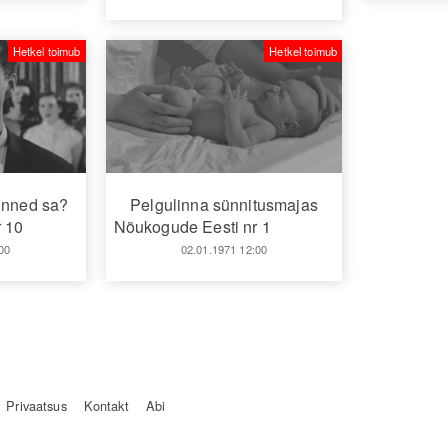
Hetkel toimub
Hetkel toimub
unned sa?
Pelgulinna sünnitusmajas
 10
Nõukogude Eesti nr 1
00
02.01.1971 12:00
Privaatsus
Kontakt
Abi