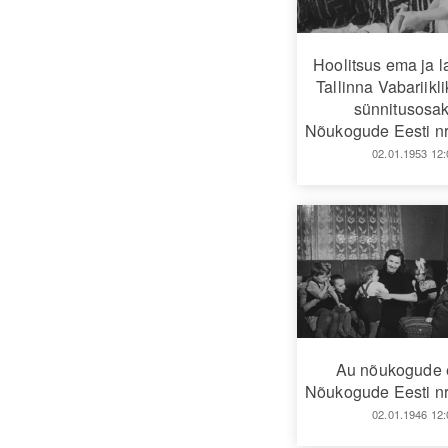
Hoolitsus ema ja l
Tallinna Vabariikl
sünnitusosa
Nõukogude Eesti nr
02.01.1953 12:
Au nõukogude 
Nõukogude Eesti nr
02.01.1946 12: