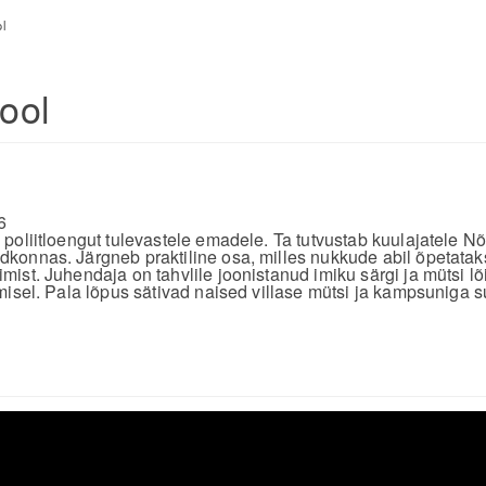
l
ool
6
poliitloengut tulevastele emadele. Ta tutvustab kuulajatele
onnas. Järgneb praktiline osa, milles nukkude abil õpetatak
ist. Juhendaja on tahvlile joonistanud imiku särgi ja mütsi l
misel. Pala lõpus sätivad naised villase mütsi ja kampsuniga s