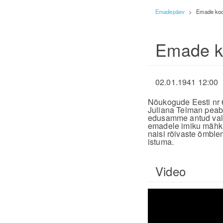
Emadepäev
>
Emade koo
Emade k
02.01.1941 12:00
Nõukogude Eesti nr 
Juliana Telman peab 
edusamme antud valdk
emadele imiku mähkim
naisi rõivaste õmble
istuma.
Video