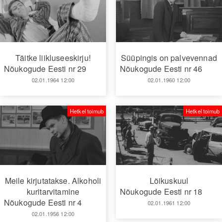
Täitke liikluseeskirju!
Süüpingis on palvevennad
Nõukogude Eesti nr 29
Nõukogude Eesti nr 46
02.01.1964 12:00
02.01.1960 12:00
Hetkel toimub
Hetkel toimub
Meile kirjutatakse. Alkoholi
Lõikuskuul
kuritarvitamine
Nõukogude Eesti nr 18
Nõukogude Eesti nr 4
02.01.1961 12:00
02.01.1956 12:00