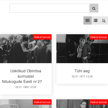
Hetkel toimub
Hetkel toimub
Usklikud Obinitsa
Tühi aeg
surnuaial
02.01.1971 12:00
Nõukogude Eesti nr 27
02.01.1962 12:00
Hetkel toimub
Hetkel toimub