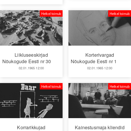
Hetkel toimub
Hetkel toimub
Liikluseeskirjad
Korterivargad
Nõukogude Eesti nr 30
Nõukogude Eesti nr 1
02.01.1965 12:00
02.01.1965 12:00
Hetkel toimub
Hetkel toimub
Korrarikkujad
Kainestusmaja kliendid