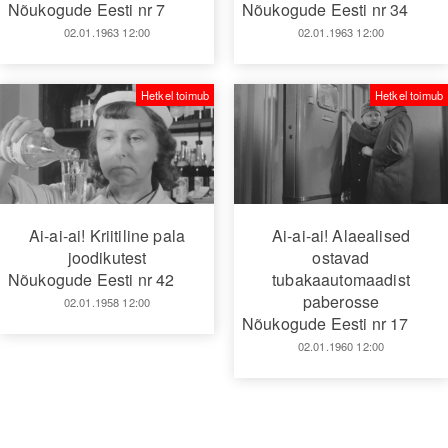
Nõukogude Eesti nr 7
Nõukogude Eesti nr 34
02.01.1963 12:00
02.01.1963 12:00
Hetkel toimub
Hetkel toimub
Ai-ai-ai! Kriitiline pala
Ai-ai-ai! Alaealised
joodikutest
ostavad
Nõukogude Eesti nr 42
tubakaautomaadist
paberosse
02.01.1958 12:00
Nõukogude Eesti nr 17
02.01.1960 12:00