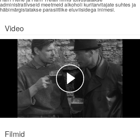
administratiivseid meetmeid alkoholi kuritarvitajate suhtes ja
häbimärgistatakse parasiitlike eluviisidega inimesi.
Video
Esita
video
Filmid