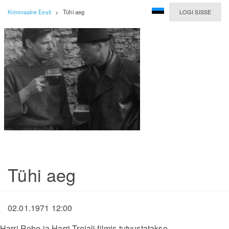
Kriminaalne Eesti
>
Tühi aeg
LOGI SISSE
Tühi aeg
02.01.1971 12:00
Harri Rehe ja Harri Treiali filmis tutvustatakse