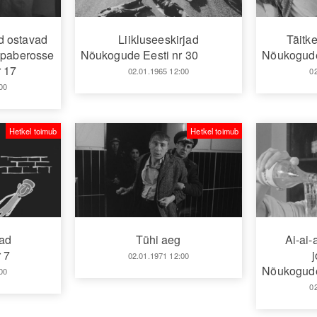
ed ostavad
Liikluseeskirjad
Täitke
 paberosse
Nõukogude Eesti nr 30
Nõukogude
 17
02.01.1965 12:00
0
00
Hetkel toimub
Hetkel toimub
jad
Tühi aeg
Ai-ai-a
 7
02.01.1971 12:00
Nõukogude
00
0