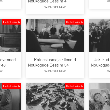
Nõukogude Eesti nr 4
00
0
02.01.1956 12:00
Hetkel toimub
Hetkel toimub
vevennad
Kainestusmaja kliendid
Usklikud 
 46
Nõukogude Eesti nr 34
Nõukogude
00
02.01.1963 12:00
0
Hetkel toimub
Hetkel toimub