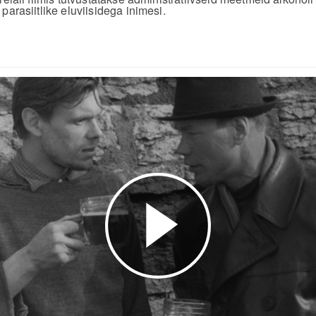
parasiitlike eluviisidega inimesi.
Esita
video