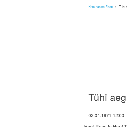
Kriminaalne Eesti
>
Tühi 
Tühi aeg
02.01.1971 12:00
Harri Rehe ja Harri T