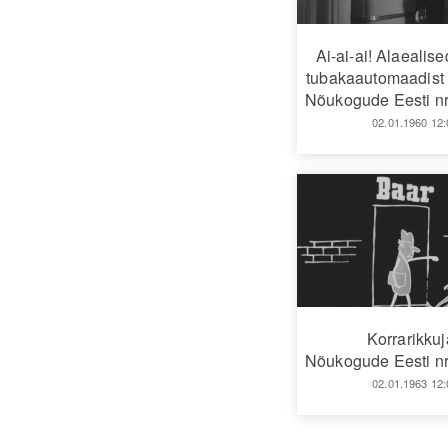
Ai-ai-ai! Alaealis
tubakaautomaadist
Nõukogude Eesti nr
02.01.1960 12:
Korrarikku
Nõukogude Eesti nr
02.01.1963 12: