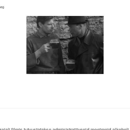
aeg
reiali filmis tutvustatakse administratiivseid meetmeid alkoholi 