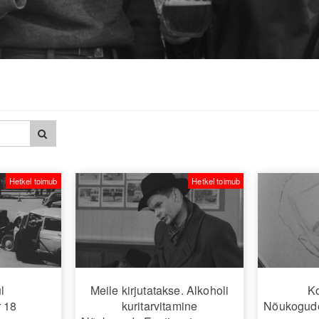
Hetkel toimub
Hetkel toimub
l
Meile kirjutatakse. Alkoholi
Ko
 18
kuritarvitamine
Nõukogude