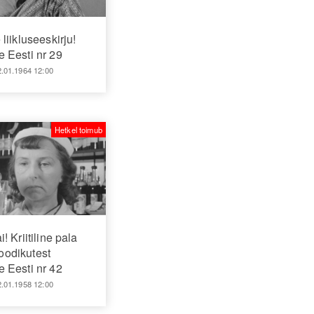
 liikluseeskirju!
 Eesti nr 29
2.01.1964 12:00
Hetkel toimub
i! Kriitiline pala
joodikutest
 Eesti nr 42
2.01.1958 12:00