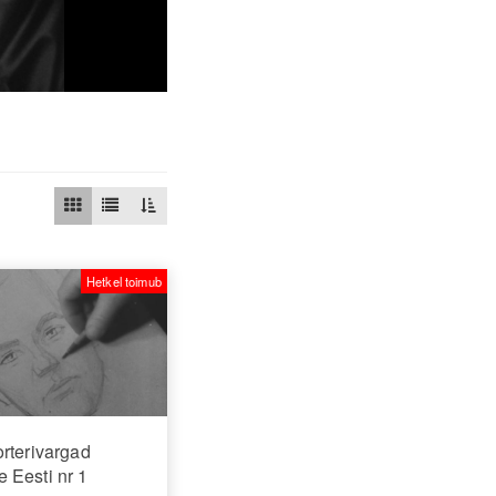
Hetkel toimub
rterivargad
 Eesti nr 1