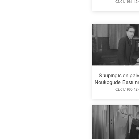
02.01.1961 12:
Süüpingis on pal
Nõukogude Eesti nr
02.01.1960 12: