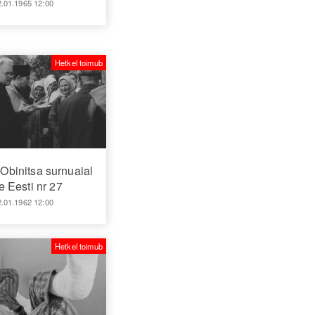
2.01.1965 12:00
Hetkel toimub
Obinitsa surnuaial
 Eesti nr 27
2.01.1962 12:00
Hetkel toimub