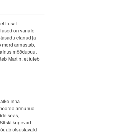
l ilusal
slased on vanale
stasadu elanud ja
es merd armastab,
he ainus mõõdupuu.
eb Martin, et tuleb
väikelinna
a noored armunud
ide seas,
 Siiski kogevad
 nõuab otsustavaid