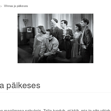
>
Vihmas ja päikeses
a päikeses
 maailmaga pahuksis. Talle tundub, et kõik, mis ta ette võtab,