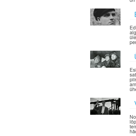
Edu
al
ül
pe
Esi
sa
pi
am
üh
No
lõ
te
hä