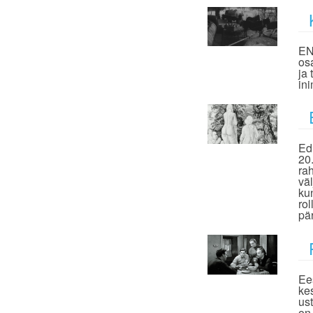
EN
os
ja
in
Ed
20
ra
vä
ku
ro
pä
Ee
ke
us
on