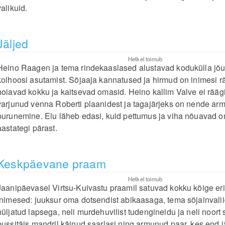
valikuid.
Jäljed
Hetkel toimub
Heino Raagen ja tema rindekaaslased alustavad kodukülla jõude
kolhoosi asutamist. Sõjaaja kannatused ja hirmud on inimesi r
hoiavad kokku ja kaitsevad omasid. Heino kallim Valve ei rääg
varjunud venna Roberti plaanidest ja tagajärjeks on nende ar
purunemine. Elu läheb edasi, kuid pettumus ja viha nõuavad o
aastategi pärast.
Keskpäevane praam
Hetkel toimub
Jaanipäevasel Virtsu-Kuivastu praamil satuvad kokku kõige e
inimesed: juuksur oma dotsendist abikaasaga, tema sõjainvalii
hüljatud lapsega, neli murdehuvilist tudengineidu ja neli noort s
bussitäis mandril käinud saarlasi ning armunud paar, kes end 