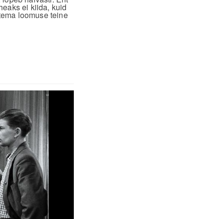
eaks ei kiida, kuid
 tema loomuse teine