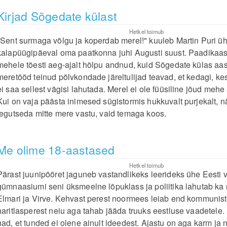
Kirjad Sõgedate külast
Hetkel toimub
"Sent surmaga võlgu ja koperdab merel!" kuuleb Martin Puri ühe
kalapüügipäeval oma paatkonna juhi Augusti suust. Paadikaa
mehele tõesti aeg-ajalt hõlpu andnud, kuid Sõgedate külas aa
meretööd teinud põlvkondade järeltulijad teavad, et kedagi, k
ei saa sellest vägisi lahutada. Merel ei ole füüsiline jõud me
Kui on vaja päästa inimesed sügistormis hukkuvalt purjekalt, nä
tegutseda mitte mere vastu, vaid temaga koos.
Me olime 18-aastased
Hetkel toimub
Pärast juunipööret jaguneb vastandlikeks leerideks ühe Eesti 
gümnaasiumi seni üksmeelne lõpuklass ja poliitika lahutab k
Elmari ja Virve. Kehvast perest noormees leiab end kommunist
haritlasperest neiu aga tahab jääda truuks eestluse vaadetele.
nad, et tunded ei olene ainult ideedest. Ajastu on aga karm ja