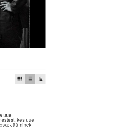
a uue
estest, kes uue
 osa: Jääminek.