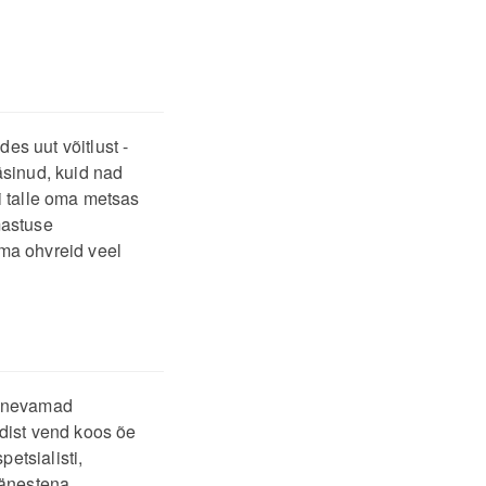
s uut võitlust -
äsinud, kuid nad
i talle oma metsas
mastuse
ma ohvreid veel
rinevamad
dist vend koos õe
petsialisti,
jänestena