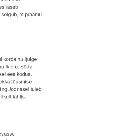
es laseb
 selgub, et praamil
l korda hulljulge
ulik elu. Sõda
sel ees kodus.
sekka tõusmise
ing Joonasel tuleb
ikult tähtis.
nevasse