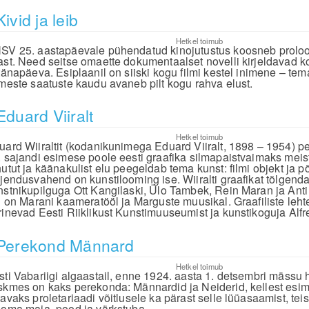
Kivid ja leib
Hetkel toimub
SV 25. aastapäevale pühendatud kinojutustus koosneb proloog
ast. Need seitse omaette dokumentaalset novelli kirjeldavad k
 tänapäeva. Esiplaanil on siiski kogu filmi kestel inimene – tem
imeste saatuste kaudu avaneb pilt kogu rahva elust.
Eduard Viiralt
Hetkel toimub
uard Wiiraltit (kodanikunimega Eduard Viiralt, 1898 – 1954) p
. sajandi esimese poole eesti graafika silmapaistvaimaks meist
hutut ja käänakulist elu peegeldab tema kunst: filmi objekt ja p
ljendusvahend on kunstilooming ise. Wiiralti graafikat tõlgend
nstnikupilguga Ott Kangilaski, Ülo Tambek, Rein Maran ja Anti
ll on Marani kaameratööl ja Marguste muusikal. Graafiliste leh
rinevad Eesti Riiklikust Kunstimuuseumist ja kunstikoguja Alf
Perekond Männard
Hetkel toimub
sti Vabariigi algaastail, enne 1924. aasta 1. detsembri mässu
skmes on kaks perekonda: Männardid ja Neiderid, kellest esi
tavaks proletariaadi võitlusele ka pärast selle lüüasaamist, tei
 oma maja, pood ja värkstuba.