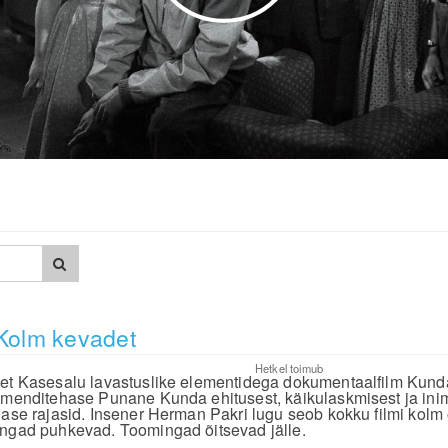
Kolm kevadet
Hetkel toimub
et Kasesalu lavastuslike elementidega dokumentaalfilm Kund
emenditehase Punane Kunda ehitusest, käikulaskmisest ja inim
hase rajasid. Insener Herman Pakri lugu seob kokku filmi kolm
ngad puhkevad. Toomingad õitsevad jälle.