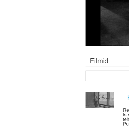
Filmid
Re
ts
te
Pu