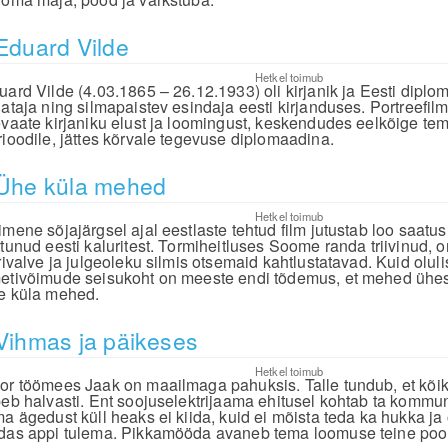
Eduard Vilde
Hetkel toimub
ard Vilde (4.03.1865 – 26.12.1933) oli kirjanik ja Eesti diplomaa
gataja ning silmapaistev esindaja eesti kirjanduses. Portreefi
evaate kirjaniku elust ja loomingust, keskendudes eelkõige tema 
rioodile, jättes kõrvale tegevuse diplomaadina.
Ühe küla mehed
Hetkel toimub
mene sõjajärgsel ajal eestlaste tehtud film jutustab loo saatusl
ttunud eesti kaluritest. Tormiheitluses Soome randa triivinud
irivalve ja julgeoleku silmis otsemaid kahtlustatavad. Kuid olul
etivõimude seisukoht on meeste endi tõdemus, et mehed ühest 
e küla mehed.
Vihmas ja päikeses
Hetkel toimub
or töömees Jaak on maailmaga pahuksis. Talle tundub, et kõik, 
peb halvasti. Ent soojuselektrijaama ehitusel kohtab ta kommuni
ma ägedust küll heaks ei kiida, kuid ei mõista teda ka hukka ja 
das appi tulema. Pikkamööda avaneb tema loomuse teine pool