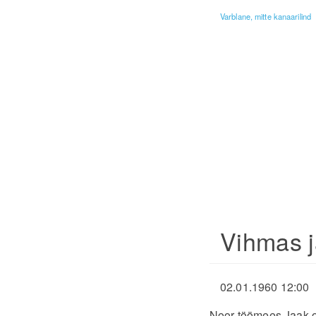
Varblane, mitte kanaarilind
Vihmas j
02.01.1960 12:00
Noor töömees Jaak on