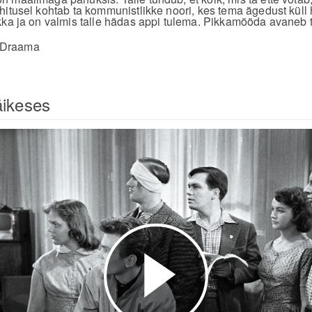
hitusel kohtab ta kommunistlikke noori, kes tema ägedust küll h
kka ja on valmis talle hädas appi tulema. Pikkamööda avaneb
:Draama
äikeses
Esita
video