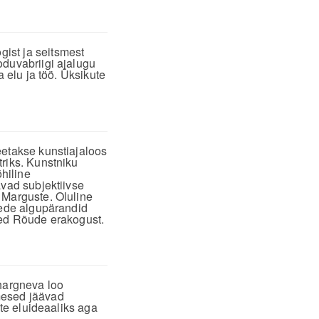
ist ja seitsmest
oduvabriigi ajalugu
a elu ja töö. Üksikute
eetakse kunstiajaloos
riks. Kunstniku
õhiline
avad subjektiivse
 Marguste. Oluline
tede algupärandid
red Rõude erakogust.
 hargneva loo
mesed jäävad
ste eluideaaliks aga