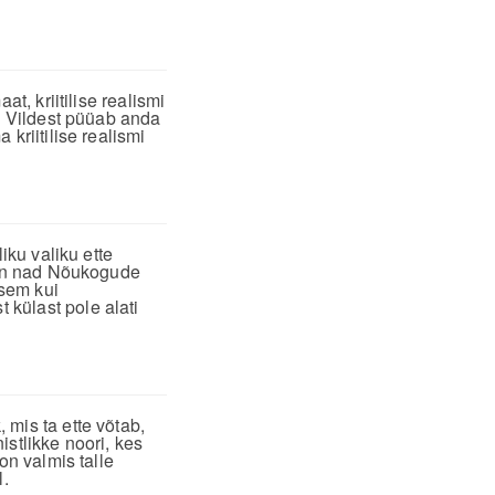
t, kriitilise realismi
lm Vildest püüab anda
kriitilise realismi
iku valiku ette
, on nad Nõukogude
isem kui
külast pole alati
mis ta ette võtab,
stlikke noori, kes
on valmis talle
.