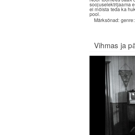
soojuselektrijaama e
ei mõista teda ka hu
pool.
Märksõnad:
genre
Vihmas ja p