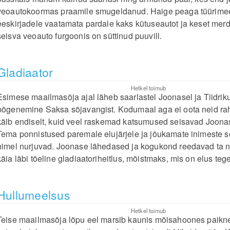
veoautokoormas praamile smugeldanud. Haige peaga tüürime
eeskirjadele vaatamata pardale kaks kütuseautot ja keset merd
seisva veoauto furgoonis on süttinud puuvill.
Gladiaator
Hetkel toimub
Esimese maailmasõja ajal läheb saarlastel Joonasel ja Tiidriku
põgenemine Saksa sõjavangist. Kodumaal aga ei oota neid rah
käib endiselt, kuid veel raskemad katsumused seisavad Joona
Tema ponnistused paremale elujärjele ja jõukamate inimeste 
nimel nurjuvad. Joonase lähedased ja kogukond reedavad ta n
käia läbi tõeline gladiaatoriheitlus, mõistmaks, mis on elus tegel
Hullumeelsus
Hetkel toimub
Teise maailmasõja lõpu eel marsib kaunis mõisahoones paik