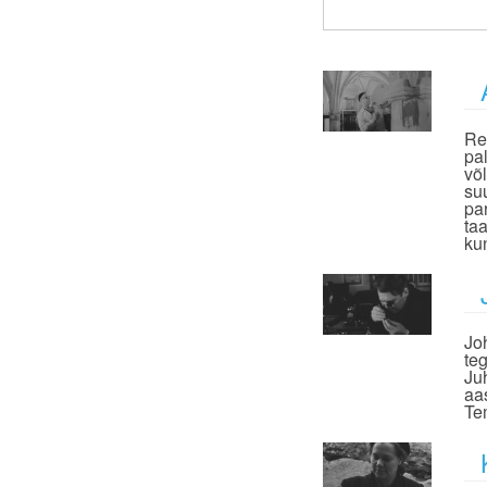
Re
pal
võ
su
pa
ta
kun
Jo
te
Ju
aa
Te