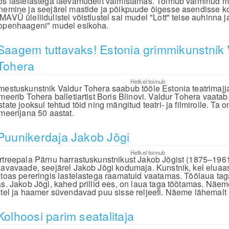
os lastelastega laevamudelit valmistamas. Toimub valminud m
nemine ja seejärel mastide ja põikpuude õigesse asendisse 
MAVÜ üleliidulistel võistlustel sai mudel "Lott" teise auhinna j
openhaageni" mudel esikoha.
Saagem tuttavaks! Estonia grimmikunstnik 
Tohera
Hetkel toimub
mestuskunstnik Valdur Tohera saabub tööle Estonia teatrimajj
imeerib Tohera balletiartist Boris Blinovi. Valdur Tohera vaata
tate jooksul tehtud töid ning mängitud teatri- ja filmirolle. Ta 
imeerijana 50 aastat.
Puunikerdaja Jakob Jõgi
Hetkel toimub
rtreepala Pärnu harrastuskunstnikust Jakob Jõgist (1875–1961
navavaade, seejärel Jakob Jõgi kodumaja. Kunstnik, kel eluaas
utoas pereringis lastelastega raamatuid vaatamas. Töölaua taga,
as. Jakob Jõgi, kahed prillid ees, on laua taga töötamas. Näem
itel ja haamer süvendavad puu sisse reljeefi. Näeme lähemalt
Kolhoosi parim seatalitaja