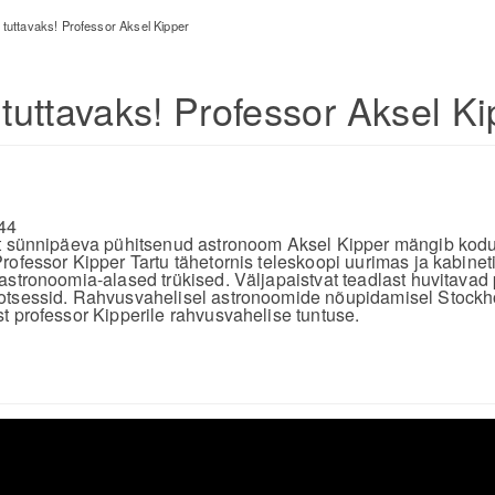
tuttavaks! Professor Aksel Kipper
uttavaks! Professor Aksel Ki
44
at sünnipäeva pühitsenud astronoom Aksel Kipper mängib kod
rofessor Kipper Tartu tähetornis teleskoopi uurimas ja kabinet
astronoomia-alased trükised. Väljapaistvat teadlast huvitavad
otsessid. Rahvusvahelisel astronoomide nõupidamisel Stockho
t professor Kipperile rahvusvahelise tuntuse.