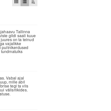
ajahaavu Tallinna
iste gildi saali kuue
 juures on ta teinud
iga vajalikke
i puitnikerdused
d tundmatuiks
s. Vabal ajal
uup, mille abil
rise tegi ta viis
i välisriikides.
stuse.