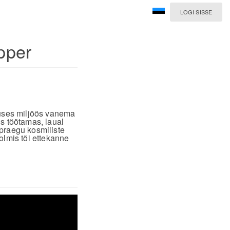
LOGI SISSE
pper
uses miljöös vanema
is töötamas, laual
 praegu kosmiliste
lmis tõi ettekanne