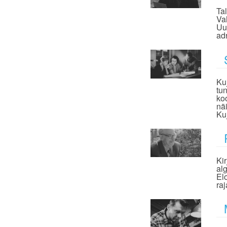
Ta
Va
Uu
ad
Ku
tu
ko
nä
Ku
Ki
al
El
ra