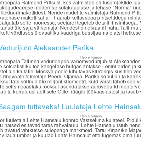
rtreepala Raimond Pritsust, kes valmistab ehitusprojektide ju
ukogudeaegse modernse külakaupluse ja tehase "Norma" uu
hitektuurimakettidest. Nende mudelite valmistaja Raimond Prit
ivatehase maketi kallal - haarab kellassepa pintsettidega min
 paigutab selle hoonesse, seejärel tegeleb detaili lihvimisega.
itanud üle saja väikemaja. Nendest on ekraanil näha Tallinna
ketti võrdluses ülevaatliku kaadriga bussijaama platsi hetkese
Vedurijuht Aleksander Parika
Hetkel toimub
rtreepala Tallinna veduridepoo vanemvedurijuhist Aleksander
e sotsialistliku töö kangelase hulgas antakse Lenini orden ja k
atel üle ka talle. Moskva poole kihutavas kiirrongis küsitleb ve
s ringvaate toimetaja Peedu Ojamaa. Parika sõnul on ta kahe
ksul läbi sõitnud üle miljoni kilomeetri, kuid varsti läheb see 
lle seitsmeaastaku jooksul asendatakse auruvedurid mootorv
ab ta korraldusi abilisele Otile, räägib töökaaslastest ja laseb 
Saagem tuttavaks! Luuletaja Lehte Hainsal
Hetkel toimub
or luuletaja Lehte Hainsalu kõnnib Vastseliina külateel. Piduli
tu naised esitavad tares rahvalaulu, Lehte Hainsalu istub nende
eb avatud vihikusse sulepeaga märkmeid. Tartu Kirjanike Majas
hvilaua ümber ja kuulab Lehte Hainsalut ette lugemas oma luule