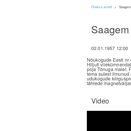
Üheksa ametit
>
Saagem 
Saagem t
02.01.1957 12:00
Nõukogude Eesti nr 
Hiljuti viiekümnend
poja Tõnuga malet. P
tema sulest ilmunud 
udukogude kiirguspr
tähtede magnetväljas
Video