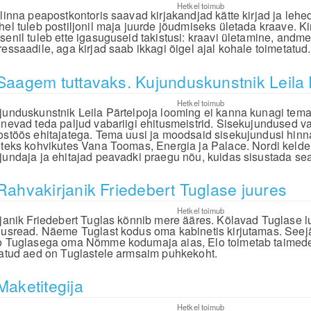
Hetkel toimub
llinna peapostkontoris saavad kirjakandjad kätte kirjad ja lehe
hel tuleb postiljonil maja juurde jõudmiseks ületada kraave. Ki
senil tuleb ette igasuguseid takistusi: kraavi ületamine, andme
ressaadile, aga kirjad saab ikkagi õigel ajal kohale toimetatud.
Saagem tuttavaks. Kujunduskunstnik Leila
Hetkel toimub
junduskunstnik Leila Pärtelpoja looming ei kanna kunagi tema
nnevad teda paljud vabariigi ehitusmeistrid. Sisekujundused va
ostöös ehitajatega. Tema uusi ja moodsaid sisekujundusi hinna
iteks kohvikutes Vana Toomas, Energia ja Palace. Nordi kelder
jundaja ja ehitajad peavadki praegu nõu, kuidas sisustada sea
Rahvakirjanik Friedebert Tuglase juures
Hetkel toimub
rjanik Friedebert Tuglas kõnnib mere ääres. Kõlavad Tuglase l
gusread. Näeme Tuglast kodus oma kabinetis kirjutamas. Seej
o Tuglasega oma Nõmme kodumaja aias, Elo toimetab taimed
jatud aed on Tuglastele armsaim puhkekoht.
Maketitegija
Hetkel toimub