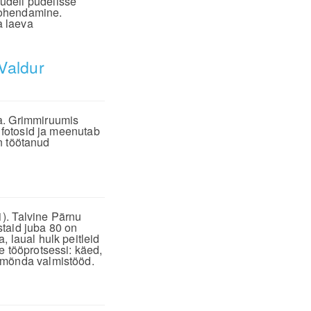
udeli pudelisse
kohendamine.
a laeva
Valdur
a. Grimmiruumis
b fotosid ja meenutab
on töötanud
). Talvine Pärnu
taid juba 80 on
 laual hulk peitleid
e tööprotsessi: käed,
 mõnda valmistööd.