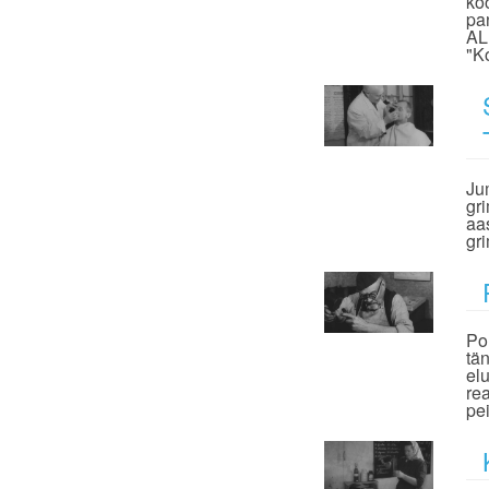
ko
pa
AL
"K
Ju
gr
aas
gr
Po
tä
el
re
pe