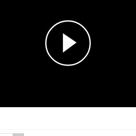
Esita
video