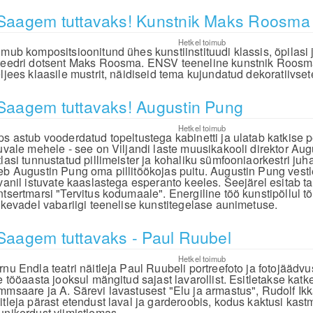
Saagem tuttavaks! Kunstnik Maks Roosma
Hetkel toimub
imub kompositsioonitund ühes kunstiinstituudi klassis, õpilasi
teedri dotsent Maks Roosma. ENSV teeneline kunstnik Roosm
eljees klaasile mustrit, näidiseid tema kujundatud dekoratiivset
Saagem tuttavaks! Augustin Pung
Hetkel toimub
ps astub vooderdatud topeltustega kabinetti ja ulatab katkise p
tuvale mehele - see on Viljandi laste muusikakooli direktor Au
tlasi tunnustatud pillimeister ja kohaliku sümfooniaorkestri ju
eb Augustin Pung oma pillitöökojas puitu. Augustin Pung vest
ivanil istuvate kaaslastega esperanto keeles. Seejärel esitab 
ntsertmarsi "Tervitus kodumaale". Energiline töö kunstipõllul 
l kevadel vabariigi teenelise kunstitegelase aunimetuse.
Saagem tuttavaks - Paul Ruubel
Hetkel toimub
rnu Endla teatri näitleja Paul Ruubeli portreefoto ja fotojää
e tööaasta jooksul mängitud sajast lavarollist. Esitletakse katk
mmsaare ja A. Särevi lavastusest "Elu ja armastus", Rudolf Ik
itleja pärast etendust laval ja garderoobis, kodus kaktusi kast
unikerdust viimistlemas.