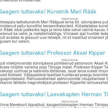
Saagem tuttavaks! Kunstnik Mari Rääk
Hetkel toimub
rtreepala tarbekunstnik Mari Räägust tema 50. sünnipäeva pu
lmistanud palju kunstilisi keraamikatooteid. Külastatakse kunst
ri Rääk istub potikedra taga ja tema käte vahel valmib kauss.
gelenud ka nahk- ja metallehistööga. Viimasel ajal huvitab teda
juti avastas ta glasuuri uue retsepti, nii et maalitud ornament 
gusam kui varem.
Saagem tuttavaks! Professor Aksel Kipper
Hetkel toimub
ljuti viiekümnendat sünnipäeva pühitsenud astronoom Aksel 
duses miljöös vanema poja Tõnuga malet. Professor Kipper Tar
leskoopi uurimas ja kabinetis töötamas, laual tema sulest ilm
ased trükised. Väljapaistvat teadlast huvitavad praegu kosmil
irgusprotsessid. Rahvusvahelisel astronoomide nõupidamisel S
tekanne tähtede magnetväljast professor Kipperile rahvusvahel
Saagem tuttavaks! Laevakapten Herman T
Hetkel toimub
llinna Merekooli õppejõud, kaugesõidukapten Herman Tõniss