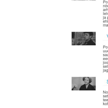
Po
nõ
ar
le
ja
eh
ma
Po
uu
sa
ee
joo
se
jag
No
se
te
ko