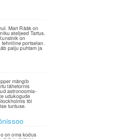
hul. Mari Rääk on
niku ateljeed Tartus.
 Kunstnik on
 tehniline portselan.
jääb palju puhtam ja
Kipper mängib
tu tähetornis
unud astronoomia-
iste udukogude
tockholmis tõi
ise tuntuse.
õnissoo
oo on oma kodus