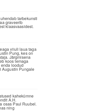
 juhendab tarbekunsti
aa graveerib
est klaasvaasidest.
eaga viiuli laua taga
gustin Pung, kes on
hataja. Järgmisena
leb koos temaga
ta enda loodud
tõi Augustin Pungale
dvustused kahekümne
endit A.H.
ka osas Paul Ruubel.
mas ning