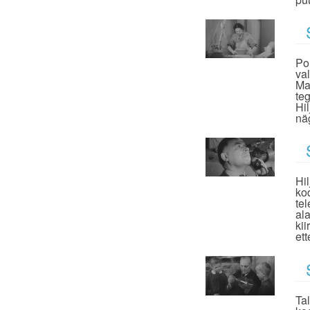
Po
va
Ma
te
Hil
nä
Hi
ko
te
al
ki
et
Ta