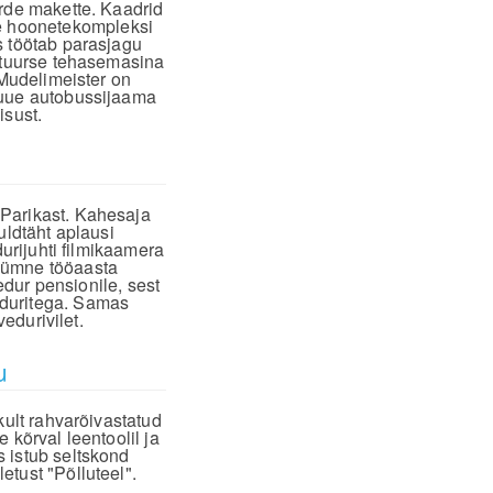
urde makette. Kaadrid
e hoonetekompleksi
s töötab parasjagu
iatuurse tehasemasina
 Mudelimeister on
 uue autobussijaama
isust.
 Parikast. Kahesaja
uldtäht aplausi
durijuhti filmikaamera
kümne tööaasta
vedur pensionile, sest
eduritega. Samas
vedurivilet.
u
kult rahvarõivastatud
 kõrval leentoolil ja
 istub seltskond
tust "Põlluteel".