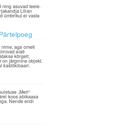
d ning asuvad teele.
rjakandja Lilian
d ümbrikul ei vasta
 Pärtelpoeg
 nime, aga ometi
lmivad alati
takse kõrgelt,
 on järgmine objekt.
l šašlõkibaari.
uuletuse „Meri“
ärel koos abikaasa
ega. Nende endi