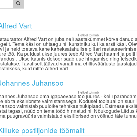
Alfred Vart
Hetkel toimub
stauraator Alfred Vart on juba neli aastakümmet kõrvaldanud 
geilt. Tema käsi on ühtaegu nii kunstniku kui ka arsti käsi. Olev
lvi ja neid toetava kahe kaheksatahulise piilari restaureerimise
ure töö. Ka puidust ukse juures teeb Alfred Vart haamri ja peitl
randusi. Ukse kaunis dekoor saab uue hingamise ning teisedk
astatakse. Tavaliselt jäävad vanalinna ehitisväärtuste taastaja
stnikeks, kuid mitte Alfred Vart.
Johannes Juhansoo
Hetkel toimub
hannes Juhansoo oma igapäevase töö juures - kelli parandama
geleb ta eksliibriste valmistamisega. Kodusel töölaual on suur l
hansoo valmistab puulõike tehnikas trükiplaadi. Esimese eksliib
stat tagasi, nüüd on tema tööd hinnatud nii Nõukogude Liidus ku
ma puugravüüris valmistatud eksliibrised on võitnud täie tunnu
Killuke postiljonide töömailt