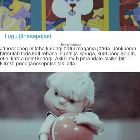
Lugu jänesepojast
Hetkel toimub
Jänesepoeg ei taha kuidagi õhtul magama jääda. Jänkuema
hirmutab teda küll rebase, hundi ja karuga, kuid poeg kelgib,
et ei karda neist kedagi. Äkki ilmub põrandale pisike hiir -
kiiresti poeb jänesepoiss teki alla.