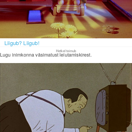
Liigub? Liigub!
Hetkel toimub
Lugu inimkonna väsimatust leiutamiskirest.