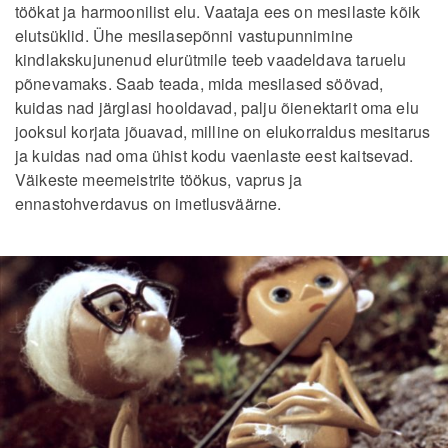
töökat ja harmoonilist elu. Vaataja ees on mesilaste kõik
elutsüklid. Ühe mesilasepõnni vastupunnimine
kindlakskujunenud elurütmile teeb vaadeldava taruelu
põnevamaks. Saab teada, mida mesilased söövad,
kuidas nad järglasi hooldavad, palju õienektarit oma elu
jooksul korjata jõuavad, milline on elukorraldus mesitarus
ja kuidas nad oma ühist kodu vaenlaste eest kaitsevad.
Väikeste meemeistrite töökus, vaprus ja
ennastohverdavus on imetlusväärne.