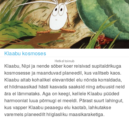
Klaabu kosmoses
Hetkel toimub
Klaabu, Nipi ja nende sõber koer reisivad supitaldrikuga
kosmosesse ja maanduvad planeedil, kus valitseb kaos.
Klaabu aitab kohalikel elevantidel elu nõnda korraldada,
et hiidmaasikad hästi kasvada saaksid ning arbuusid neid
ära ei lämmataks. Aga on keegi, kellele Klaabu püüded
harmooniat luua põrmugi ei meeldi. Pärast suurt lahingut,
kus vapper Klaabu peaaegu elu kaotab, lahkutakse
varemeis planeedilt hiiglasliku maasikaraketiga.