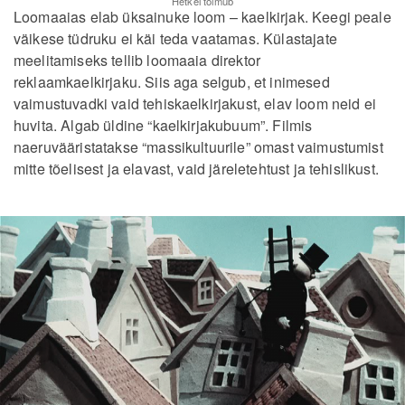
Hetkel toimub
Loomaaias elab üksainuke loom – kaelkirjak. Keegi peale
väikese tüdruku ei käi teda vaatamas. Külastajate
meelitamiseks tellib loomaaia direktor
reklaamkaelkirjaku. Siis aga selgub, et inimesed
vaimustuvadki vaid tehiskaelkirjakust, elav loom neid ei
huvita. Algab üldine “kaelkirjakubuum”. Filmis
naeruvääristatakse “massikultuurile” omast vaimustumist
mitte tõelisest ja elavast, vaid järeletehtust ja tehislikust.