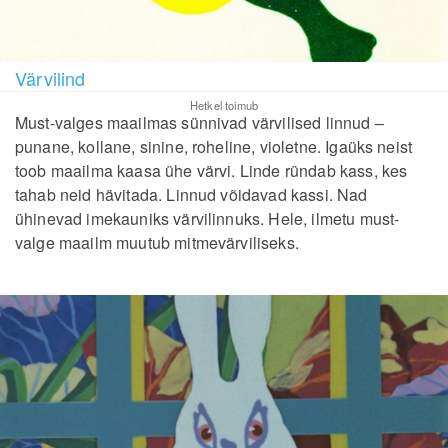
Värvilind
Hetkel toimub
Must-valges maailmas sünnivad värvilised linnud –
punane, kollane, sinine, roheline, violetne. Igaüks neist
toob maailma kaasa ühe värvi. Linde ründab kass, kes
tahab neid hävitada. Linnud võidavad kassi. Nad
ühinevad imekauniks värvilinnuks. Hele, ilmetu must-
valge maailm muutub mitmevärviliseks.