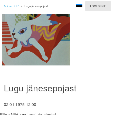
Anima POP
>
Lugu jänesepojast
LOGI SISSE
Lugu jänesepojast
02.01.1975 12:00
Ellen Niidu muinasjutu ainetel.