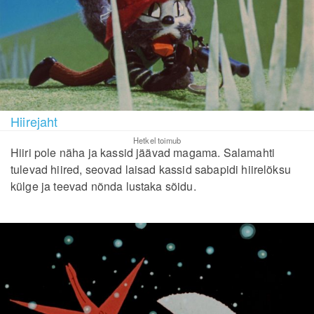
Hiirejaht
Hetkel toimub
Hiiri pole näha ja kassid jäävad magama. Salamahti
tulevad hiired, seovad laisad kassid sabapidi hiirelõksu
külge ja teevad nõnda lustaka sõidu.