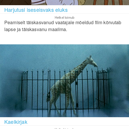
Harjutusi iseseisvaks eluks
Hetkel toimub
Peamiselt täiskasvanud vaatajale mõeldud film kõrvutab
lapse ja täiskasvanu maailma.
Kaelkirjak