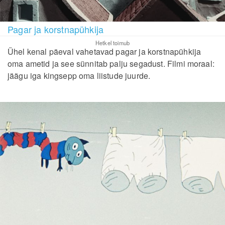
Pagar ja korstnapühkija
Hetkel toimub
Ühel kenal päeval vahetavad pagar ja korstnapühkija
oma ametid ja see sünnitab palju segadust. Filmi moraal:
jäägu iga kingsepp oma liistude juurde.