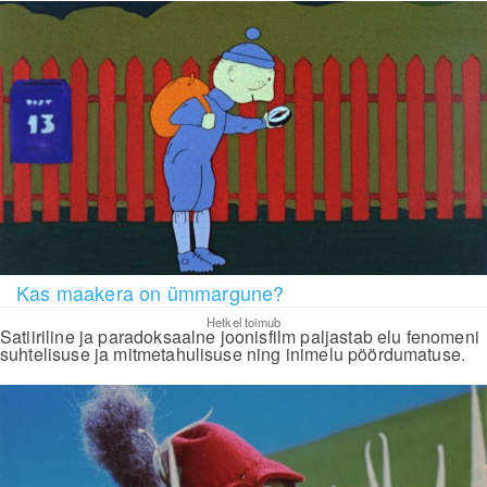
Kas maakera on ümmargune?
Hetkel toimub
Satiiriline ja paradoksaalne joonisfilm paljastab elu fenomeni
suhtelisuse ja mitmetahulisuse ning inimelu pöördumatuse.