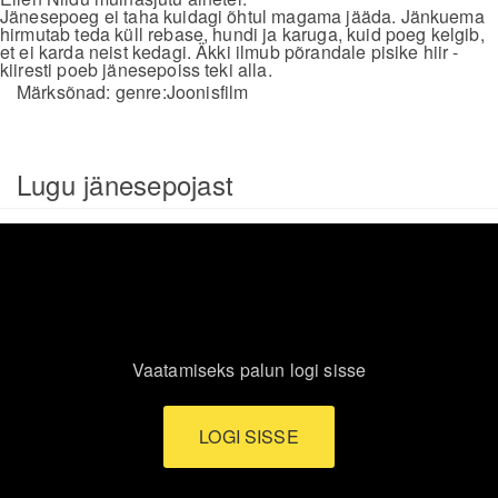
Jänesepoeg ei taha kuidagi õhtul magama jääda. Jänkuema
hirmutab teda küll rebase, hundi ja karuga, kuid poeg kelgib,
et ei karda neist kedagi. Äkki ilmub põrandale pisike hiir -
kiiresti poeb jänesepoiss teki alla.
Märksõnad:
genre:Joonisfilm
Lugu jänesepojast
Vaatamiseks palun logi sisse
LOGI SISSE