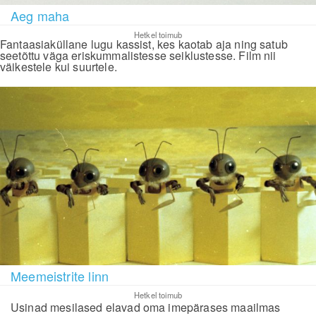
Aeg maha
Hetkel toimub
Fantaasiaküllane lugu kassist, kes kaotab aja ning satub
seetõttu väga eriskummalistesse seiklustesse. Film nii
väikestele kui suurtele.
Meemeistrite linn
Hetkel toimub
Usinad mesilased elavad oma imepärases maailmas