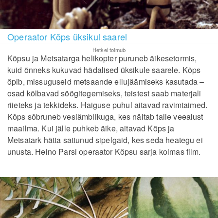
Operaator Kõps üksikul saarel
Hetkel toimub
Kõpsu ja Metsatarga helikopter puruneb äikesetormis,
kuid õnneks kukuvad hädalised üksikule saarele. Kõps
õpib, missuguseid metsaande ellujäämiseks kasutada –
osad kõlbavad söögitegemiseks, teistest saab materjali
riieteks ja tekkideks. Haiguse puhul aitavad ravimtaimed.
Kõps sõbruneb vesiämblikuga, kes näitab talle veealust
maailma. Kui jälle puhkeb äike, aitavad Kõps ja
Metsatark hätta sattunud sipelgaid, kes seda heategu ei
unusta. Heino Parsi operaator Kõpsu sarja kolmas film.