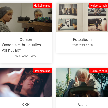
Hetkel toimub
Hetkel toimub
Oomen
Fotoalbum
Õnnetus ei hüüa tulles …
02.01.2024 12:00
või hüüab?
02.01.2024 12:00
Hetkel toimub
Hetkel toimub
KKK
Vaas