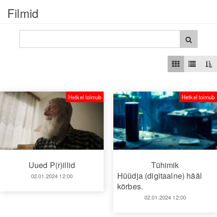
Filmid
Hetkel toimub
Hetkel toimub
Uued P(r)illid
Tühimik
Hüüdja (digitaalne) hääl
02.01.2024 12:00
kõrbes.
02.01.2024 12:00