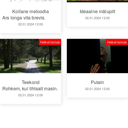
Kollane meloodia
Ideaalne mälupilt
Ars longa vita brevis.
02.01.2024 12:00
02.01.2024 12:00
Hetkel toimub
Hetkel toimub
Teekond
Putain
Rohkem, kui lihtsalt masin.
02.01.2024 12:00
02.01.2024 12:00