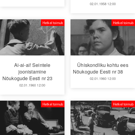
02.01.1958 12:00
Hetkel toimub
Hetkel toimub
Ai-ai-ai! Seintele
Ühiskondliku kohtu ees
joonistamine
Nõukogude Eesti nr 38
Nõukogude Eesti nr 23
02.01.1960 12:00
02.01.1960 12:00
Hetkel toimub
Hetkel toimub