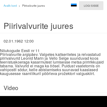
Avalik kord
>
Piirivalvurite juures
LOGI SISSE
Piirivalvurite juures
02.01.1962 12:00
Nõukogude Eesti nr 11
Piirivalvurite argipäev. Valgetes kaitseriietes ja relvastatud
piirivalvurid Leonid Marin ja Vello Selge suunduvad koos
teenistuskoeraga kasarmutest lumisesse metsa piiririkkujaid
tabama. Valvurid ei maga ka öösel. Puidust vaatetornis on
vahipostil sõdur, kelle abistamiseks suunavad kaaslased
kaugusesse raamliikuril pöörleva prožektori valguskiirt.
Video