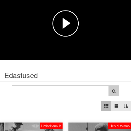
Esita
video
Edastused
Hetkel toimub
Hetkel toimub