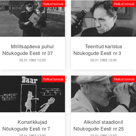
Hetkel toimub
Hetkel toimub
Miilitsapäeva puhul
Teenitud karistus
Nõukogude Eesti nr 37
Nõukogude Eesti nr 3
02.01.1962 12:00
02.01.1963 12:00
Hetkel toimub
Hetkel toimub
Korrarikkujad
Alkohol staadionil
Nõukogude Eesti nr 7
Nõukogude Eesti nr 25
02.01.1963 12:00
02.01.1965 12:00