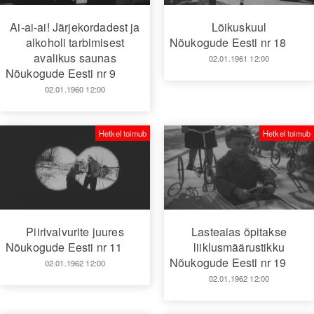
Ai-ai-ai! Järjekordadest ja
Lõikuskuul
alkoholi tarbimisest
Nõukogude Eesti nr 18
avalikus saunas
02.01.1961 12:00
Nõukogude Eesti nr 9
02.01.1960 12:00
Hetkel toimub
Hetkel toimub
Piirivalvurite juures
Lasteaias õpitakse
Nõukogude Eesti nr 11
liiklusmäärustikku
Nõukogude Eesti nr 19
02.01.1962 12:00
02.01.1962 12:00