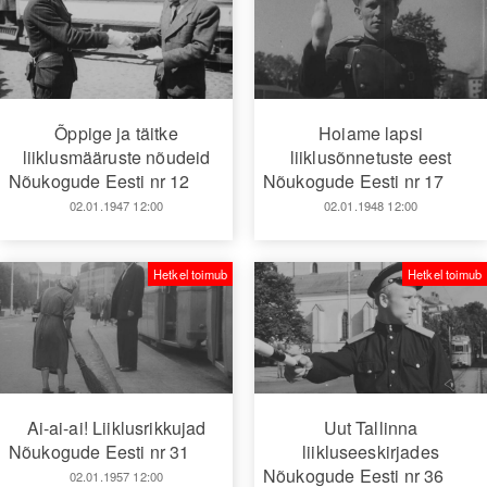
Õppige ja täitke
Hoiame lapsi
liiklusmääruste nõudeid
liiklusõnnetuste eest
Nõukogude Eesti nr 12
Nõukogude Eesti nr 17
02.01.1947 12:00
02.01.1948 12:00
Hetkel toimub
Hetkel toimub
Ai-ai-ai! Liiklusrikkujad
Uut Tallinna
Nõukogude Eesti nr 31
liikluseeskirjades
Nõukogude Eesti nr 36
02.01.1957 12:00