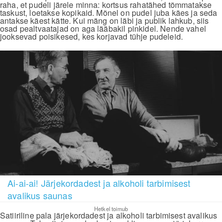
raha, et pudeli järele minna: kortsus rahatähed tõmmatakse
taskust, loetakse kopikaid. Mõnel on pudel juba käes ja seda
antakse käest kätte. Kui mäng on läbi ja publik lahkub, siis
osad pealtvaatajad on aga lääbakil pinkidel. Nende vahel
jooksevad poisikesed, kes korjavad tühje pudeleid.
Ai-ai-ai! Järjekordadest ja alkoholi tarbimisest
avalikus saunas
Hetkel toimub
Satiiriline pala järjekordadest ja alkoholi tarbimisest avalikus