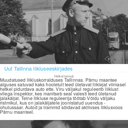
Uut Tallinna liikluseeskirjades
Hetkel toimub
Muudatused liikluskorralduses Tallinnas. Pärnu maantee
alguses satuvad kaks hooletult teed ületavat liiklejat viimasel
hetkel pidurdava auto ette. Viru väljakul reguleerib liiklust
vilega inspektor, kes manitseb seal valesti teed ületanud
jalakäijat. Teine liikluse reguleerija töötab Võidu väljaku
ristmikul, kus on jalakäijatele joonistatud uuendus -
ohutussaar. Autod ja trammid sõidavad aktiivses liiklusvoos
Pärnu maanteel.