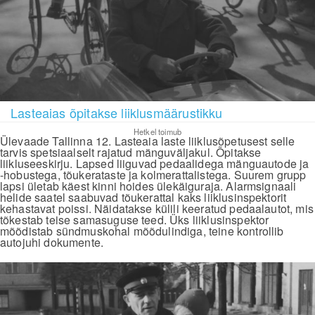
Lasteaias õpitakse liiklusmäärustikku
Hetkel toimub
Ülevaade Tallinna 12. Lasteaia laste liiklusõpetusest selle
tarvis spetsiaalselt rajatud mänguväljakul. Õpitakse
liikluseeskirju. Lapsed liiguvad pedaalidega mänguautode ja
-hobustega, tõukerataste ja kolmerattalistega. Suurem grupp
lapsi ületab käest kinni hoides ülekäiguraja. Alarmsignaali
helide saatel saabuvad tõukerattal kaks liiklusinspektorit
kehastavat poissi. Näidatakse külili keeratud pedaalautot, mis
tõkestab teise samasuguse teed. Üks liiklusinspektor
mõõdistab sündmuskohal mõõdulindiga, teine kontrollib
autojuhi dokumente.