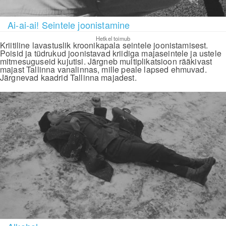
Ai-ai-ai! Seintele joonistamine
Hetkel toimub
Kriitiline lavastuslik kroonikapala seintele joonistamisest.
Poisid ja tüdrukud joonistavad kriidiga majaseintele ja ustele
mitmesuguseid kujutisi. Järgneb multiplikatsioon rääkivast
majast Tallinna vanalinnas, mille peale lapsed ehmuvad.
Järgnevad kaadrid Tallinna majadest.