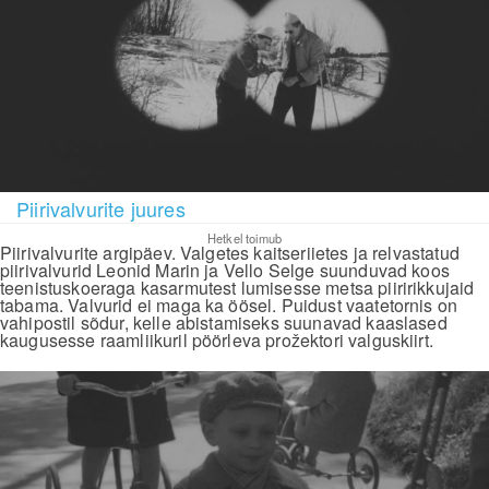
Piirivalvurite juures
Hetkel toimub
Piirivalvurite argipäev. Valgetes kaitseriietes ja relvastatud
piirivalvurid Leonid Marin ja Vello Selge suunduvad koos
teenistuskoeraga kasarmutest lumisesse metsa piiririkkujaid
tabama. Valvurid ei maga ka öösel. Puidust vaatetornis on
vahipostil sõdur, kelle abistamiseks suunavad kaaslased
kaugusesse raamliikuril pöörleva prožektori valguskiirt.