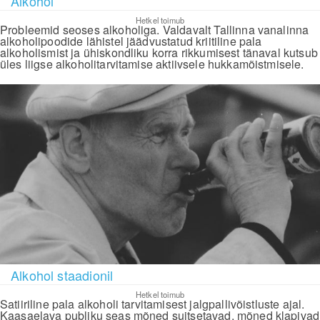
Alkohol
Hetkel toimub
Probleemid seoses alkoholiga. Valdavalt Tallinna vanalinna
alkoholipoodide lähistel jäädvustatud kriitiline pala
alkoholismist ja ühiskondliku korra rikkumisest tänaval kutsub
üles liigse alkoholitarvitamise aktiivsele hukkamõistmisele.
Alkohol staadionil
Hetkel toimub
Satiiriline pala alkoholi tarvitamisest jalgpallivõistluste ajal.
Kaasaelava publiku seas mõned suitsetavad, mõned klapivad