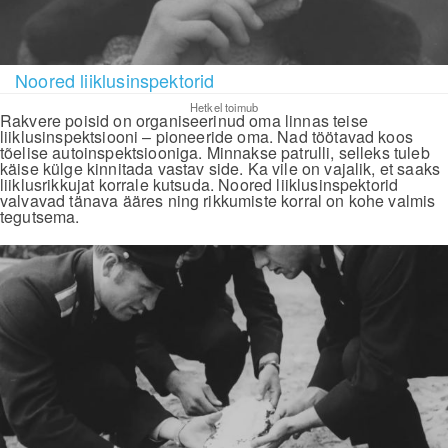
Noored liiklusinspektorid
Hetkel toimub
Rakvere poisid on organiseerinud oma linnas teise
liiklusinspektsiooni – pioneeride oma. Nad töötavad koos
tõelise autoinspektsiooniga. Minnakse patrulli, selleks tuleb
käise külge kinnitada vastav side. Ka vile on vajalik, et saaks
liiklusrikkujat korrale kutsuda. Noored liiklusinspektorid
valvavad tänava ääres ning rikkumiste korral on kohe valmis
tegutsema.