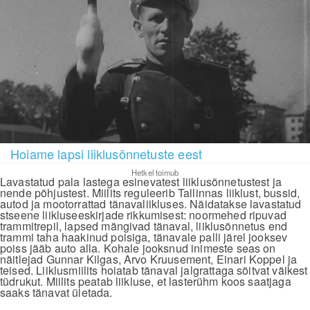
Hoiame lapsi liiklusõnnetuste eest
Hetkel toimub
Lavastatud pala lastega esinevatest liiklusõnnetustest ja
nende põhjustest. Miilits reguleerib Tallinnas liiklust, bussid,
autod ja mootorrattad tänavaliikluses. Näidatakse lavastatud
stseene liikluseeskirjade rikkumisest: noormehed ripuvad
trammitrepil, lapsed mängivad tänaval, liiklusõnnetus end
trammi taha haakinud poisiga, tänavale palli järel jooksev
poiss jääb auto alla. Kohale jooksnud inimeste seas on
näitlejad Gunnar Kilgas, Arvo Kruusement, Einari Koppel ja
teised. Liiklusmiilits hoiatab tänaval jalgrattaga sõitvat väikest
tüdrukut. Miilits peatab liikluse, et lasterühm koos saatjaga
saaks tänavat ületada.