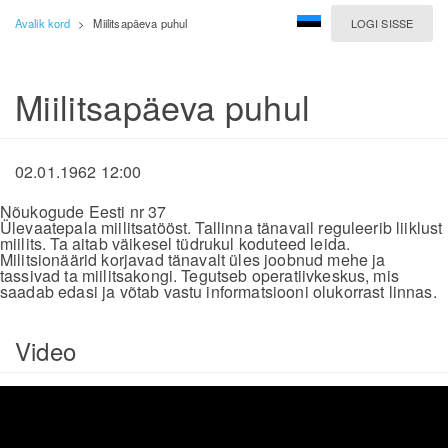
Avalik kord
>
Miilitsapäeva puhul
LOGI SISSE
Miilitsapäeva puhul
02.01.1962 12:00
Nõukogude Eesti nr 37
Ülevaatepala miilitsatööst. Tallinna tänavail reguleerib liiklust
miilits. Ta aitab väikesel tüdrukul koduteed leida.
Militsionäärid korjavad tänavalt üles joobnud mehe ja
tassivad ta miilitsakongi. Tegutseb operatiivkeskus, mis
saadab edasi ja võtab vastu informatsiooni olukorrast linnas.
Video