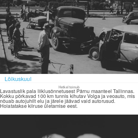
Lõikuskuul
Hetkel toimub
Lavastuslik pala liiklusõnnetusest Pärnu maanteel Tallinnas.
Kokku põrkavad 100 km tunnis kihutav Volga ja veoauto, mis
nõuab autojuhilt elu ja järele jäävad vaid autorusud.
Hoiatatakse kiiruse ületamise eest.