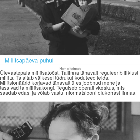
Miilitsapäeva puhul
Hetkel toimub
Ülevaatepala miilitsatööst. Tallinna tänavail reguleerib liiklust
miilits. Ta aitab väikesel tüdrukul koduteed leida.
Militsionäärid korjavad tänavalt üles joobnud mehe ja
tassivad ta miilitsakongi. Tegutseb operatiivkeskus, mis
saadab edasi ja võtab vastu informatsiooni olukorrast linnas.