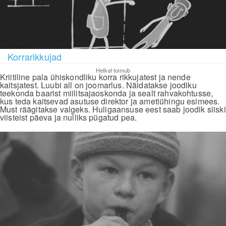
Korrarikkujad
Hetkel toimub
Kriitiline pala ühiskondliku korra rikkujatest ja nende
kaitsjatest. Luubi all on joomarlus. Näidatakse joodiku
teekonda baarist miilitsajaoskonda ja sealt rahvakohtusse,
kus teda kaitsevad asutuse direktor ja ametiühingu esimees.
Must räägitakse valgeks. Huligaansuse eest saab joodik siiski
viisteist päeva ja nulliks pügatud pea.