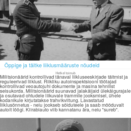
Õppige ja täitke liiklusmääruste nõudeid
Hetkel toimub
Militsionäärid kontrollivad tänaval liikluseeskirjade täitmist ja
reguleerivad liiklust. Riikliku autoinspektsiooni töötajad
kontrollivad veoautojuhi dokumente ja masina tehnilist
seisukorda. Militsionäärid suunavad jalakäijaid ülekäigurajale
ja osutavad ohtudele liikuvale trammile jooksmisel, ühele
kodanikule kirjutatakse trahvikviitung. Lavastatud
liiklusõnnetus - neiu jookseb sõiduteele ja saab mööduvalt
autolt löögi. Kiirabiauto viib kannatanu ära, neiu "sureb".