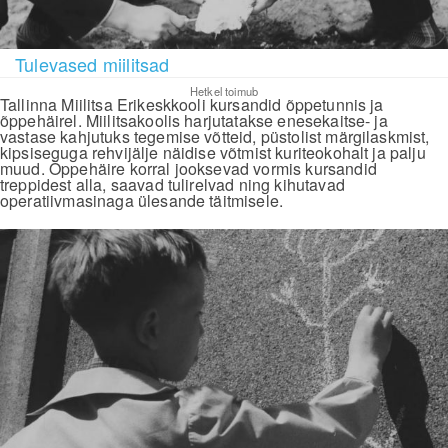
Tulevased miilitsad
Hetkel toimub
Tallinna Miilitsa Erikeskkooli kursandid õppetunnis ja
õppehäirel. Miilitsakoolis harjutatakse enesekaitse- ja
vastase kahjutuks tegemise võtteid, püstolist märgilaskmist,
kipsiseguga rehvijälje näidise võtmist kuriteokohalt ja palju
muud. Õppehäire korral jooksevad vormis kursandid
treppidest alla, saavad tulirelvad ning kihutavad
operatiivmasinaga ülesande täitmisele.