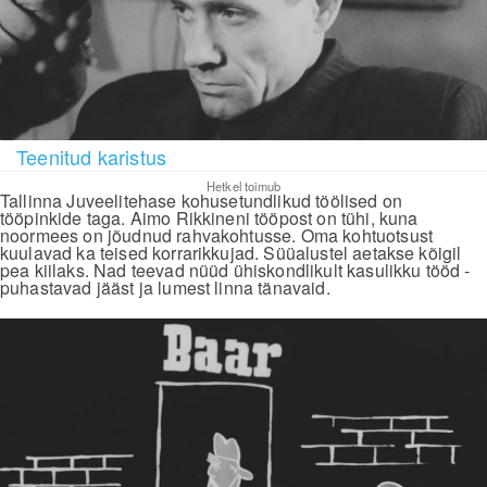
Teenitud karistus
Hetkel toimub
Tallinna Juveelitehase kohusetundlikud töölised on
tööpinkide taga. Aimo Rikkineni tööpost on tühi, kuna
noormees on jõudnud rahvakohtusse. Oma kohtuotsust
kuulavad ka teised korrarikkujad. Süüalustel aetakse kõigil
pea kiilaks. Nad teevad nüüd ühiskondlikult kasulikku tööd -
puhastavad jääst ja lumest linna tänavaid.