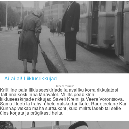
Ai-ai-ai! Liiklusrikkujad
Hetkel toimub
Kriitiline pala liikluseeskirjade ja avaliku korra rikkujatest
Tallinna kesklinna tänavatel. Miilits peab kinni
liikluseeskirjade rikkujad Saveli Kreini ja Veera Vorontsova.
Samuti teeb ta trahvi ühele naiskodanikule. Raudteelane Karl
Künnap viskab maha suitsukoni, kuid miilits laseb tal selle
üles korjata ja prügikasti heita.