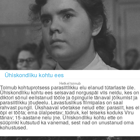
Ühiskondliku kohtu ees
Hetkel toimub
Toimub kohtuprotsess parasiitlikku elu elanud tütarlaste üle.
Ühiskondliku kohtu ees seisavad norguspäi viis neidu, kes on
diktori sõnul eelistanud tööle ja õpinguile tänaval jõlkumist ja
parasiitlikku jõudeelu. Lavastuslikus filmipalas on saal
rahvast pungil. Ükshaaval võetakse neiud ette: parasiit, kes ei
õpi ei tööta; ema ülalpeetav; tüdruk, kel teiseks koduks Viru
tänav; 15-aastane neiu jne. Ühiskondliku kohtu ette on
süüpinki kutsutud ka vanemad, sest nad on unustanud oma
kohustused.