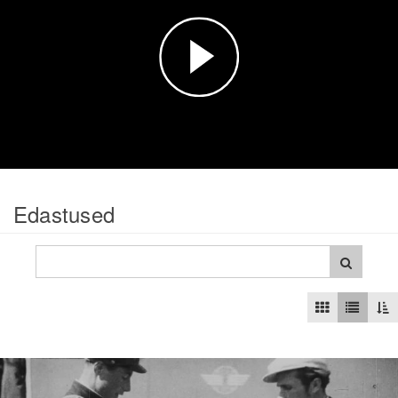
Esita
video
Edastused