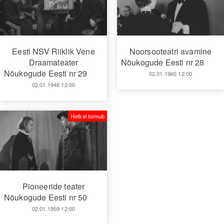
Eesti NSV Riiklik Vene
Noorsooteatri avamine
Draamateater
Nõukogude Eesti nr 28
Nõukogude Eesti nr 29
02.01.1965 12:00
02.01.1948 12:00
Hetkel toimub
Pioneeride teater
Nõukogude Eesti nr 50
02.01.1959 12:00