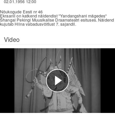
02.01.1956 12:00
Nõukogude Eesti nr 46
Ekraanil on katkend näidendist "Yandangshani mägedes"
Šhangai Pekingi Muusikalise Draamateatri esituses. Näidend
kujutab Hiina vabadusvõitlust 7. sajandil.
Video
Esita
video