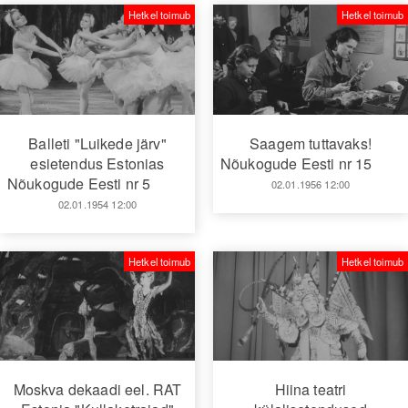
Hetkel toimub
Hetkel toimub
Balleti "Luikede järv"
Saagem tuttavaks!
esietendus Estonias
Nõukogude Eesti nr 15
Nõukogude Eesti nr 5
02.01.1956 12:00
02.01.1954 12:00
Hetkel toimub
Hetkel toimub
Moskva dekaadi eel. RAT
Hiina teatri