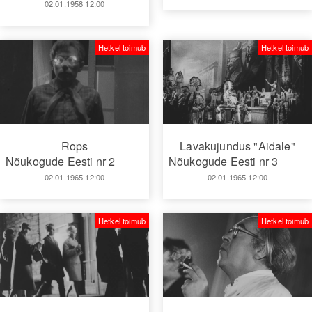
02.01.1958 12:00
Hetkel toimub
Hetkel toimub
Rops
Lavakujundus "Aidale"
Nõukogude Eesti nr 2
Nõukogude Eesti nr 3
02.01.1965 12:00
02.01.1965 12:00
Hetkel toimub
Hetkel toimub