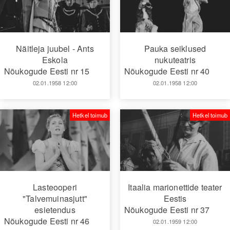
Näitleja juubel - Ants
Pauka seiklused
Eskola
nukuteatris
Nõukogude Eesti nr 15
Nõukogude Eesti nr 40
02.01.1958 12:00
02.01.1958 12:00
Hetkel toimub
Hetkel toimub
Lasteooperi
Itaalia marionettide teater
"Talvemuinasjutt"
Eestis
esietendus
Nõukogude Eesti nr 37
Nõukogude Eesti nr 46
02.01.1959 12:00