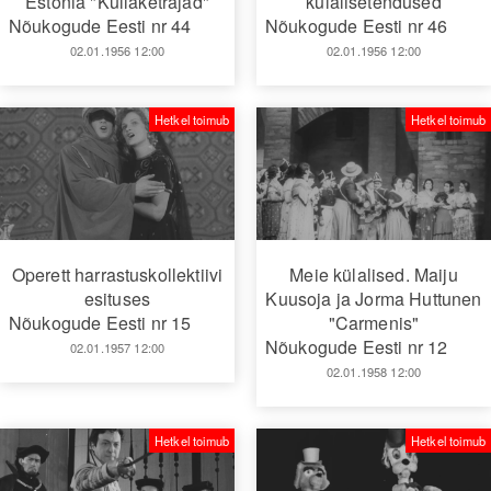
Estonia "Kullaketrajad"
külalisetendused
Nõukogude Eesti nr 44
Nõukogude Eesti nr 46
02.01.1956 12:00
02.01.1956 12:00
Hetkel toimub
Hetkel toimub
Operett harrastuskollektiivi
Meie külalised. Maiju
esituses
Kuusoja ja Jorma Huttunen
Nõukogude Eesti nr 15
"Carmenis"
Nõukogude Eesti nr 12
02.01.1957 12:00
02.01.1958 12:00
Hetkel toimub
Hetkel toimub