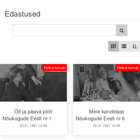
Edastused
Hetkel toimub
Hetkel toimub
Öö ja päeva piiril
Meie kandidaat
Nõukogude Eesti nr 1
Nõukogude Eesti nr 6
02.01.1951 12:00
02.01.1951 12:00