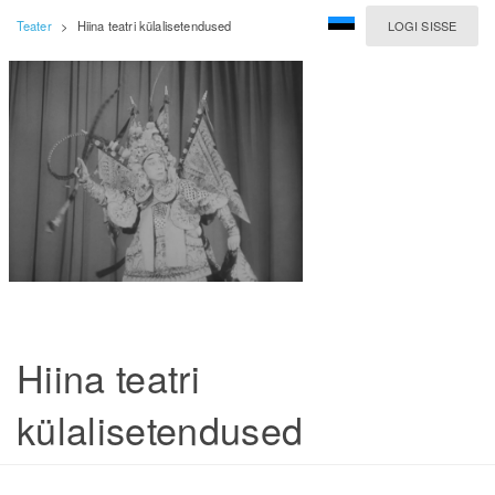
Teater
>
Hiina teatri külalisetendused
LOGI SISSE
Hiina teatri
külalisetendused