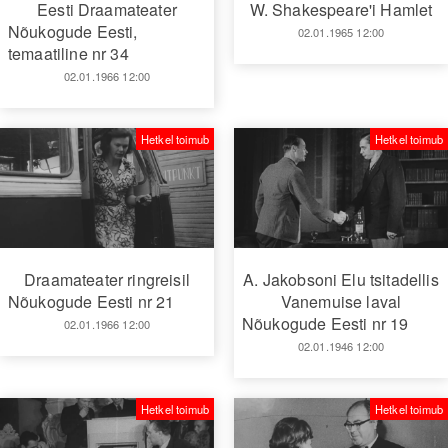
Eesti Draamateater
W. Shakespeare'i Hamlet
Nõukogude Eesti,
02.01.1965 12:00
temaatiline nr 34
02.01.1966 12:00
Hetkel toimub
Hetkel toimub
Draamateater ringreisil
A. Jakobsoni Elu tsitadellis
Nõukogude Eesti nr 21
Vanemuise laval
Nõukogude Eesti nr 19
02.01.1966 12:00
02.01.1946 12:00
Hetkel toimub
Hetkel toimub