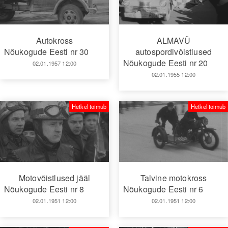
Autokross
ALMAVÜ
Nõukogude Eesti nr 30
autospordivõistlused
Nõukogude Eesti nr 20
02.01.1957 12:00
02.01.1955 12:00
Hetkel toimub
Hetkel toimub
Motovõistlused jääl
Talvine motokross
Nõukogude Eesti nr 8
Nõukogude Eesti nr 6
02.01.1951 12:00
02.01.1951 12:00