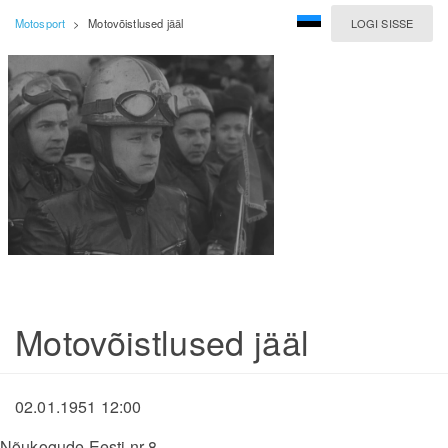
Motosport
>
Motovõistlused jääl
LOGI SISSE
Motovõistlused jääl
02.01.1951 12:00
Nõukogude Eesti nr 8