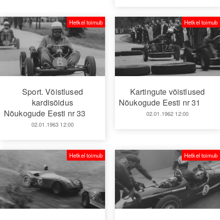
Hetkel toimub
Hetkel toimub
Sport. Võistlused
Kartingute võistlused
kardisõidus
Nõukogude Eesti nr 31
Nõukogude Eesti nr 33
02.01.1962 12:00
02.01.1963 12:00
Hetkel toimub
Hetkel toimub