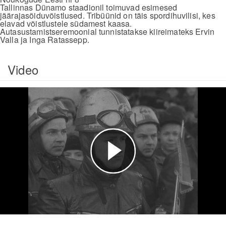
Tallinnas Dünamo staadionil toimuvad esimesed
jäärajasõiduvõistlused. Tribüünid on täis spordihuvilisi, kes
elavad võistlustele südamest kaasa.
Autasustamistseremoonial tunnistatakse kiireimateks Ervin
Valla ja Inga Ratassepp.
Video
Esita
video