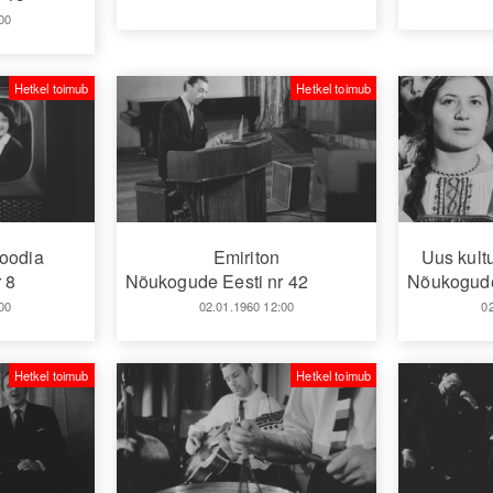
00
Hetkel toimub
Hetkel toimub
oodia
Emiriton
Uus kult
 8
Nõukogude Eesti nr 42
Nõukogude
00
02.01.1960 12:00
0
Hetkel toimub
Hetkel toimub