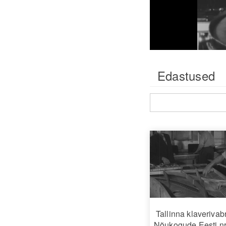
Edastused
Tallinna klaverivab
Nõukogude Eesti nr