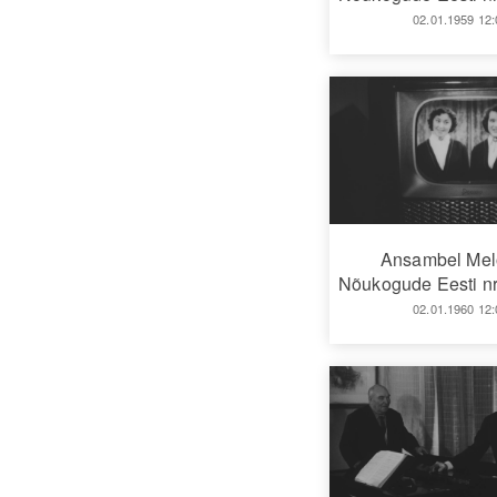
02.01.1959 12:
Ansambel Mel
Nõukogude Eesti nr
02.01.1960 12: