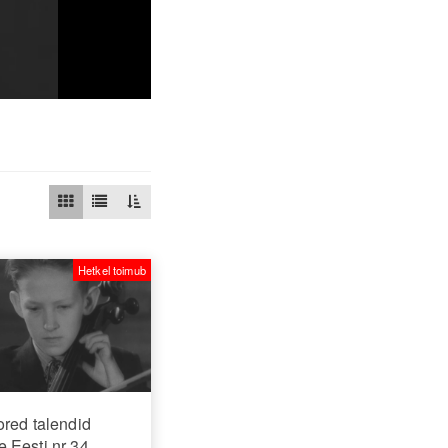
Hetkel toimub
red talendid
 Eesti nr 34