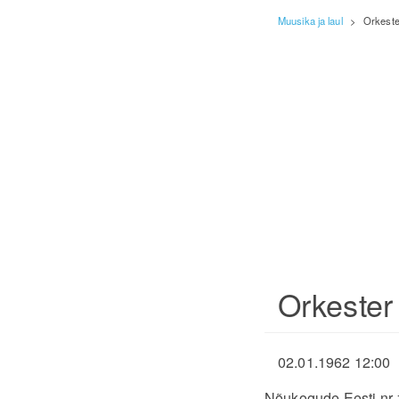
Muusika ja laul
>
Orkeste
Orkester
02.01.1962 12:00
Nõukogude Eesti nr 