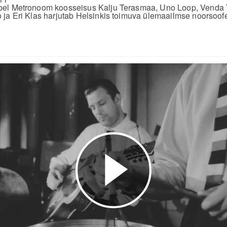
bel Metronoom koosseisus Kalju Terasmaa, Uno Loop, Vend
ja Eri Klas harjutab Helsinkis toimuva ülemaailmse noorsoofes
Esita
video