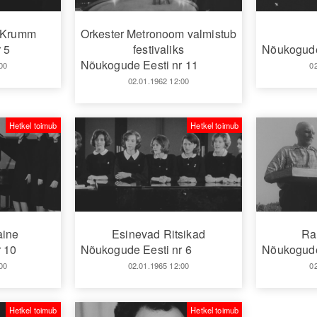
k Krumm
Orkester Metronoom valmistub
 5
festivaliks
Nõukogude
Nõukogude Eesti nr 11
00
0
02.01.1962 12:00
Hetkel toimub
Hetkel toimub
aine
Esinevad Ritsikad
Ra
 10
Nõukogude Eesti nr 6
Nõukogude
00
02.01.1965 12:00
0
Hetkel toimub
Hetkel toimub