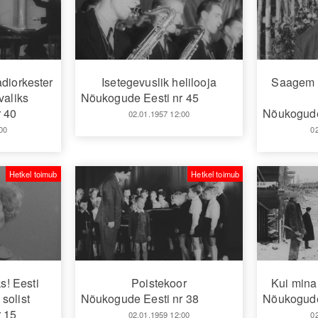
adiorkester
Isetegevuslik helilooja
Saagem tu
valiks
Nõukogude Eesti nr 45
 40
Nõukogude
02.01.1957 12:00
00
0
Hetkel toimub
Hetkel toimub
s! Eesti
Poistekoor
Kui mina
solist
Nõukogude Eesti nr 38
Nõukogude
 15
02.01.1959 12:00
0