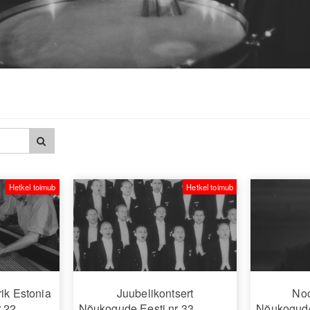
Hetkel toimub
Hetkel toimub
rik Estonia
Juubelikontsert
Noo
 22
Nõukogude Eesti nr 33
Nõukogude