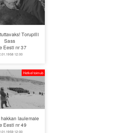
ttavaks! Torupilli
Sass
 Eesti nr 37
2.01.1958 12:00
Hetkel toimub
 hakkan laulemaie
 Eesti nr 49
2.01.1959 12:00