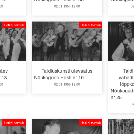
00
02.01.1954 12:00
0
Hetkel toimub
Hetkel toimub
päev
Taidluskunsti ülevaatus
Taidl
 18
Nõukogude Eesti nr 10
vabari
lõppko
00
02.01.1956 12:00
Nõukogude 
nr 25
0
Hetkel toimub
Hetkel toimub