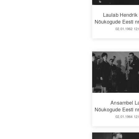
Laulab Hendri
Nõukogude Eesti nr
02.01.1962 12:
Ansambel L
Nõukogude Eesti nr
02.01.1964 12: