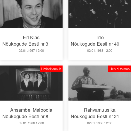
Eri Klas
Trio
Nõukogude Eesti nr 3
Nõukogude Eesti nr 40
02.01.1967 12:00
02.01.1963 12:00
Hetkel toimub
Hetkel toimub
Ansambel Meloodia
Rahvamuusika
Nõukogude Eesti nr 8
Nõukogude Eesti nr 21
02.01.1960 12:00
02.01.1966 12:00