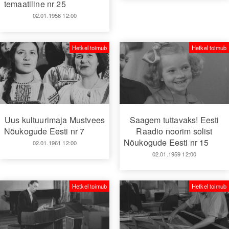
temaatiline nr 25
02.01.1956 12:00
Hetkel toimub
Hetkel toimub
Uus kultuurimaja Mustvees
Saagem tuttavaks! Eesti
Nõukogude Eesti nr 7
Raadio noorim solist
Nõukogude Eesti nr 15
02.01.1961 12:00
02.01.1959 12:00
Hetkel toimub
Hetkel toimub