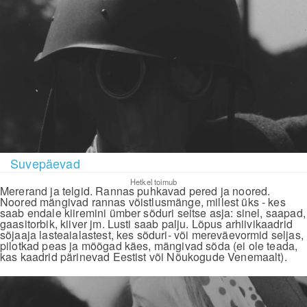
Suvepäevad
Hetkel toimub
Mererand ja telgid. Rannas puhkavad pered ja noored.
Noored mängivad rannas võistlusmänge, millest üks - kes
saab endale kiiremini ümber sõduri seitse asja: sinel, saapad,
gaasitorbik, kiiver jm. Lusti saab palju. Lõpus arhiivikaadrid
sõjaaja lasteaialastest, kes sõduri- või mereväevormid seljas,
pilotkad peas ja mõõgad käes, mängivad sõda (ei ole teada,
kas kaadrid pärinevad Eestist või Nõukogude Venemaalt).