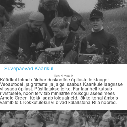
Suvepäevad Käärikul
Hetkel toimub
Käärikul toimub üldhariduskoolide õpilaste telklaager.
Veoautodel, jalgratastel ja jalgsi saabus Käärikule laagrisse
viissada õpilast. Püstitatakse telke. Fanfaariheli kutsub
rivistusele, noori tervitab ministrite nõukogu aseesimees
Arnold Green. Kokk jagab toiduaineid, lõkke kohal ämbris
valmib toit. Kokkutulekul viibivad külalistena Riia noored.