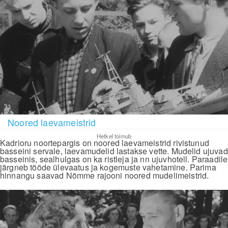
Noored laevameistrid
Hetkel toimub
Kadrioru noortepargis on noored laevameistrid rivistunud
basseini servale, laevamudelid lastakse vette. Mudelid ujuvad
basseinis, sealhulgas on ka ristleja ja nn ujuvhotell. Paraadile
järgneb tööde ülevaatus ja kogemuste vahetamine. Parima
hinnangu saavad Nõmme rajooni noored mudelimeistrid.