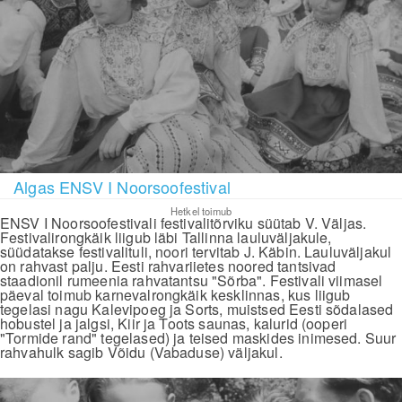
Algas ENSV I Noorsoofestival
Hetkel toimub
ENSV I Noorsoofestivali festivalitõrviku süütab V. Väljas.
Festivalirongkäik liigub läbi Tallinna lauluväljakule,
süüdatakse festivalituli, noori tervitab J. Käbin. Lauluväljakul
on rahvast palju. Eesti rahvariietes noored tantsivad
staadionil rumeenia rahvatantsu "Sõrba". Festivali viimasel
päeval toimub karnevalrongkäik kesklinnas, kus liigub
tegelasi nagu Kalevipoeg ja Sorts, muistsed Eesti sõdalased
hobustel ja jalgsi, Kiir ja Toots saunas, kalurid (ooperi
"Tormide rand" tegelased) ja teised maskides inimesed. Suur
rahvahulk sagib Võidu (Vabaduse) väljakul.