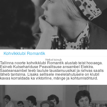
Kohvikklubi Romantik
Hetkel toimub
Tallinna noorte kohvikklubi Romantik alustab teist hooaega.
Esineb Kutsehariduse Peavalitsuse ansambel Elektra.
Saateansambel teeb laulule taustamuusikat ja rahvas saalis
läheb tantsima. Lisaks sellisele meelelahutusele on klubil
kavas korraldada ka viktoriine, mänge ja kohtumisõhtuid.