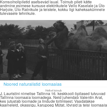
Komsomolipiletid asetsevad laual. Toimub pileti kätte
andmine esimese kursuse elektrikutele Vello Kaselale ja Ülo
Harjole, Ülo Ratnikule ja teistele, kokku ligi kaheksakümnele
tulevasele tehnikule.
Noored naturalistid loomaaias
Hetkel toimub
J. Lauristini nimelise Tallinna 16. keskkooli õpilased tutvuvad
Tallinna loomaaia loomadega. Neid juhendab Valentin Arat,
kes jutustab loomade ja lindude toitmisest. Vaadatakse
kaameleid, okassigu, karupoeg Mütat, lõvisid ja teisi loomaaia