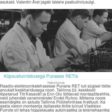
asukaid. Valentin Arat jagab lastele paabulinnusulgi.
Küpsustunnistusega Punases RETis
Hetkel toimub
Raadio-elektroonikatehasesse Punane RET tuli sügisel tööle
arvukalt keskharidusega noori. Tallinna 22. keskkooli
lõpetanud Tiit Kesaväli ja Enn Oru töötavad montaažitsehhis,
neid juhendab vanemmeister Endel Ruhno. Mõlema noore
eesmärgiks on astuda Tallinna Polütehnilisse Instituuti. Ka
aasta varem monteerija õpilaseks tööle tulnud Vladislav
Purrole oli tehas hüppelauaks automaatika ja telemehaanika