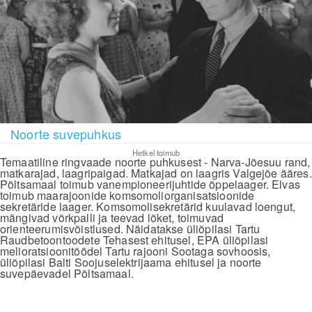
Noorte suvepuhkus
Hetkel toimub
Temaatiline ringvaade noorte puhkusest - Narva-Jõesuu rand,
matkarajad, laagripaigad. Matkajad on laagris Valgejõe ääres.
Põltsamaal toimub vanempioneerijuhtide õppelaager. Elvas
toimub maarajoonide komsomoliorganisatsioonide
sekretäride laager. Komsomolisekretärid kuulavad loengut,
mängivad võrkpalli ja teevad lõket, toimuvad
orienteerumisvõistlused. Näidatakse üliõpilasi Tartu
Raudbetoontoodete Tehasest ehitusel, EPA üliõpilasi
melioratsioonitöödel Tartu rajooni Sootaga sovhoosis,
üliõpilasi Balti Soojuselektrijaama ehitusel ja noorte
suvepäevadel Põltsamaal.