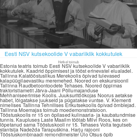
Eesti NSV kutsekoolide V vabariiklik kokkutulek
Hetkel toimub
Estonia teatris toimub Eesti NSV kutsekoolide V vabariiklik
kokkutulek. Kaadrid õppimisest ja tööst erinevatel elualadel.
Tallinna Kalatööstuslikus Merekoolis õpivad tulevased
kalapüügilaevastiku meremehed. Noored on ekskursioonil
Tallinna Raudbetoontoodete Tehases. Noored õppimas
traktoristiametit Järva-Jaani Põllumajanduse
Mehhaniseerimise Koolis. Juuksuritöökojas Noorus aetakse
habet, lõigatakse juukseid ja pügatakse vuntse. V. Klementi
nimelises Tallinna Tehnilises Erikutsekoolis õpivad õmblejad.
Tallinna Moemajas toimub moedemonstratsioon.
Tööstuskoolis nr 15 on õpilased kulinaaria- ja kaubatundmise
tunnis. Kaupluses Laste Maailm töötab Milvi Roos, kes on
lõpetanud sama Tööstuskooli nr 15. Tehases Volta tegutseb
stantsija Nadežda Tarapuškina. Harju rajooni
Tööstuskombinaadi remondimeister Ülo Otsus õpib