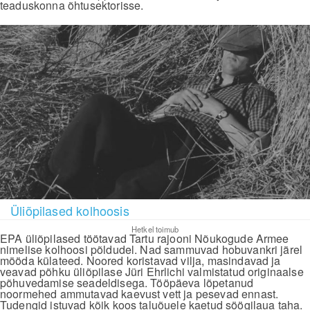
teaduskonna õhtusektorisse.
Üliõpilased kolhoosis
Hetkel toimub
EPA üliõpilased töötavad Tartu rajooni Nõukogude Armee
nimelise kolhoosi põldudel. Nad sammuvad hobuvankri järel
mööda külateed. Noored koristavad vilja, masindavad ja
veavad põhku üliõpilase Jüri Ehrlichi valmistatud originaalse
põhuvedamise seadeldisega. Tööpäeva lõpetanud
noormehed ammutavad kaevust vett ja pesevad ennast.
Tudengid istuvad kõik koos taluõuele kaetud söögilaua taha.