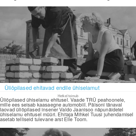
Üliõpilased ehitavad endile ühiselamut
Hetkel toimub
Üliõpilased ühiselamu ehitusel. Vaade TRÜ peahoonele,
mille ees seisab kaasaegne automobiil. Pälsoni tänaval
laovad üliõpilased insener Valdo Jaanisoo näpunäidetel
ühiselamu ehitusel müüri. Ehitaja Mihkel Tuusi juhendamisel
asetab telliseid tulevane arst Elle Toom.