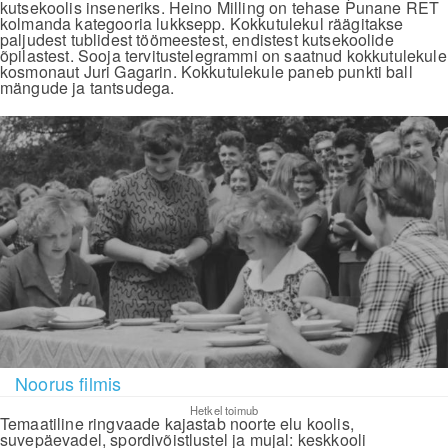
kutsekoolis inseneriks. Heino Milling on tehase Punane RET
kolmanda kategooria lukksepp. Kokkutulekul räägitakse
paljudest tublidest töömeestest, endistest kutsekoolide
õpilastest. Sooja tervitustelegrammi on saatnud kokkutulekule
kosmonaut Juri Gagarin. Kokkutulekule paneb punkti ball
mängude ja tantsudega.
Noorus filmis
Hetkel toimub
Temaatiline ringvaade kajastab noorte elu koolis,
suvepäevadel, spordivõistlustel ja mujal: keskkooli