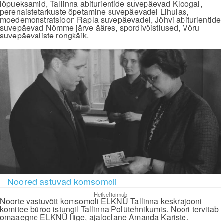
lõpueksamid, Tallinna abiturientide suvepäevad Kloogal,
perenaistetarkuste õpetamine suvepäevadel Lihulas,
moedemonstratsioon Rapla suvepäevadel, Jõhvi abiturientide
suvepäevad Nõmme järve ääres, spordivõistlused, Võru
suvepäevaliste rongkäik.
Noored astuvad komsomoli
Hetkel toimub
Noorte vastuvõtt komsomoli ELKNÜ Tallinna keskrajooni
komitee büroo istungil Tallinna Polütehnikumis. Noori tervitab
omaaegne ELKNÜ liige, ajaloolane Amanda Kariste.