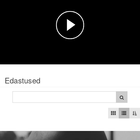
Esita
video
Edastused