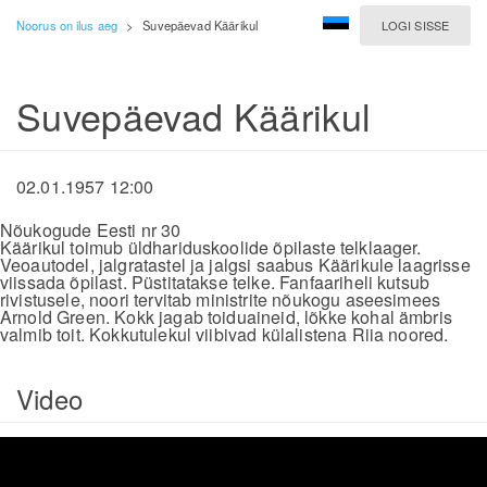
Noorus on ilus aeg
>
Suvepäevad Käärikul
LOGI SISSE
Suvepäevad Käärikul
02.01.1957 12:00
Nõukogude Eesti nr 30
Käärikul toimub üldhariduskoolide õpilaste telklaager.
Veoautodel, jalgratastel ja jalgsi saabus Käärikule laagrisse
viissada õpilast. Püstitatakse telke. Fanfaariheli kutsub
rivistusele, noori tervitab ministrite nõukogu aseesimees
Arnold Green. Kokk jagab toiduaineid, lõkke kohal ämbris
valmib toit. Kokkutulekul viibivad külalistena Riia noored.
Video