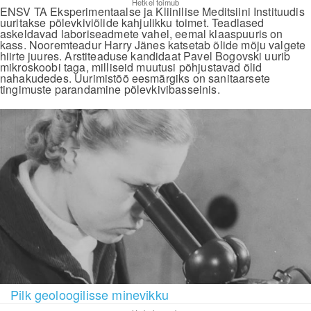
Hetkel toimub
ENSV TA Eksperimentaalse ja Kliinilise Meditsiini Instituudis
uuritakse põlevkiviõlide kahjulikku toimet. Teadlased
askeldavad laboriseadmete vahel, eemal klaaspuuris on
kass. Nooremteadur Harry Jänes katsetab õlide mõju valgete
hiirte juures. Arstiteaduse kandidaat Pavel Bogovski uurib
mikroskoobi taga, milliseid muutusi põhjustavad õlid
nahakudedes. Uurimistöö eesmärgiks on sanitaarsete
tingimuste parandamine põlevkivibasseinis.
Pilk geoloogilisse minevikku