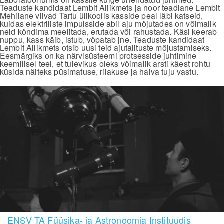
Teaduste kandidaat Lembit Allikmets ja noor teadlane Lembit
Mehilane viivad Tartu ülikoolis kasside peal läbi katseid,
kuidas elektriliste impulsside abil aju mõjutades on võimalik
neid kõndima meelitada, erutada või rahustada. Käsi keerab
nuppu, kass käib, istub, võpatab jne. Teaduste kandidaat
Lembit Allikmets otsib uusi teid ajutalituste mõjustamiseks.
Eesmärgiks on ka närvisüsteemi protsesside juhtimine
keemilisel teel, et tulevikus oleks võimalik arsti käest rohtu
küsida näiteks püsimatuse, riiakuse ja halva tuju vastu.
ENSV TA Füüsika- ja Astronoomia Instituudis