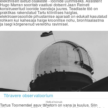
elektriliselt laetud osakeste - ioonide uurimiseks. Assistent
Hugo Marran sooritab vaatlusi dotsent Jaan Reineti
konstrueeritud ioonide loendaja juures. Teadlaste töö on
praktikas rakendatud Tartu kliinilises haiglas,
elektroaerosoolide pihustamise aparaati on edukalt kasutatud
rohkem kui kahesaja haige kroonilise nohu, bronhiaalastma
ja isegi kõrgenenud vererõhu ravimisel.
Tõravere observatoorium
Hetkel toimub
Tartus Toomemäel asuv tähetorn on vana ja kuulus. Siin