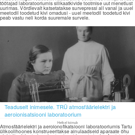
töötajad laboratooriumis silikaatkivide tootmise uut menetlust
uurimas. Võrdlevalt katsetatakse survepressi all vanal ja uuel
meetodil toodetud kivi omadusi - uuel meetodil toodetud kivi
peab vastu neli korda suuremale survele.
Teaduselt inimesele. TRÜ atmosfäärielektri ja
aeroionisatsiooni laboratoorium
Hetkel toimub
Atmosfäärielektri ja aeroionofikatsiooni laboratooriumis Tartu
ülikoolihoones konstrueeritakse ainulaadseid aparaate õhu