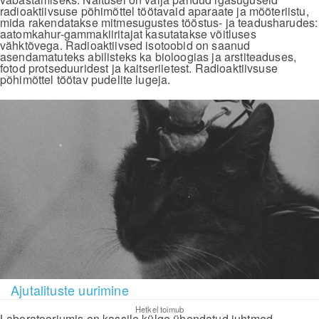
radioaktiivsuse põhimõttel töötavaid aparaate ja mõõteriistu,
mida rakendatakse mitmesugustes tööstus- ja teadusharudes:
aatomkahur-gammakiiritajat kasutatakse võitluses
vähktõvega. Radioaktiivsed isotoobid on saanud
asendamatuteks abilisteks ka bioloogias ja arstiteaduses,
fotod protseduuridest ja kaitseriietest. Radioaktiivsuse
põhimõttel töötav pudelite lugeja.
Ajutalituste uurimine
Hetkel toimub
Laboratooriumis on kassile külge ühendatud juhtmed.