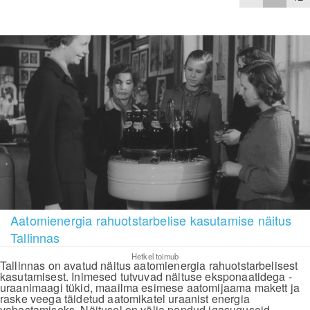
Aatomienergia rahuotstarbelise kasutamise näitus
Tallinnas
Hetkel toimub
Tallinnas on avatud näitus aatomienergia rahuotstarbelisest
kasutamisest. Inimesed tutvuvad näituse eksponaatidega -
uraanimaagi tükid, maailma esimese aatomijaama makett ja
raske veega täidetud aatomikatel uraanist energia
vabastamiseks. Näitusel on välja pandud igasuguseid