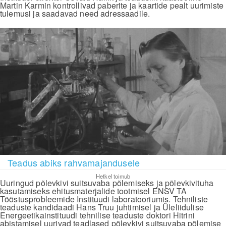
Martin Karmin kontrollivad paberite ja kaartide pealt uurimiste
tulemusi ja saadavad need adressaadile.
Teadus abiks rahvamajandusele
Hetkel toimub
Uuringud põlevkivi suitsuvaba põlemiseks ja põlevkivituha
kasutamiseks ehitusmaterjalide tootmisel ENSV TA
Tööstusprobleemide Instituudi laboratooriumis. Tehniliste
teaduste kandidaadi Hans Truu juhtimisel ja Üleliidulise
Energeetikainstituudi tehnilise teaduste doktori Hitrini
abistamisel uurivad teadlased põlevkivi suitsuvaba põlemise