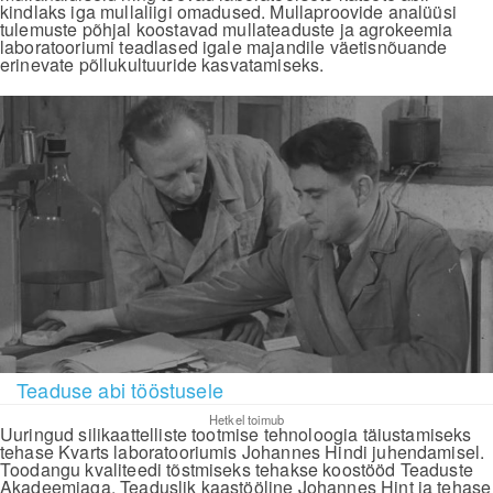
kindlaks iga mullaliigi omadused. Mullaproovide analüüsi
tulemuste põhjal koostavad mullateaduste ja agrokeemia
laboratooriumi teadlased igale majandile väetisnõuande
erinevate põllukultuuride kasvatamiseks.
Teaduse abi tööstusele
Hetkel toimub
Uuringud silikaattelliste tootmise tehnoloogia täiustamiseks
tehase Kvarts laboratooriumis Johannes Hindi juhendamisel.
Toodangu kvaliteedi tõstmiseks tehakse koostööd Teaduste
Akadeemiaga. Teaduslik kaastööline Johannes Hint ja tehase