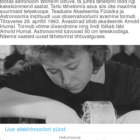
töötas astronoom Wilhelm Struve, ta juhtis tähetorni tööd ligi
kakskümmend aastat. Tartu tähetornis asus siis üks maailma
suurimaid teleskoope. Teaduste Akadeemia Füüsika ja
Astronoomia Instituudi uue observatooriumi avamine toimub
Tõraveres 29. aprillil 1963. Avasõnad ütleb akadeemik Arnold
Humal. Toimub võtme üleandmine ning lindi lõikab läbi
Arnold Humal. Astronoomid tutvuvad 50 cm teleskoobiga.
Näeme vaateid uuest tähetornist õhtuvalguses.
Uue elektrimootori sünd
Hetkel toimub