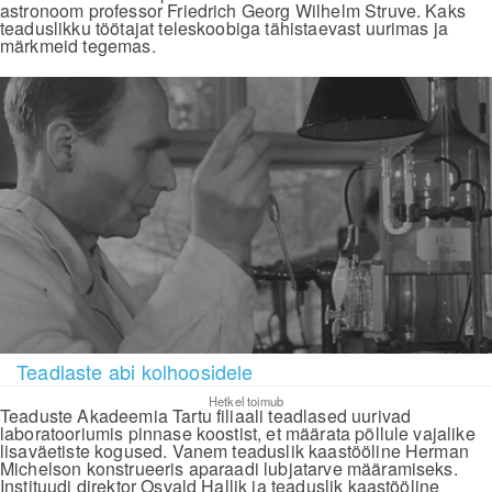
astronoom professor Friedrich Georg Wilhelm Struve. Kaks
teaduslikku töötajat teleskoobiga tähistaevast uurimas ja
märkmeid tegemas.
Teadlaste abi kolhoosidele
Hetkel toimub
Teaduste Akadeemia Tartu filiaali teadlased uurivad
laboratooriumis pinnase koostist, et määrata põllule vajalike
lisaväetiste kogused. Vanem teaduslik kaastööline Herman
Michelson konstrueeris aparaadi lubjatarve määramiseks.
Instituudi direktor Osvald Hallik ja teaduslik kaastööline