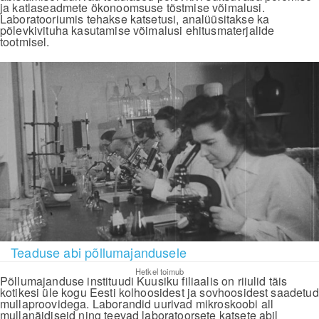
ja katlaseadmete ökonoomsuse tõstmise võimalusi.
Laboratooriumis tehakse katsetusi, analüüsitakse ka
põlevkivituha kasutamise võimalusi ehitusmaterjalide
tootmisel.
Teaduse abi põllumajandusele
Hetkel toimub
Põllumajanduse instituudi Kuusiku filiaalis on riiulid täis
kotikesi üle kogu Eesti kolhoosidest ja sovhoosidest saadetud
mullaproovidega. Laborandid uurivad mikroskoobi all
mullanäidiseid ning teevad laboratoorsete katsete abil