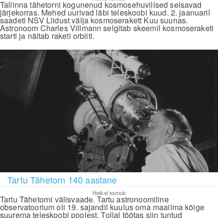
Tallinna tähetorni kogunenud kosmosehuvilised seisavad
järjekorras. Mehed uurivad läbi teleskoobi kuud. 2. jaanuaril
saadeti NSV Liidust välja kosmoserakett Kuu suunas.
Astronoom Charles Villmann selgitab skeemil kosmoseraketi
starti ja näitab raketi orbiiti.
Tartu Tähetorn 140 aastane
Hetkel toimub
Tartu Tähetorni välisvaade. Tartu astronoomiline
observatoorium oli 19. sajandil kuulus oma maailma kõige
suurema teleskoobi poolest. Tollal töötas siin tuntud