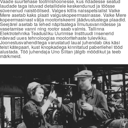
Vaade suurtehase tootmishoonesse, kus ridadesse seatud
laudade taga istuvad detailidele keskendunud ja töösse
süvenenud naistöölised. Valges kitlis naisspetsialist Vaike
Mere asetab kaks plaati valguskopeermasinasse. Vaike Mere
kopeermasinast välja mootoriskeemi jäädvustustega plaadid.
Seejärel asetab ta lehed näpitsatega ilmutusvannidesse ja
vasetamise vanni ning rootor saab valmis. Tallinna
Elektrotehnika Teadusliku Uurimise Instituudi insenerid
näevad uues tehnoloogias mootoritehaste tulevikku.
Joonestusvahenditega varustatud laual juhendab üks käsi
teist kätepaari, kust knopkadega kinnitatud paberilehel tööd
alustada. Töö juhendaja Uno Siitan jälgib mõõdikut ja teeb
märkmeid.