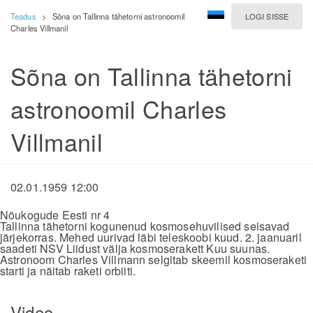
Teadus
>
Sõna on Tallinna tähetorni astronoomil
LOGI SISSE
Charles Villmanil
Sõna on Tallinna tähetorni
astronoomil Charles
Villmanil
02.01.1959 12:00
Nõukogude Eesti nr 4
Tallinna tähetorni kogunenud kosmosehuvilised seisavad
järjekorras. Mehed uurivad läbi teleskoobi kuud. 2. jaanuaril
saadeti NSV Liidust välja kosmoserakett Kuu suunas.
Astronoom Charles Villmann selgitab skeemil kosmoseraketi
starti ja näitab raketi orbiiti.
Video