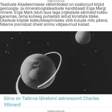
Hetkel toimub
Teaduste Akadeemiasse välisriikidest on saabunud kirjad
geoloogia- ja mineraloogiateaduste kandidaadi Elga Margi
nimele. Elga Mark istub laua taga ürgkalade säilmeid kokku
panemas, tema kolleeg puhastab leitud kivististe tükke.
Üksikute kilpide kokkukleepimiseks võib kuluda mitu päeva.
Näeme joonistust ühest ammu väljasurnud kalast.
Sõna on Tallinna tähetorni astronoomil Charles
Villmanil
Hetkel toimub