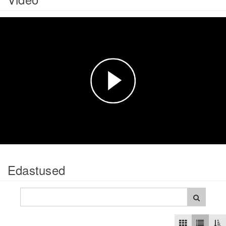
Esita
video
Edastused