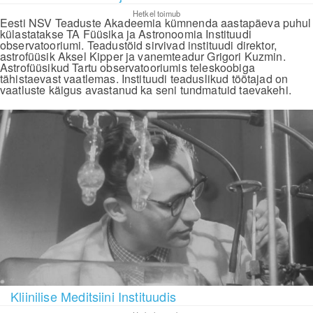
Hetkel toimub
Eesti NSV Teaduste Akadeemia kümnenda aastapäeva puhul
külastatakse TA Füüsika ja Astronoomia Instituudi
observatooriumi. Teadustöid sirvivad instituudi direktor,
astrofüüsik Aksel Kipper ja vanemteadur Grigori Kuzmin.
Astrofüüsikud Tartu observatooriumis teleskoobiga
tähistaevast vaatlemas. Instituudi teaduslikud töötajad on
vaatluste käigus avastanud ka seni tundmatuid taevakehi.
Kliinilise Meditsiini Instituudis