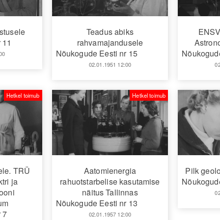
stusele
Teadus abiks
ENSV 
 11
rahvamajandusele
Astrono
Nõukogude Eesti nr 15
Nõukogude
00
02.01.1951 12:00
0
Hetkel toimub
Hetkel toimub
ele. TRÜ
Aatomienergia
Pilk geol
tri ja
rahuotstarbelise kasutamise
Nõukogude
iooni
näitus Tallinnas
0
ium
Nõukogude Eesti nr 13
 7
02.01.1957 12:00