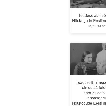
Teaduse abi töö
Nõukogude Eesti nr
02.01.1951 12:
Teaduselt inimes
atmosfäärielek
aeroionisats
laboratoor
Nõukogude Eesti nr