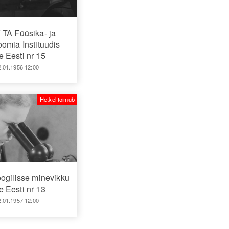
TA Füüsika- ja
omia Instituudis
 Eesti nr 15
2.01.1956 12:00
Hetkel toimub
oogilisse minevikku
 Eesti nr 13
2.01.1957 12:00