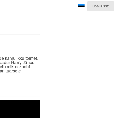
LOGI SISSE
de kahjulikku toimet.
eadur Harry Jänes
urib mikroskoobi
anitaarsete