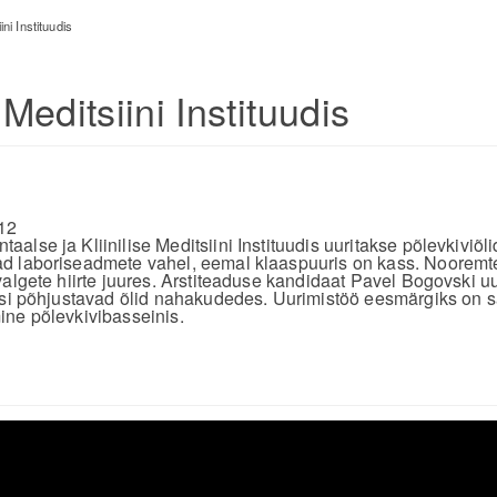
iini Instituudis
e Meditsiini Instituudis
12
lse ja Kliinilise Meditsiini Instituudis uuritakse põlevkiviõli
d laboriseadmete vahel, eemal klaaspuuris on kass. Nooremt
valgete hiirte juures. Arstiteaduse kandidaat Pavel Bogovski u
usi põhjustavad õlid nahakudedes. Uurimistöö eesmärgiks on s
ne põlevkivibasseinis.