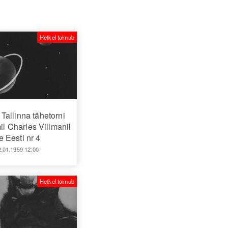
Hetkel toimub
Tallinna tähetorni
l Charles Villmanil
 Eesti nr 4
2.01.1959 12:00
Hetkel toimub