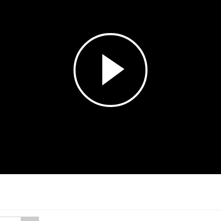
Esita
video