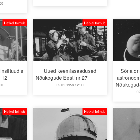
00
Hetkel toimub
Hetkel toimub
 Instituudis
Uued keemiasaadused
Sõna on 
 12
Nõukogude Eesti nr 27
astronoomi
Nõukogude
00
02.01.1958 12:00
0
Hetkel toimub
Hetkel toimub