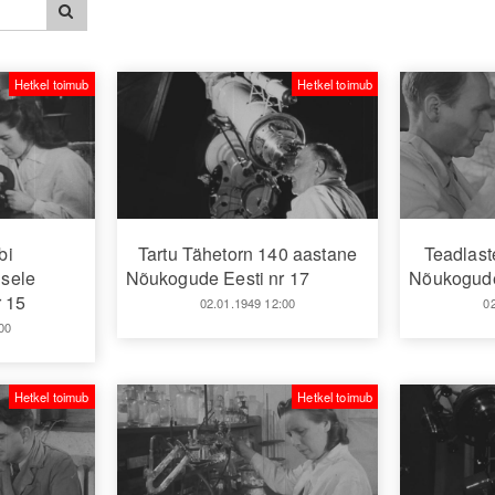
Hetkel toimub
Hetkel toimub
bi
Tartu Tähetorn 140 aastane
Teadlast
sele
Nõukogude Eesti nr 17
Nõukogude
 15
02.01.1949 12:00
0
00
Hetkel toimub
Hetkel toimub