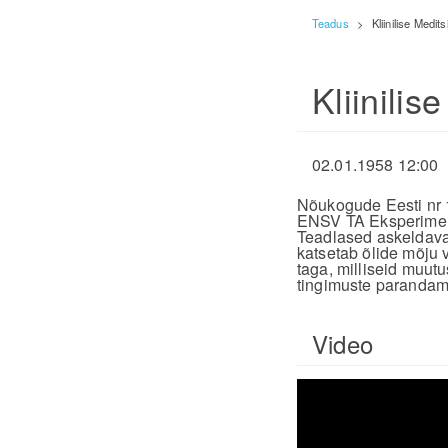
Teadus
>
Kliinilise Medits
Kliinilis
02.01.1958 12:00
Nõukogude Eesti nr 
ENSV TA Eksperimentaa
Teadlased askeldava
katsetab õlide mõju 
taga, milliseid muut
tingimuste parandami
Video