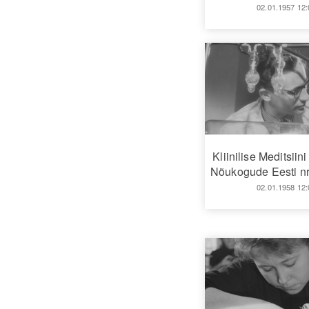
02.01.1957 12:
Kliinilise Meditsiini
Nõukogude Eesti nr
02.01.1958 12: