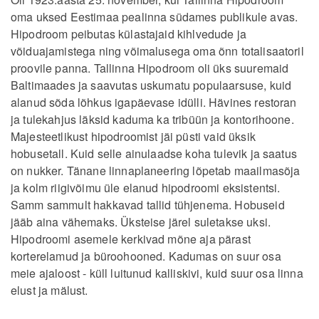
oma uksed Eestimaa pealinna südames publikule avas.
Hipodroom peibutas külastajaid kihlvedude ja
võiduajamistega ning võimalusega oma õnn totalisaatoril
proovile panna. Tallinna Hipodroom oli üks suuremaid
Baltimaades ja saavutas uskumatu populaarsuse, kuid
alanud sõda lõhkus igapäevase idülli. Hävines restoran
ja tulekahjus läksid kaduma ka tribüün ja kontorihoone.
Majesteetlikust hipodroomist jäi püsti vaid üksik
hobusetall. Kuid selle ainulaadse koha tulevik ja saatus
on nukker. Tänane linnaplaneering lõpetab maailmasõja
ja kolm riigivõimu üle elanud hipodroomi eksistentsi.
Samm sammult hakkavad tallid tühjenema. Hobuseid
jääb aina vähemaks. Üksteise järel suletakse uksi.
Hipodroomi asemele kerkivad mõne aja pärast
korterelamud ja büroohooned. Kadumas on suur osa
meie ajaloost - küll luitunud kalliskivi, kuid suur osa linna
elust ja mälust.