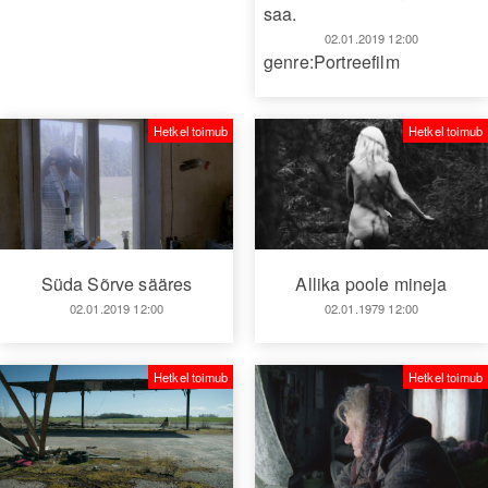
saa.
02.01.2019 12:00
genre:Portreefilm
Hetkel toimub
Hetkel toimub
Süda Sõrve sääres
Allika poole mineja
02.01.2019 12:00
02.01.1979 12:00
Hetkel toimub
Hetkel toimub