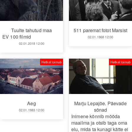
Tuulte tahutud maa
511 paremat fotot Marsist
EV 100 filmid
02.01.1968 12:00
02.01.2018 12:00
Hetkel toimub
Hetkel toimub
Aeg
Marju Lepajõe. Päevade
sõnad
02.01.1983 12:00
Inimene kõnnib mööda
maailma ja otsib taga oma
elu, mida ta kunagi kätte ei