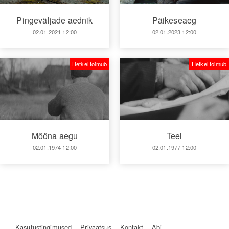
Pingeväljade aednik
Päikeseaeg
02.01.2021 12:00
02.01.2023 12:00
Hetkel toimub
Hetkel toimub
Mõõna aegu
Teel
02.01.1974 12:00
02.01.1977 12:00
Kasutustingimused
Privaatsus
Kontakt
Abi