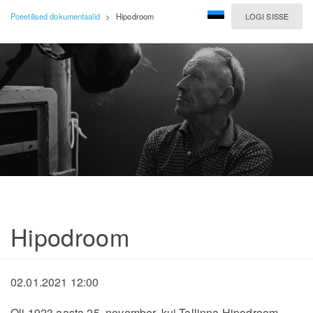
Poeetilised dokumentaalid
>
Hipodroom
LOGI SISSE
Hipodroom
02.01.2021 12:00
Oli 1923.aasta 25. november, kui Tallinna Hipodroom