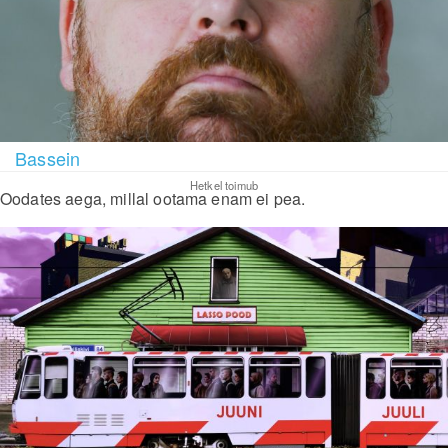
Bassein
Hetkel toimub
Oodates aega, millal ootama enam ei pea.