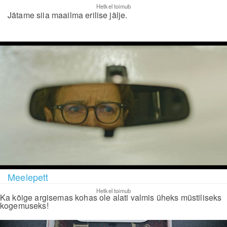
Hetkel toimub
Jätame siia maailma erilise jälje.
Meelepett
Hetkel toimub
Ka kõige argisemas kohas ole alati valmis üheks müstiliseks
kogemuseks!