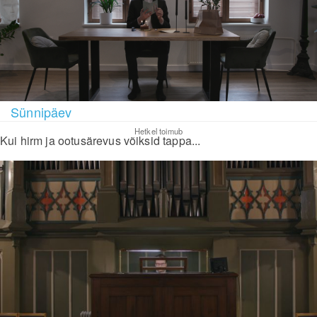
Sünnipäev
Hetkel toimub
Kui hirm ja ootusärevus võiksid tappa...