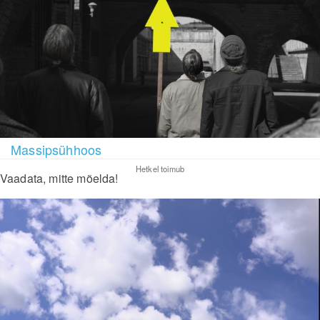
Massipsühhoos
Hetkel toimub
Vaadata, mitte mõelda!