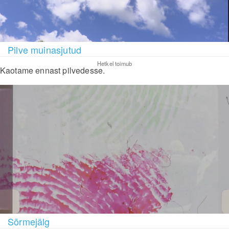
Pilve muinasjutud
Hetkel toimub
Kaotame ennast pilvedesse.
Sõrmejälg