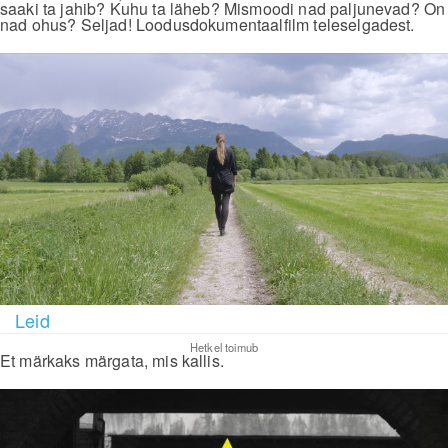
saaki ta jahib? Kuhu ta läheb? Mismoodi nad paljunevad? On
nad ohus? Seljad! Loodusdokumentaalfilm teleselgadest.
Leid
Hetkel toimub
Et märkaks märgata, mis kallis.