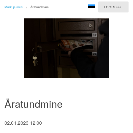
Märk ja meel
>
Äratundmine
LOGI SISSE
Äratundmine
02.01.2023 12:00