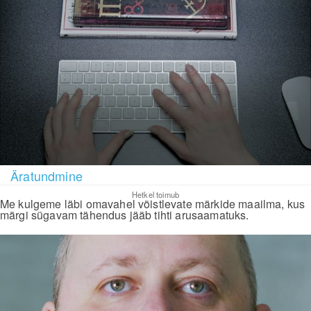
Äratundmine
Hetkel toimub
Me kulgeme läbi omavahel võistlevate märkide maailma, kus
märgi sügavam tähendus jääb tihti arusaamatuks.