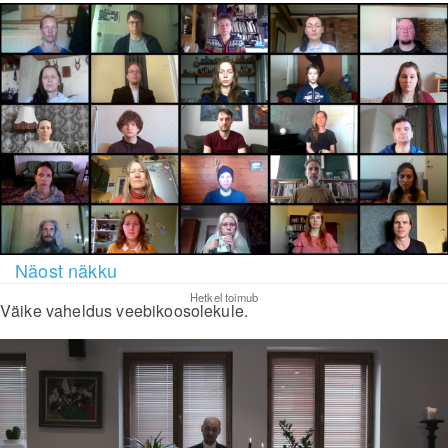
Näost näkku
Hetkel toimub
Väike vaheldus veebikoosolekule.