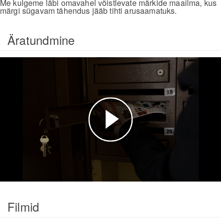
Me kulgeme läbi omavahel võistlevate märkide maailma, kus
märgi sügavam tähendus jääb tihti arusaamatuks.
Äratundmine
Esita
video
Filmid