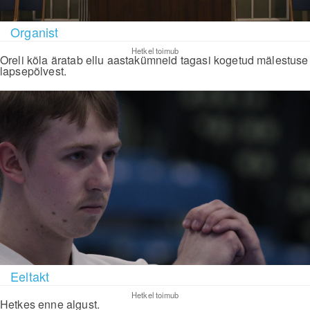
Organist
Hetkel toimub
Oreli kõla äratab ellu aastakümneid tagasi kogetud mälestuse
lapsepõlvest.
Eeltakt
Hetkel toimub
Hetkes enne algust.