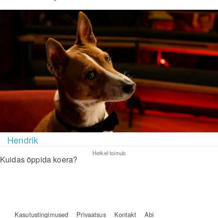
Hendrik
Hetkel toimub
Kuidas õppida koera?
Kasutustingimused
Privaatsus
Kontakt
Abi