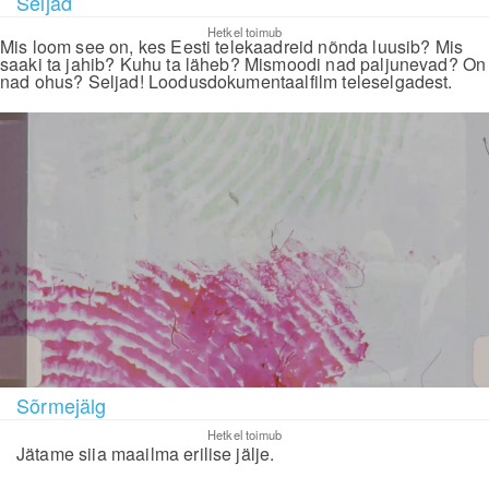
Seljad
Hetkel toimub
Mis loom see on, kes Eesti telekaadreid nõnda luusib? Mis
saaki ta jahib? Kuhu ta läheb? Mismoodi nad paljunevad? On
nad ohus? Seljad! Loodusdokumentaalfilm teleselgadest.
Sõrmejälg
Hetkel toimub
Jätame siia maailma erilise jälje.