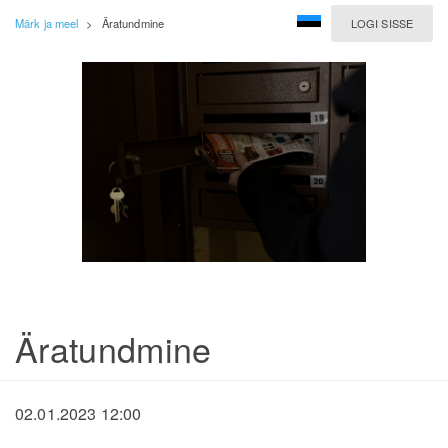
Märk ja meel
>
Äratundmine
LOGI SISSE
Äratundmine
02.01.2023 12:00