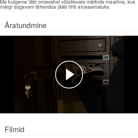
Me kulgeme läbi omavahel võistlevate märkide maailma, kus
märgi sügavam tähendus jääb tihti arusaamatuks.
Äratundmine
Esita
video
Filmid