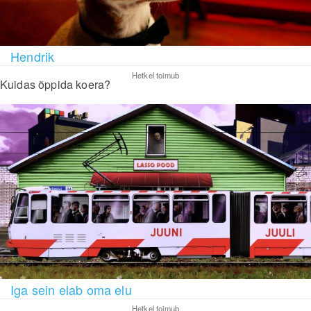
Hendrik
Hetkel toimub
Kuidas õppida koera?
Iga sein elab oma elu
Hetkel toimub