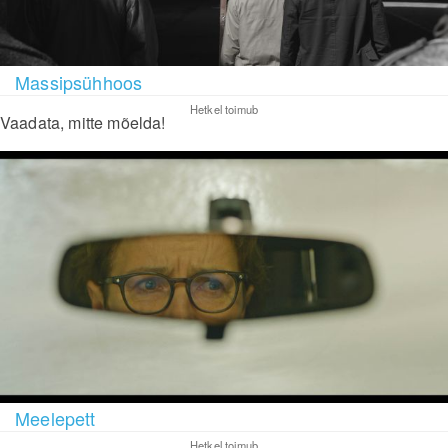
Massipsühhoos
Hetkel toimub
Vaadata, mitte mõelda!
Meelepett
Hetkel toimub