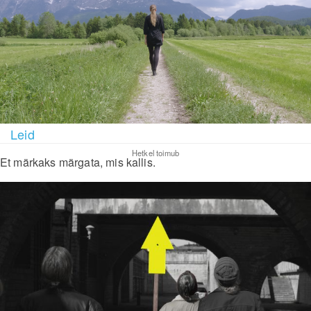
Leid
Hetkel toimub
Et märkaks märgata, mis kallis.