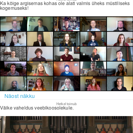
Ka kõige argisemas kohas ole alati valmis üheks müstiliseks
kogemuseks!
Näost näkku
Hetkel toimub
Väike vaheldus veebikoosolekule.