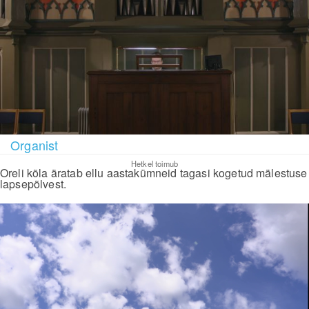
Organist
Hetkel toimub
Oreli kõla äratab ellu aastakümneid tagasi kogetud mälestuse
lapsepõlvest.