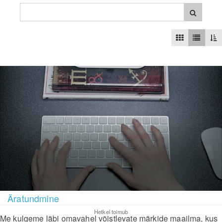
Äratundmine
Hetkel toimub
Me kulgeme läbi omavahel võistlevate märkide maailma, kus