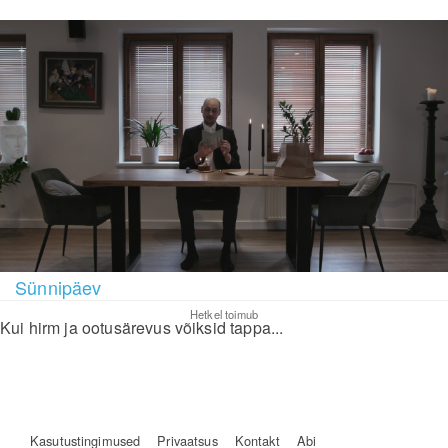
Sünnipäev
Hetkel toimub
Kui hirm ja ootusärevus võiksid tappa...
Kasutustingimused
Privaatsus
Kontakt
Abi