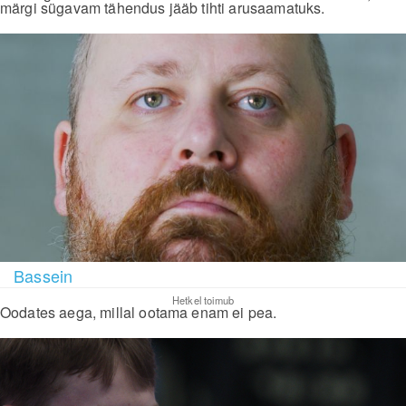
märgi sügavam tähendus jääb tihti arusaamatuks.
Bassein
Hetkel toimub
Oodates aega, millal ootama enam ei pea.