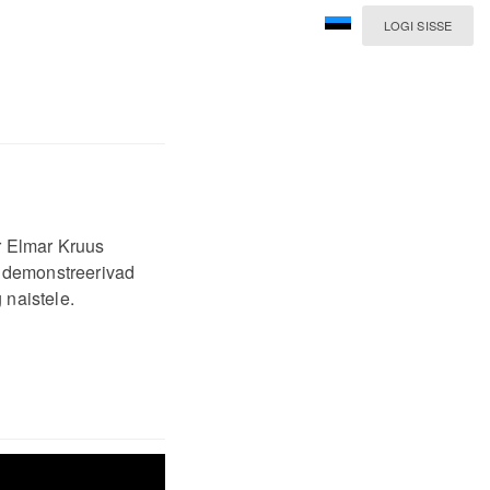
LOGI SISSE
r Elmar Kruus
d demonstreerivad
 naistele.