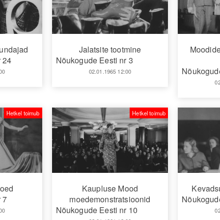
jundajad
Jalatsite tootmine
Moodide
 24
Nõukogude Eesti nr 3
Nõukogude
00
02.01.1965 12:00
0
Hetkel toimub
Hetkel toimub
moed
Kaupluse Mood
Kevadsu
 7
moedemonstratsioonid
Nõukogude
Nõukogude Eesti nr 10
00
0