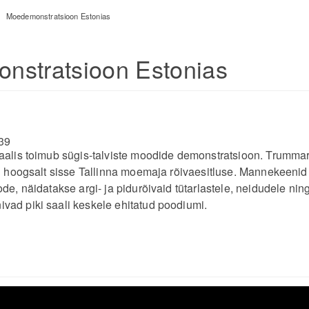
>
Moedemonstratsioon Estonias
nstratsioon Estonias
39
aalis toimub sügis-talviste moodide demonstratsioon. Trumma
el hoogsalt sisse Tallinna moemaja rõivaesitluse. Mannekeeni
de, näidatakse argi- ja pidurõivaid tütarlastele, neidudele ning
ad piki saali keskele ehitatud poodiumi.