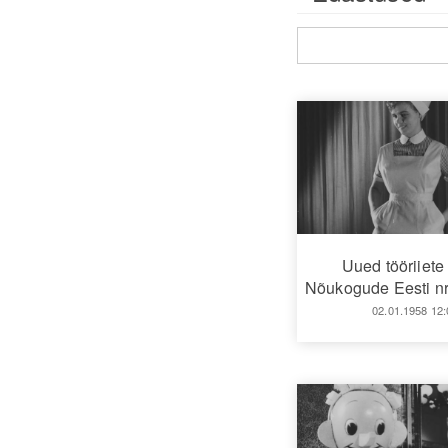
Uued tööriiet
Nõukogude Eesti nr
02.01.1958 12: