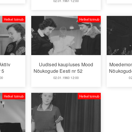
02.01.1961 12:00
Hetkel toimub
Hetkel toimub
Aktiiv
Uudised kaupluses Mood
Moedemons
 5
Nõukogude Eesti nr 52
Nõukogude
00
02.01.1960 12:00
0
Hetkel toimub
Hetkel toimub