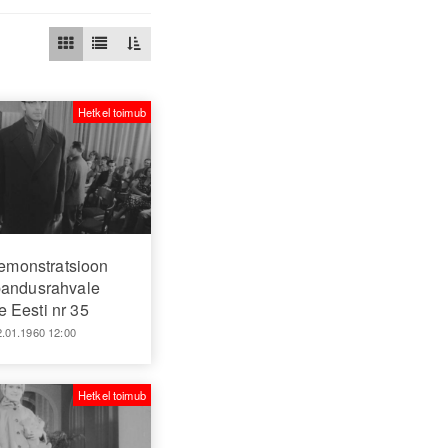
Hetkel toimub
monstratsioon
andusrahvale
 Eesti nr 35
2.01.1960 12:00
Hetkel toimub