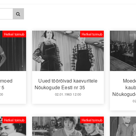
Hetkel toimub
Hetkel toimub
e moed
Uued töörõivad kaevuritele
Moede
 5
Nõukogude Eesti nr 35
kaub
Nõukogude
00
02.01.1963 12:00
0
Hetkel toimub
Hetkel toimub