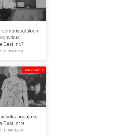
 demonstratsioon
kohvikus
 Eesti nr.7
2.01.1958 12:00
Hetkel toimub
viseks hooajaks
 Eesti nr 9
2.01.1954 12:00