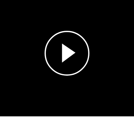
Esita
video