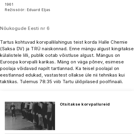
TRÜ
1961
Režissöör: Eduard Eljas
Nõukogude Eesti nr 6
Tartus kohtuvad korvpallilahingus teist korda Halle Chemie
(Saksa DV) ja TRÜ naiskonnad. Enne mängu algust kingitakse
külalistele lilli, publik ootab võistluse algust. Mängus on
Euroopa korvpalli karikas. Mäng on väga põnev, esimese
poolaja võidavad napilt tartlannad. Ka teisel poolajal on
eestlannad edukad, vastastest ollakse üle nii tehnikas kui
taktikas. Tulemus 78:35 viib Tartu üliõpilased poolfinaali.
Otsitakse korvpallureid