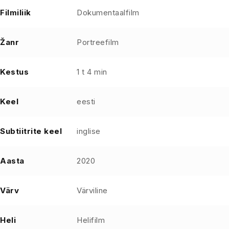
Filmiliik
Dokumentaalfilm
Žanr
Portreefilm
Kestus
1 t 4 min
Keel
eesti
Subtiitrite keel
inglise
Aasta
2020
Värv
Värviline
Heli
Helifilm