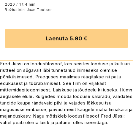
2020 / 1 t 4 min
Režissöör: Jaan Tootsen
Laenuta 5.90 €
Fred Jüssi on loodusfilosoof, kes seistes looduse ja kultuuri
ristteel on sügavalt läbi tunnetanud inimeseks olemise
põhiküsimused. Praeguses maailmas räägitakse nii palju
edukusest ja töörabamisest. See film on viljakast
mittemidagitegemisest. Laiskuse ja jõudeelu kiituseks. Hümn
aeglasele elule. Kulgedes mööda looduse salaradu, vaadates
tundide kaupa rändavaid pilvi ja vajudes lõkkesuitsu
magusasse embusse, jäävad meist kaugele maha linnakära ja
majanduskasv. Nagu mõtiskleb loodusfilosoof Fred Jüssi:
vahel peab olema laisk ja patune, olles iseendaga.