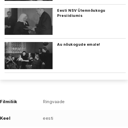
Eesti NSV Ülemnõukogu
Presiidiumis
Au nõukogude emale!
Filmiliik
Ringvaade
Keel
eesti