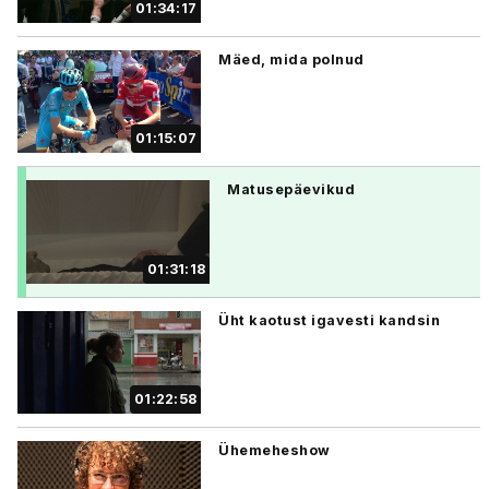
01:34:17
Mäed, mida polnud
01:15:07
Matusepäevikud
01:31:18
Üht kaotust igavesti kandsin
01:22:58
Ühemeheshow