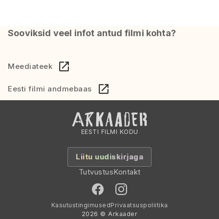
Sooviksid veel infot antud filmi kohta?
Meediateek
Eesti filmi andmebaas
EESTI FILMI KODU
Liitu uudiskirjaga
Tutvustus
Kontakt
Kasutustingimused
Privaatsuspoliitika
2026 © Arkaader