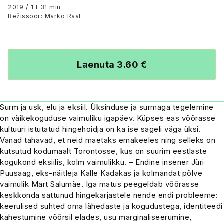
2019 / 1 t 31 min
Režissöör: Marko Raat
Laenuta 3.60 €
Surm ja usk, elu ja eksiil. Üksinduse ja surmaga tegelemine
on väikekoguduse vaimuliku igapäev. Küpses eas võõrasse
kultuuri istutatud hingehoidja on ka ise sageli väga üksi.
Vanad tahavad, et neid maetaks emakeeles ning selleks on
kutsutud kodumaalt Torontosse, kus on suurim eestlaste
kogukond eksiilis, kolm vaimulikku. – Endine insener Jüri
Puusaag, eks-näitleja Kalle Kadakas ja kolmandat põlve
vaimulik Mart Salumäe. Iga matus peegeldab võõrasse
keskkonda sattunud hingekarjastele nende endi probleeme:
keerulised suhted oma lähedaste ja kogudustega, identiteedi
kahestumine võõrsil elades, usu marginaliseerumine,