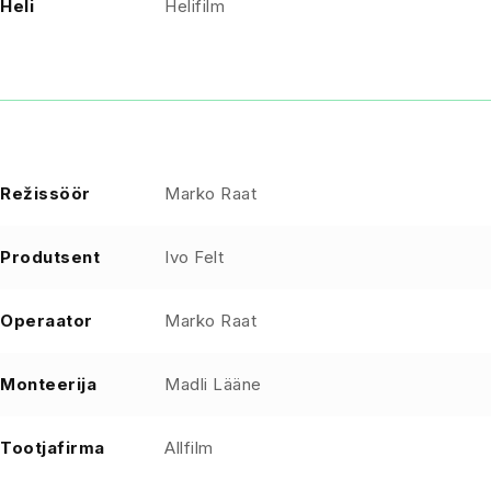
Heli
Helifilm
Režissöör
Marko Raat
Produtsent
Ivo Felt
Operaator
Marko Raat
Monteerija
Madli Lääne
Tootjafirma
Allfilm