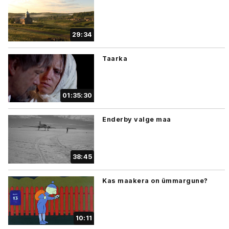
29:34
Taarka
01:35:30
Enderby valge maa
38:45
Kas maakera on ümmargune?
10:11