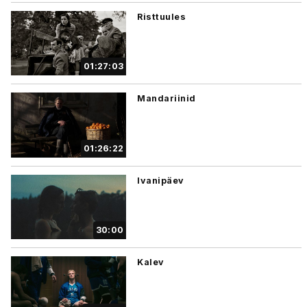
Risttuules
01:27:03
Mandariinid
01:26:22
Ivanipäev
30:00
Kalev