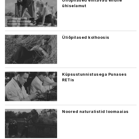
Üliõpilased ehitavad endile
ühiselamut
Üliõpilased kolhoosis
Küpsustunnistusega Punases
RETis
Noored naturalistid loomaaias