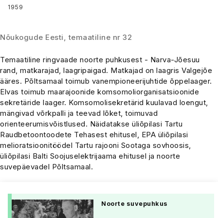
1959
Nõukogude Eesti, temaatiline nr 32
Temaatiline ringvaade noorte puhkusest - Narva-Jõesuu
rand, matkarajad, laagripaigad. Matkajad on laagris Valgejõe
ääres. Põltsamaal toimub vanempioneerijuhtide õppelaager.
Elvas toimub maarajoonide komsomoliorganisatsioonide
sekretäride laager. Komsomolisekretärid kuulavad loengut,
mängivad võrkpalli ja teevad lõket, toimuvad
orienteerumisvõistlused. Näidatakse üliõpilasi Tartu
Raudbetoontoodete Tehasest ehitusel, EPA üliõpilasi
melioratsioonitöödel Tartu rajooni Sootaga sovhoosis,
üliõpilasi Balti Soojuselektrijaama ehitusel ja noorte
suvepäevadel Põltsamaal.
Noorte suvepuhkus