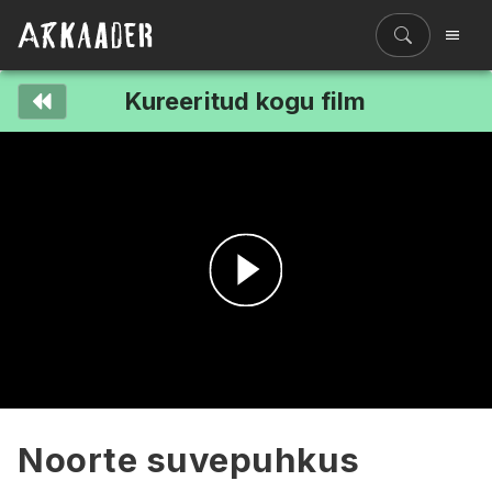
Kureeritud kogu film
Filmiriiul
Kureeritud kogud
Filmikaart
Ajajoon
Koolidele
Hinnad
Esita
ENG
video
Noorte suvepuhkus