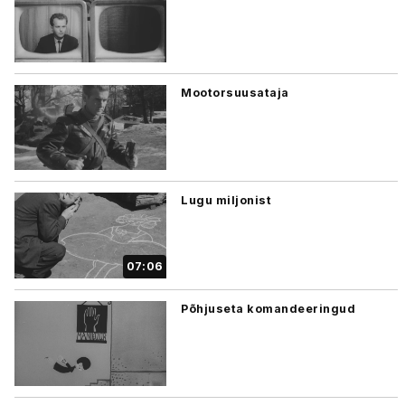
Mootorsuusataja
Lugu miljonist
07:06
Põhjuseta komandeeringud