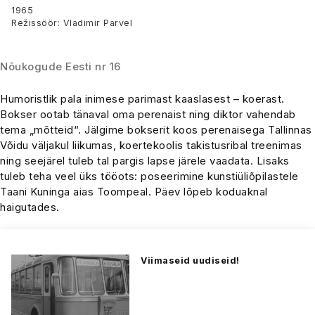
1965
Režissöör: Vladimir Parvel
Nõukogude Eesti nr 16
Humoristlik pala inimese parimast kaaslasest – koerast.
Bokser ootab tänaval oma perenaist ning diktor vahendab
tema „mõtteid“. Jälgime bokserit koos perenaisega Tallinnas
Võidu väljakul liikumas, koertekoolis takistusribal treenimas
ning seejärel tuleb tal pargis lapse järele vaadata. Lisaks
tuleb teha veel üks tööots: poseerimine kunstiüliõpilastele
Taani Kuninga aias Toompeal. Päev lõpeb koduaknal
haigutades.
Viimaseid uudiseid!