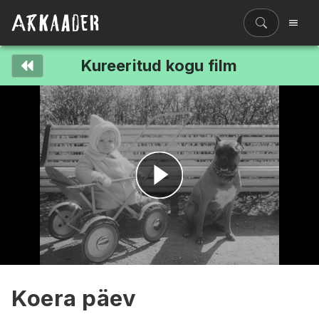
Kureeritud kogu film
Filmiriiul
Kureeritud kogud
Filmikaart
Ajajoon
Koolidele
Hinnad
Esita
ENG
video
Koera päev