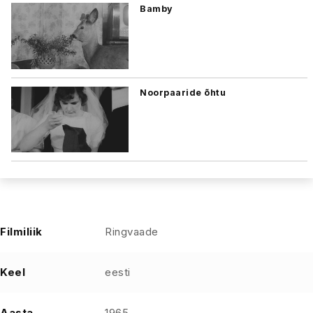
Bamby
Noorpaaride õhtu
Filmiliik
Ringvaade
Keel
eesti
Aasta
1965