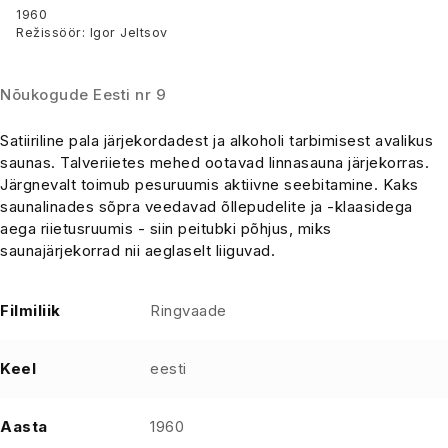
alkoholi tarbimisest
1960
Režissöör: Igor Jeltsov
avalikus saunas
Nõukogude Eesti nr 9
Satiiriline pala järjekordadest ja alkoholi tarbimisest avalikus
saunas. Talveriietes mehed ootavad linnasauna järjekorras.
Järgnevalt toimub pesuruumis aktiivne seebitamine. Kaks
saunalinades sõpra veedavad õllepudelite ja -klaasidega
aega riietusruumis - siin peitubki põhjus, miks
saunajärjekorrad nii aeglaselt liiguvad.
Filmiliik
Ringvaade
Keel
eesti
Aasta
1960