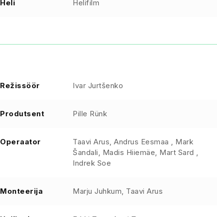
Heli
Helifilm
Režissöör
Ivar Jurtšenko
Produtsent
Pille Rünk
Operaator
Taavi Arus, Andrus Eesmaa , Mark
Šandali, Madis Hiiemäe, Mart Sard ,
Indrek Soe
Monteerija
Marju Juhkum, Taavi Arus