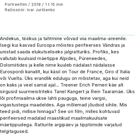
Portreefilm / 2018 / 1 t 15 min
Režissöör: Ivar Jurtšenko
Andekus, töökus ja tahtmine võivad viia maailma-areenile.
Isegi kui kasvad Euroopa mõistes perifeerses Vändras ja
unistad saada elukutseliseks jalgratturiks. Profiks, kes
vallutab kuulsaid mäetippe Alpides, Püreneedes,
Dolomiitides ja kelle nime kuuleb nädalast nädalasse
Eurospordi kanalilt, kui käsil on Tour de France, Giro d´Italia
või Vuelta. Üks erandlik edulugu on mõistetav, aga kui neid
on kaks ja veel samal ajal… Treener Erich Perneri käe alt
sirgusid suurmeistriteks Tanel Kangert ja Rein Taaramäe. Üks
lõi profimaailma ukse lahti pauguga, teine vargsi,
vigastustega maadeldes. Aga mõlemad jõudsid sihile. Mis
teed pidi, millise hinnaga? See on film, milles kohtuvad
perifeersed madalad maastikud maailmakuulsate
mäetippudega. Ratturite argipäev ja tipptiimide varjatud
telgitagused.