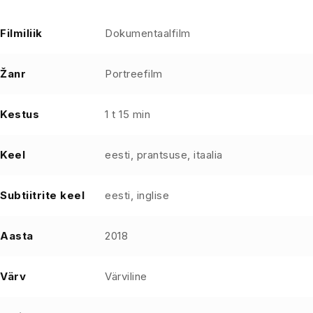
Filmiliik
Dokumentaalfilm
Žanr
Portreefilm
Kestus
1 t 15 min
Keel
eesti, prantsuse, itaalia
Subtiitrite keel
eesti, inglise
Aasta
2018
Värv
Värviline