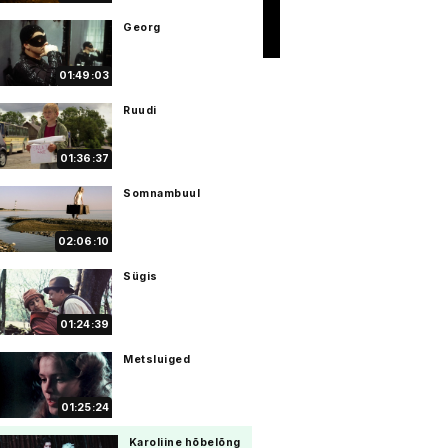
Georg
01:49:03
Ruudi
01:36:37
Somnambuul
02:06:10
Sügis
01:24:39
Metsluiged
01:25:24
Karoliine hõbelõng