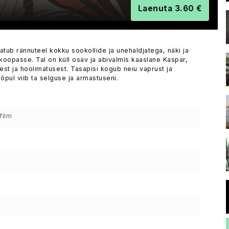
Laenuta 3.60 €
satub rännuteel kokku sookollide ja unehaldjatega, näki ja
koopasse. Tal on küll osav ja abivalmis kaaslane Kaspar,
st ja hoolimatusest. Tasapisi kogub neiu vaprust ja
õpul viib ta selguse ja armastuseni.
film