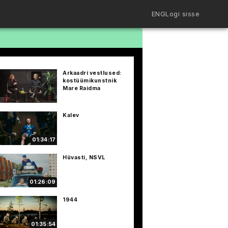
ENG
Logi sisse
Filmiriiul
Kureeritud kogud
Filmikaart
Arkaadri vestlused:
Ajajoon
kostüümikunstnik
Koolidele
Mare Raidma
Hinnad
ENG
Kalev
01:34:17
Hüvasti, NSVL
01:26:09
1944
01:35:54