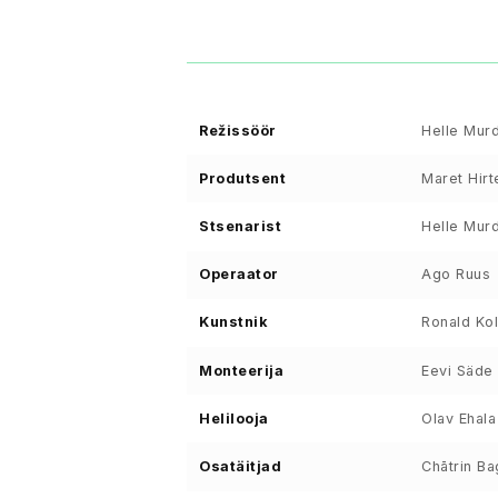
Režissöör
Helle Mur
Produtsent
Maret Hirt
Stsenarist
Helle Murd
Operaator
Ago Ruus
Kunstnik
Ronald Ko
Monteerija
Eevi Säde
Helilooja
Olav Ehala
Osatäitjad
Chātrin Ba