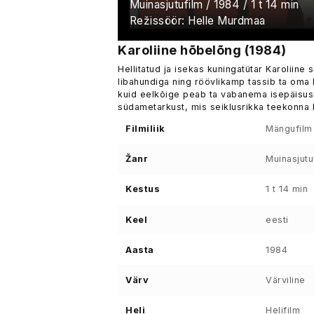
Muinasjutufilm / 1984 / 1 t 14 min
Režissöör: Helle Murdmaa
Karoliine hõbelõng (1984)
Hellitatud ja isekas kuningatütar Karoliine 
libahundiga ning röövlikamp tassib ta oma 
kuid eelkõige peab ta vabanema isepäisuse
südametarkust, mis seiklusrikka teekonna l
Filmiliik
Mängufilm
Žanr
Muinasjutu
Kestus
1 t 14 min
Keel
eesti
Aasta
1984
Värv
Värviline
Heli
Helifilm