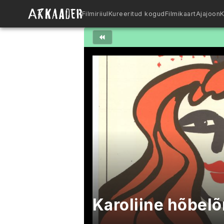
Filmiriiul
Kureeritud kogud
Filmikaart
Ajajoon
K
Karoliine hõbel