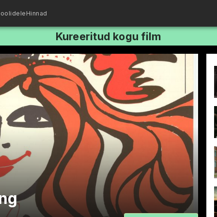
oolidele
Hinnad
Kureeritud kogu film
õng