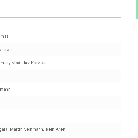
dmaa
entreu
maa, Vladislav Koržets
lmann
gala, Martin Veinmann, Rein Aren