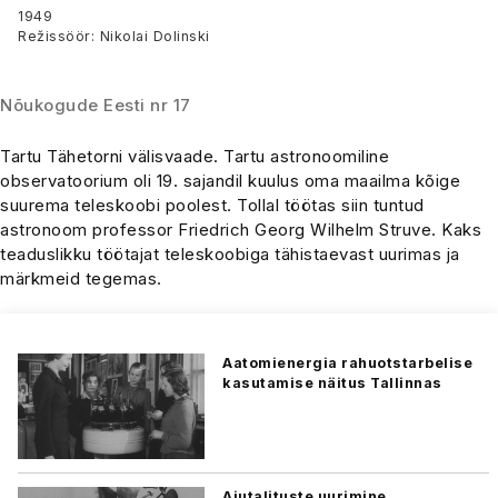
aastane
1949
Režissöör: Nikolai Dolinski
Nõukogude Eesti nr 17
Tartu Tähetorni välisvaade. Tartu astronoomiline
observatoorium oli 19. sajandil kuulus oma maailma kõige
suurema teleskoobi poolest. Tollal töötas siin tuntud
astronoom professor Friedrich Georg Wilhelm Struve. Kaks
teaduslikku töötajat teleskoobiga tähistaevast uurimas ja
märkmeid tegemas.
Aatomienergia rahuotstarbelise
kasutamise näitus Tallinnas
Ajutalituste uurimine