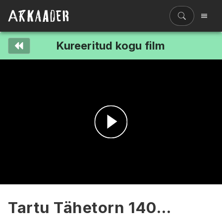
Kureeritud kogu film
Filmiriiul
Kureeritud kogud
Filmikaart
Ajajoon
Koolidele
Hinnad
Esita
ENG
video
Tartu Tähetorn 140