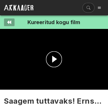
Kureeritud kogu film
Filmiriiul
Kureeritud kogud
Filmikaart
Ajajoon
Koolidele
Hinnad
Esita
ENG
video
Saagem tuttavaks! Ernst