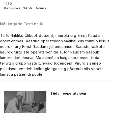
Raudam
1960
Režissöör: Nikolai Dolinski
Nõukogude Eesti nr 10
Tartu Riikliku Ülikooli dotsent, neurokirurg Ernst Raudam
opereerimas. Kaadrid operatsioonisaalist, kus toimub lõikus
neurokirurg Ernst Raudami juhendamisel. Sadade raskete
neurokirurgiliste operatsioonide autor Raudam saabub
lumerohkel tänaval Maarjamõisa haiglahoonesse, teda
tervitab grupp vastu tulevaid tudengeid. Kirurg siseneb
palatisse, vestleb kolleegidega ning pöördub siis voodis
lamava patsiendi poole.
Südameoperatsioon