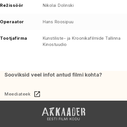
Režissöör
Nikolai Dolinski
Operaator
Hans Roosipuu
Tootjafirma
Kunstiliste- ja Kroonikafilmide Tallinna
Kinostuudio
Sooviksid veel infot antud filmi kohta?
Meediateek
EESTI FILMI KODU