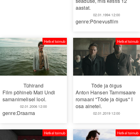
seaduse, mis kestis 12
aastat.
02.01.1994 12:00
genre:Põnevusfilm
Hetkel toimub
Hetkel toimub
Tühirand
Tõde ja õigus
Film põhineb Mati Undi
Anton Hansen Tammsaare
samanimelisel lool.
romaani "Tõde ja õigus" I
osa ainetel.
02.01.2006 12:00
genre:Draama
02.01.2019 12:00
Hetkel toimub
Hetkel toimub