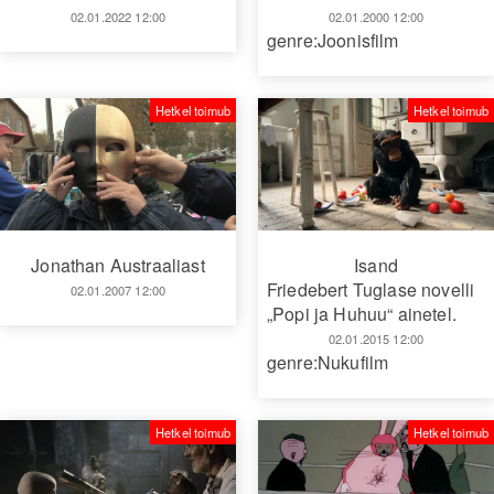
02.01.2022 12:00
02.01.2000 12:00
genre:Joonisfilm
Hetkel toimub
Hetkel toimub
Isand
Jonathan Austraaliast
Friedebert Tuglase novelli
02.01.2007 12:00
„Popi ja Huhuu“ ainetel.
02.01.2015 12:00
genre:Nukufilm
Hetkel toimub
Hetkel toimub