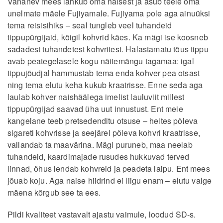
Vananev mees lahkub oma naisest ja asub teele oma
unelmate mäele Fujiyamale. Fujiyama pole aga ainuüksi
tema reisisihiks – seal tungleb veel tuhandeid
tippupürgijaid, kõigil kohvrid käes. Ka mägi ise koosneb
sadadest tuhandetest kohvritest. Halastamatu tõus tippu
avab peategelasele kogu näitemängu tagamaa: igal
tippujõudjal hammustab tema enda kohver pea otsast
ning tema elutu keha kukub kraatrisse. Enne seda aga
laulab kohver naishäälega imelist lauluviit millest
tippupürgijad saavad üha uut innustust. Ent meie
kangelane teeb pretsedenditu otsuse – heites põleva
sigareti kohvrisse ja seejärel põleva kohvri kraatrisse,
vallandab ta maavärina. Mägi puruneb, maa neelab
tuhandeid, kaardimajade rusudes hukkuvad terved
linnad, õhus lendab kohvreid ja peadeta laipu. Ent mees
jõuab koju. Aga naise hiidrind ei liigu enam – elutu valge
mäena kõrgub see ta ees.
Pildi kvaliteet vastavalt ajastu vaimule, loodud SD-s.