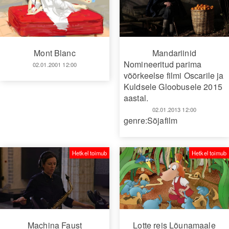
Mont Blanc
Mandariinid
Nomineeritud parima
02.01.2001 12:00
võõrkeelse filmi Oscarile ja
Kuldsele Gloobusele 2015
aastal.
02.01.2013 12:00
genre:Sõjafilm
Hetkel toimub
Hetkel toimub
Machina Faust
Lotte reis Lõunamaale