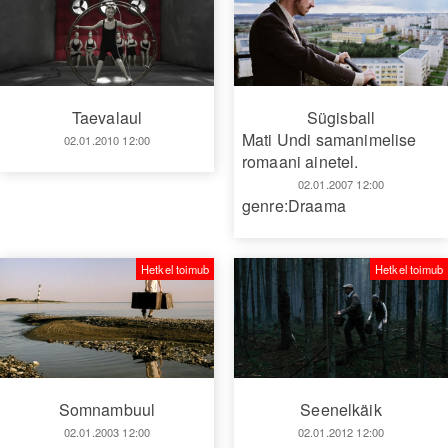
Sügisball
Taevalaul
Mati Undi samanimelise
02.01.2010 12:00
romaani ainetel.
02.01.2007 12:00
genre:Draama
Hetkel toimub
Hetkel toimub
Somnambuul
Seenelkäik
02.01.2003 12:00
02.01.2012 12:00