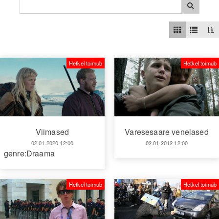
Hetkel toimub
Hetkel toimub
Viimased
Varesesaare venelased
02.01.2020 12:00
02.01.2012 12:00
genre:Draama
Hetkel toimub
Hetkel toimub