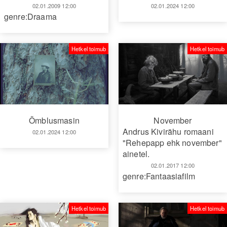
02.01.2009 12:00
02.01.2024 12:00
genre:Draama
Hetkel toimub
Hetkel toimub
Õmblusmasin
November
Andrus Kivirähu romaani
02.01.2024 12:00
"Rehepapp ehk november"
ainetel.
02.01.2017 12:00
genre:Fantaasiafilm
Hetkel toimub
Hetkel toimub