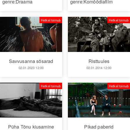
genre:Draama
genre:Komöödiafilm
Hetkel toimub
Hetkel toimub
Savvusanna sõsarad
Risttuules
02.01.2023 12:00
02.01.2014 12:00
Hetkel toimub
Hetkel toimub
Püha Tõnu kiusamine
Pikad paberid