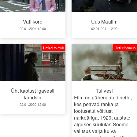
Vali kord
Uus Maailm
02.01.2004 12:00
02.01.2011 12:00
Hetkel toimub
Hetkel toimub
Üht kaotust igavesti
Tulivesi
kandsin
Film on pühendatud neile,
kes peavad ränka ja
02.01.2020 12:00
lootusetut võitlust
narkoäriga. 1920. aastate
alguses kuulutas Soome
valitsus välja kuiva