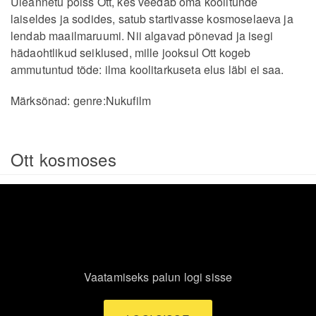
Üleannetu poiss Ott, kes veedab oma koolitunde
laiseldes ja sodides, satub startivasse kosmoselaeva ja
lendab maailmaruumi. Nii algavad põnevad ja isegi
hädaohtlikud seiklused, mille jooksul Ott kogeb
ammutuntud tõde: ilma koolitarkuseta elus läbi ei saa.
Märksõnad:
genre:Nukufilm
Ott kosmoses
Vaatamiseks palun logi sisse