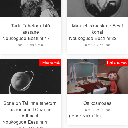
Tartu Tähetorn 140
Maa tehiskaaslane Eesti
aastane
kohal
Nõukogude Eesti nr 17
Nõukogude Eesti nr 38
02.01.1949 12:00
02.01.1957 12:00
Hetkel toimub
Hetkel toimub
Sõna on Tallinna tähetorni
Ott kosmoses
astronoomil Charles
02.01.1961 12:00
Villmanil
genre:Nukufilm
Nõukogude Eesti nr 4