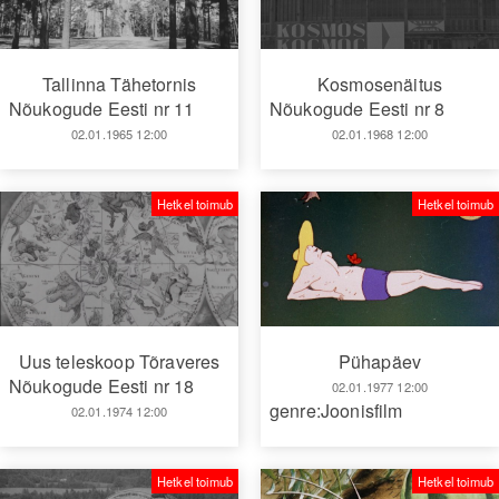
Tallinna Tähetornis
Kosmosenäitus
Nõukogude Eesti nr 11
Nõukogude Eesti nr 8
02.01.1965 12:00
02.01.1968 12:00
Hetkel toimub
Hetkel toimub
Uus teleskoop Tõraveres
Pühapäev
Nõukogude Eesti nr 18
02.01.1977 12:00
genre:Joonisfilm
02.01.1974 12:00
Hetkel toimub
Hetkel toimub