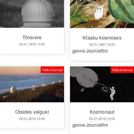
Tõravere
Klaabu kosmoses
02.01.1978 12:00
02.01.1981 12:00
genre:Joonisfilm
Hetkel toimub
Hetkel toimub
Otsides valgust
Kosmonaut
02.01.2014 12:00
02.01.2019 12:00
genre:Joonisfilm