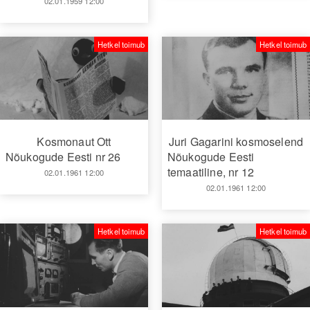
02.01.1959 12:00
Hetkel toimub
Hetkel toimub
Kosmonaut Ott
Juri Gagarini kosmoselend
Nõukogude Eesti nr 26
Nõukogude Eesti
temaatiline, nr 12
02.01.1961 12:00
02.01.1961 12:00
Hetkel toimub
Hetkel toimub