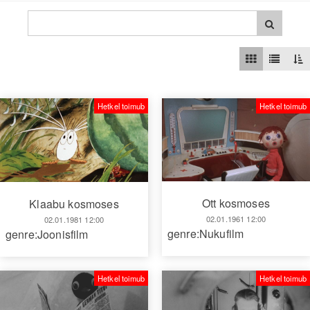
Hetkel toimub
Hetkel toimub
Ott kosmoses
Klaabu kosmoses
02.01.1961 12:00
02.01.1981 12:00
genre:Nukufilm
genre:Joonisfilm
Hetkel toimub
Hetkel toimub