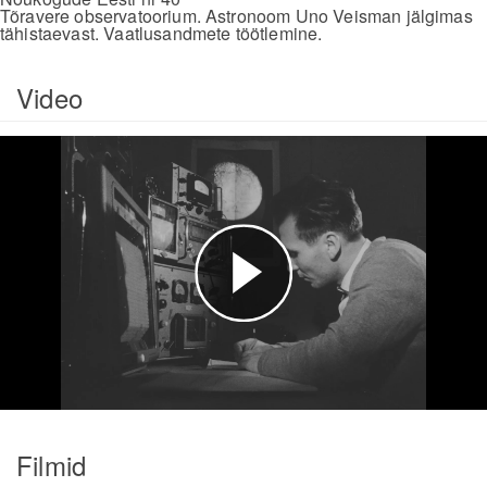
Tõravere observatoorium. Astronoom Uno Veisman jälgimas
tähistaevast. Vaatlusandmete töötlemine.
Video
Esita
video
Filmid