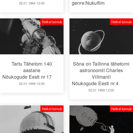
genre:Nukufilm
02.01.1964 12:00
Hetkel toimub
Hetkel toimub
Tartu Tähetorn 140
Sõna on Tallinna tähetorni
aastane
astronoomil Charles
Nõukogude Eesti nr 17
Villmanil
Nõukogude Eesti nr 4
02.01.1949 12:00
02.01.1959 12:00
Hetkel toimub
Hetkel toimub