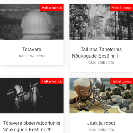
Hetkel toimub
Hetkel toimub
Tõravere
Tallinna Tähetornis
Nõukogude Eesti nr 11
02.01.1978 12:00
02.01.1965 12:00
Hetkel toimub
Hetkel toimub
Tõravere observatooriumis
Jaak ja robot
Nõukogude Eesti nr 20
02.01.1965 12:00