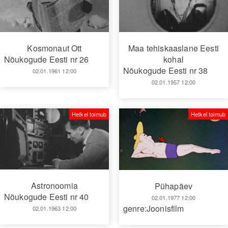
Kosmonaut Ott
Maa tehiskaaslane Eesti
Nõukogude Eesti nr 26
kohal
Nõukogude Eesti nr 38
02.01.1961 12:00
02.01.1957 12:00
Hetkel toimub
Hetkel toimub
Astronoomia
Pühapäev
Nõukogude Eesti nr 40
02.01.1977 12:00
genre:Joonisfilm
02.01.1963 12:00