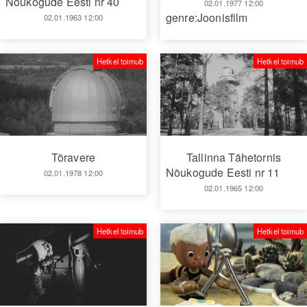
Nõukogude Eesti nr 40
02.01.1977 12:00
genre:Joonisfilm
02.01.1963 12:00
Hetkel toimub
Hetkel toimub
Tõravere
Tallinna Tähetornis
Nõukogude Eesti nr 11
02.01.1978 12:00
02.01.1965 12:00
Hetkel toimub
Hetkel toimub