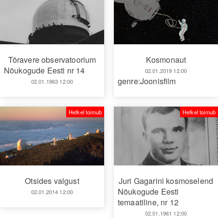
Tõravere observatoorium
Kosmonaut
Nõukogude Eesti nr 14
02.01.2019 12:00
genre:Joonisfilm
02.01.1963 12:00
Hetkel toimub
Hetkel toimub
Otsides valgust
Juri Gagarini kosmoselend
Nõukogude Eesti
02.01.2014 12:00
temaatiline, nr 12
02.01.1961 12:00