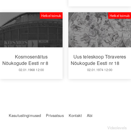
Hetkel toimub
Hetkel toimub
Kosmosenäitus
Uus teleskoop Tõraveres
Nõukogude Eesti nr 8
Nõukogude Eesti nr 18
02.01.1968 12:00
02.01.1974 12:00
Kasutustingimused
Privaatsus
Kontakt
Abi
Videolevels