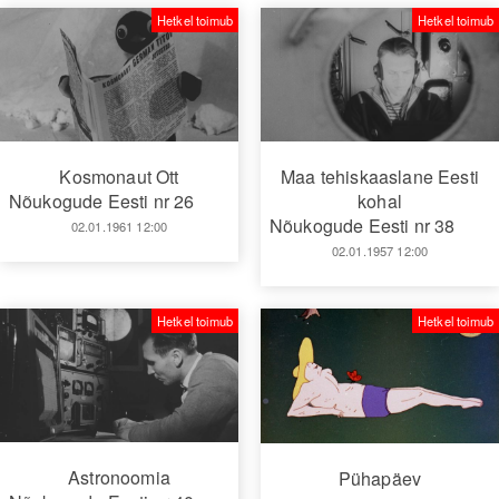
Hetkel toimub
Hetkel toimub
Kosmonaut Ott
Maa tehiskaaslane Eesti
Nõukogude Eesti nr 26
kohal
Nõukogude Eesti nr 38
02.01.1961 12:00
02.01.1957 12:00
Hetkel toimub
Hetkel toimub
Astronoomia
Pühapäev