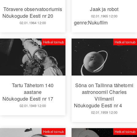
Tõravere observatooriumis
Jaak ja robot
Nõukogude Eesti nr 20
02.01.1965 12:00
genre:Nukufilm
02.01.1964 12:00
Hetkel toimub
Hetkel toimub
Tartu Tähetorn 140
Sõna on Tallinna tähetorni
aastane
astronoomil Charles
Nõukogude Eesti nr 17
Villmanil
Nõukogude Eesti nr 4
02.01.1949 12:00
02.01.1959 12:00
Hetkel toimub
Hetkel toimub