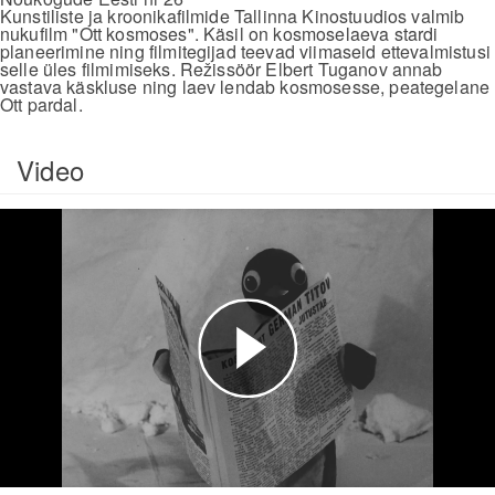
Kunstiliste ja kroonikafilmide Tallinna Kinostuudios valmib
nukufilm "Ott kosmoses". Käsil on kosmoselaeva stardi
planeerimine ning filmitegijad teevad viimaseid ettevalmistusi
selle üles filmimiseks. Režissöör Elbert Tuganov annab
vastava käskluse ning laev lendab kosmosesse, peategelane
Ott pardal.
Video
Esita
video