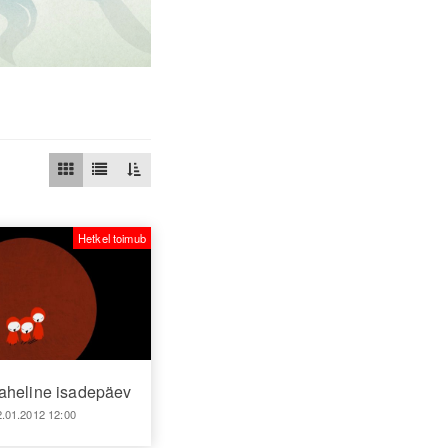
Hetkel toimub
heline isadepäev
2.01.2012 12:00