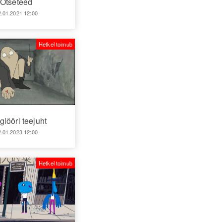
Otseteed
2.01.2021 12:00
Hetkel toimub
glööri teejuht
2.01.2023 12:00
Hetkel toimub