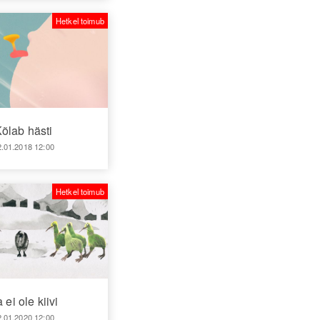
Hetkel toimub
õlab hästi
2.01.2018 12:00
Hetkel toimub
 ei ole kiivi
2.01.2020 12:00