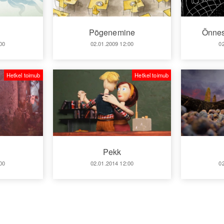
Põgenemine
Õnnes
00
02.01.2009 12:00
0
Hetkel toimub
Hetkel toimub
Pekk
00
02.01.2014 12:00
0