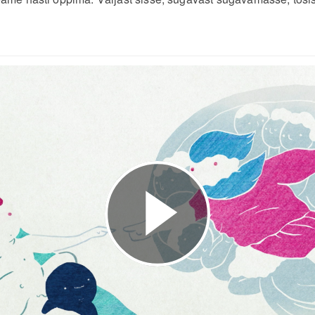
Esita
video