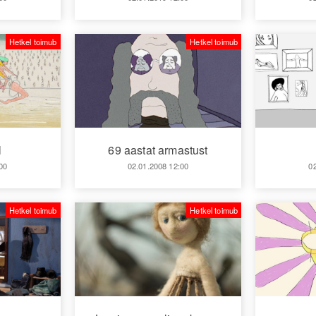
Hetkel toimub
Hetkel toimub
l
69 aastat armastust
00
02.01.2008 12:00
0
Hetkel toimub
Hetkel toimub