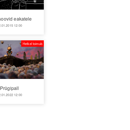
oovid eakatele
2.01.2015 12:00
Hetkel toimub
Prügipall
2.01.2022 12:00