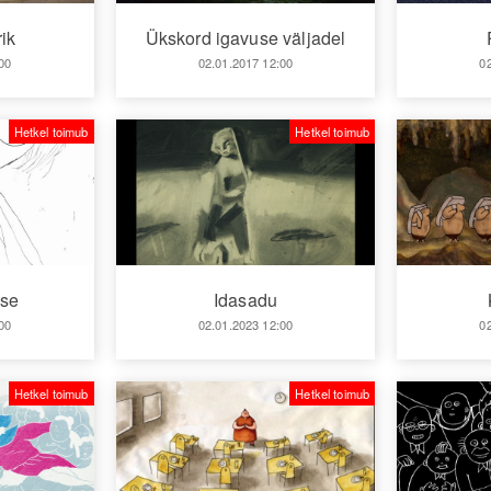
ik
Ükskord igavuse väljadel
00
02.01.2017 12:00
0
Hetkel toimub
Hetkel toimub
sse
Idasadu
00
02.01.2023 12:00
0
Hetkel toimub
Hetkel toimub