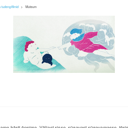
tudengifilmid
>
Muteum
e hästi õppima. Väljast sisse, sügavast sügavamasse, tõsiselt