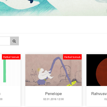
Hetkel toimub
Hetkel toimub
u
Penelope
Rahvusva
00
02.01.2016 12:00
0