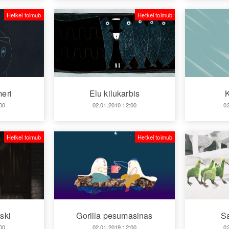
Hetkel toimub
Hetkel toimub
eri
Elu kilukarbis
K
00
02.01.2010 12:00
0
Hetkel toimub
Hetkel toimub
ski
Gorilla pesumasinas
Sa
00
02.01.2019 12:00
0