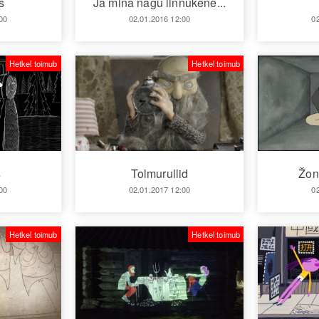
s
Ja mina nagu linnukene...
00
02.01.2016 12:00
0
Hetkel toimub
Hetkel toimub
s
Tolmurullid
Žon
00
02.01.2017 12:00
0
Hetkel toimub
Hetkel toimub