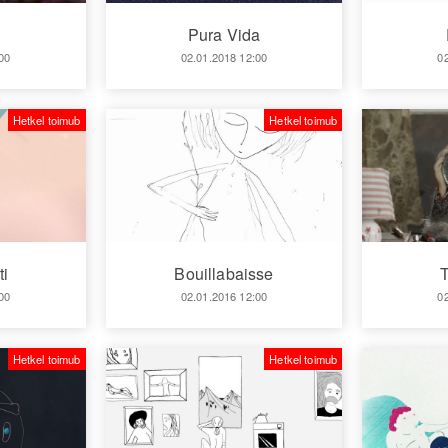
l
Pura Vida
00
02.01.2018 12:00
0
Hetkel toimub
Hetkel toimub
ti
Bouillabaisse
T
00
02.01.2016 12:00
0
Hetkel toimub
Hetkel toimub