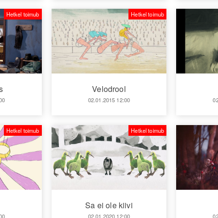
Hetkel toimub
Hetkel toimub
s
Velodrool
00
02.01.2015 12:00
0
Hetkel toimub
Hetkel toimub
Sa ei ole kiivi
00
02.01.2020 12:00
0