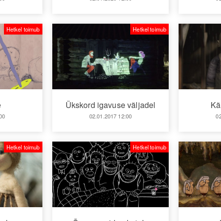
Hetkel toimub
Hetkel toimub
e
Ükskord igavuse väljadel
Kä
00
02.01.2017 12:00
0
Hetkel toimub
Hetkel toimub