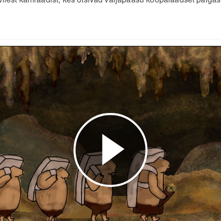
Esita
video