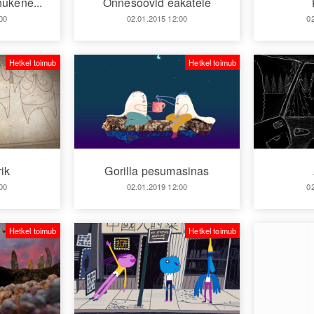
nukene...
Õnnesoovid eakatele
00
02.01.2015 12:00
0
Hetkel toimub
Hetkel toimub
ik
Gorilla pesumasinas
00
02.01.2019 12:00
0
Hetkel toimub
Hetkel toimub