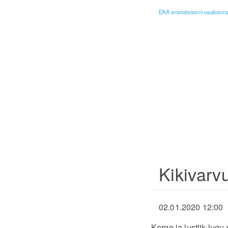
EKA animatsiooni osakonna 
Kikivarvu
02.01.2020 12:00
Kerge ja lustlik lugu