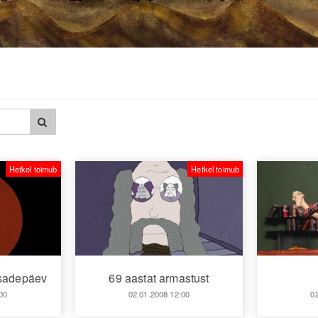
Hetkel toimub
Hetkel toimub
isadepäev
69 aastat armastust
00
02.01.2008 12:00
0