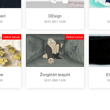
eri
DEsign
00
02.01.2011 12:00
0
Hetkel toimub
Hetkel toimub
ne
Žonglööri teejuht
El
00
02.01.2023 12:00
0