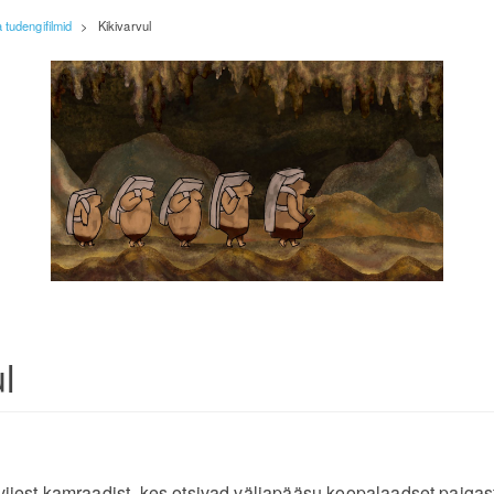
tudengifilmid
>
Kikivarvul
l
 viiest kamraadist, kes otsivad väljapääsu koopalaadset paigas