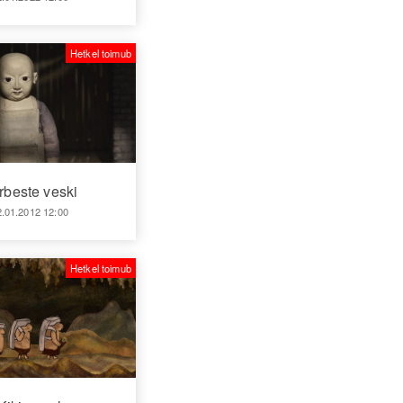
Hetkel toimub
rbeste veski
2.01.2012 12:00
Hetkel toimub