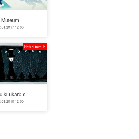
Muteum
2.01.2017 12:00
Hetkel toimub
u kilukarbis
2.01.2010 12:00