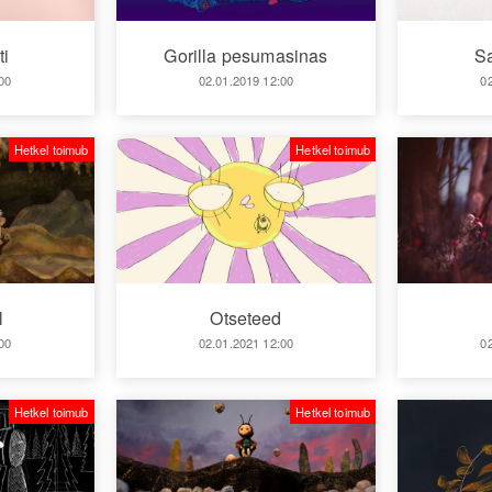
ti
Gorilla pesumasinas
Sa
00
02.01.2019 12:00
0
Hetkel toimub
Hetkel toimub
l
Otseteed
00
02.01.2021 12:00
0
Hetkel toimub
Hetkel toimub