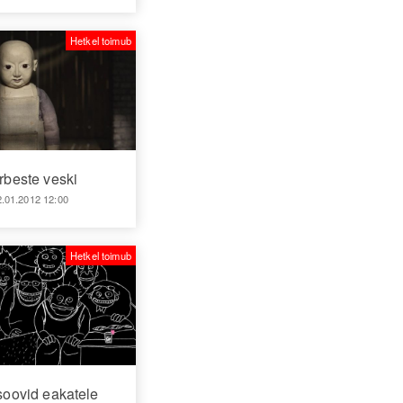
Hetkel toimub
rbeste veski
2.01.2012 12:00
Hetkel toimub
oovid eakatele