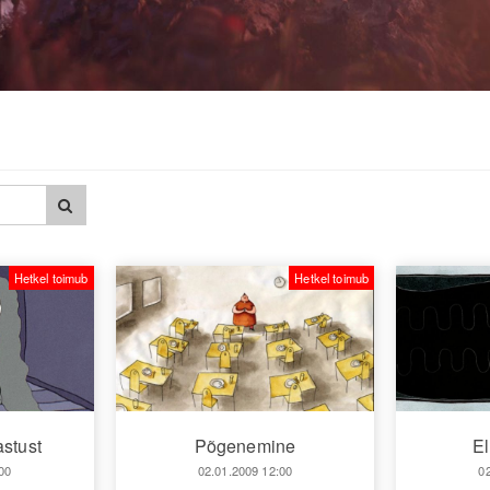
Hetkel toimub
Hetkel toimub
astust
Põgenemine
El
00
02.01.2009 12:00
0