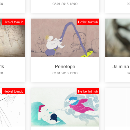
00
02.01.2015 12:00
0
Hetkel toimub
Hetkel toimub
ik
Penelope
Ja mina 
00
02.01.2016 12:00
0
Hetkel toimub
Hetkel toimub