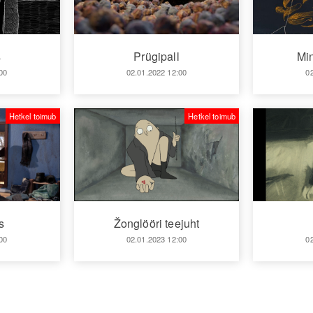
s
Prügipall
Mi
00
02.01.2022 12:00
0
Hetkel toimub
Hetkel toimub
s
Žonglööri teejuht
00
02.01.2023 12:00
0