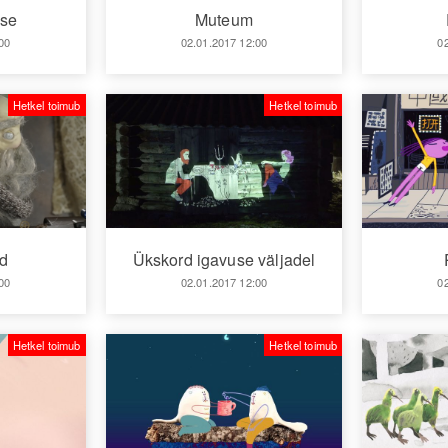
sse
Muteum
00
02.01.2017 12:00
0
Hetkel toimub
Hetkel toimub
id
Ükskord igavuse väljadel
00
02.01.2017 12:00
0
Hetkel toimub
Hetkel toimub