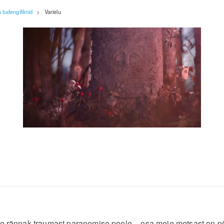
tudengifilmid
>
Varielu
ine rännak traumast paranemise poole – osa meie metsast on p