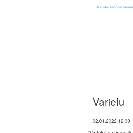
EKA animatsiooni osakonna 
Varielu
02.01.2022 12:00
“Varielu” on poeetil