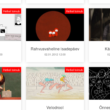
Hetkel toimub
Hetkel toimub
Rahvusvaheline isadepäev
Kä
00
02.01.2012 12:00
0
Hetkel toimub
Hetkel toimub
Velodrool
Õnnes