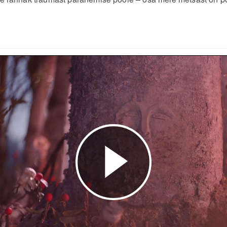
Esita
video