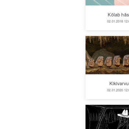
Kõlab häs
02.01.2018 12:
Kikivarvu
02.01.2020 12: