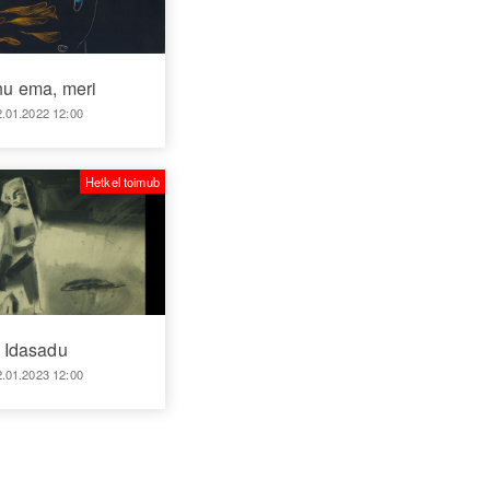
nu ema, meri
2.01.2022 12:00
Hetkel toimub
Idasadu
2.01.2023 12:00